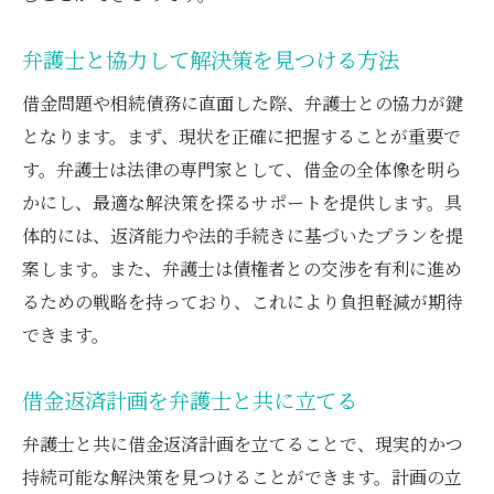
自己破産に関するよくある誤解を弁護士が
弁護士と協力して解決策を見つける方法
解消
弁護士のサポートで自己破産の成功を目指
借金問題や相続債務に直面した際、弁護士との協力が鍵
す
となります。まず、現状を正確に把握することが重要で
債務整理における弁護士の重要性とその役割
す。弁護士は法律の専門家として、借金の全体像を明ら
かにし、最適な解決策を探るサポートを提供します。具
弁護士が語る債務整理の基本的な流れ
体的には、返済能力や法的手続きに基づいたプランを提
債務整理を選ぶ際の弁護士のアドバイス
案します。また、弁護士は債権者との交渉を有利に進め
弁護士と共に債務整理の最適な方法を選ぶ
るための戦略を持っており、これにより負担軽減が期待
弁護士と進める債務整理の具体的ステップ
できます。
手続き中の弁護士の役割を理解する
債務整理後のサポートを弁護士が提供
借金返済計画を弁護士と共に立てる
弁護士の助けで借金問題を解決し新たな未来を
弁護士と共に借金返済計画を立てることで、現実的かつ
描く
持続可能な解決策を見つけることができます。計画の立