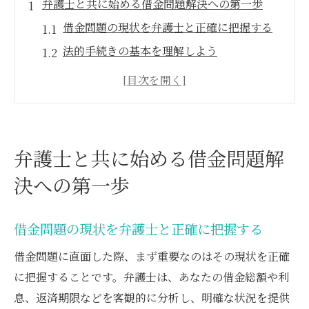
弁護士と共に始める借金問題解決への第一歩
借金問題の現状を弁護士と正確に把握する
法的手続きの基本を理解しよう
弁護士と協力して解決策を見つける方法
借金返済計画を弁護士と共に立てる
弁護士が提供する法的サポートを活用する
初めて弁護士に相談する際のポイント
弁護士と共に始める借金問題解
弁護士の専門知識で相続債務を乗り越える方法
決への第一歩
相続債務の基礎知識を理解する
弁護士が解説する相続法のポイント
借金問題の現状を弁護士と正確に把握する
遺産分割の進め方を弁護士と検討する
借金問題に直面した際、まず重要なのはその現状を正確
弁護士と共に相続債務の負担を軽減する
に把握することです。弁護士は、あなたの借金総額や利
相続放棄の手続きを弁護士と進める
息、返済期限などを客観的に分析し、明確な状況を提供
遺産相続におけるトラブル防止策