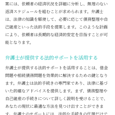
借金問題解決後の生活を弁護士と共に設計
案には、依頼者の経済状況を詳細に分析し、無理のない
弁護士が支える経済的自立への道
返済スケジュールを組むことが求められます。弁護士
弁護士と一緒に未来のための財務計画を立
は、法律の知識を駆使して、必要に応じて債務整理や自
てる
己破産といった法的手段を提案します。このような計画
により、依頼者は長期的な経済的安定を目指すことが可
借金問題を乗り越えた後の人生設計を考え
能となります。
る
弁護士と共に安心して未来を描く
弁護士が提供する法的サポートを活用する
弁護士のアドバイスで未来を切り開く
弁護士が提供する法的サポートを活用することは、借金
相続債務の不安を弁護士と共に解消する方法
問題や相続債務問題を効果的に解決するための鍵となり
相続債務に関する法的知識を弁護士が提供
ます。弁護士は法的手続きの専門家であり、法律に基づ
弁護士と共に相続人間の合意を形成する
いた的確なアドバイスを提供します。まず、債務整理や
安心して相続手続きを進めるための弁護士
自己破産の手続きについて詳しく説明を受けることで、
の支援
あなたの現状に最適な方法を見つけ出すことができま
相続債務の不安を弁護士のアドバイスで軽
す。弁護士のサポートには、法的な手続きの代理だけで