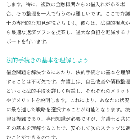
します。特に、複数の金融機関からの借入れがある場
連帯保証の悩みを弁護士と共にクリアにしよう
合、その整理を一人で行うのは難しいです。ここで弁護
連帯保証の仕組みを弁護士が解説
士の専門的な知見が役立ちます。彼らは、法律的視点か
トラブルを未然に防ぐ弁護士のアドバイス
ら最適な返済プランを提案し、過大な負担を軽減するサ
ポートを行います。
弁護士と共に連帯保証からの解放を目指す
連帯保証契約のリスクを弁護士と検討
法的手続きの基本を理解しよう
弁護士と取り組む連帯保証の見直し
借金問題を解決するにあたり、法的手続きの基本を理解
トラブルが起きた時の弁護士の実践的対策
することは不可欠です。弁護士は、自己破産や債務整理
弁護士が導く自己破産の効果的なアプローチ
といった法的手段を詳しく解説し、それぞれのメリット
自己破産のメリットとデメリットを知る
やデメリットを説明します。これにより、あなたの状況
弁護士と自己破産手続きを進める流れ
に最も適した戦略を選択することが可能となります。法
自己破産後の生活設計を弁護士と共に考え
律は複雑であり、専門知識が必要ですが、弁護士と共に
る
その基本を理解することで、安心して次のステップに進
弁護士が解説する自己破産の必要書類
むことができるのです。