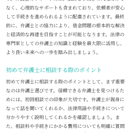
減
なく、心理的なサポートも含まれており、依頼者が安心
弁護士のサポートで相続債務をクリアにす
して手続きを進められるように配慮されています。最終
る
的に、弁護士との協力により、借金問題の根本的な解決
と経済的な再建を目指すことが可能となります。法律の
相続問題を未然に防ぐための弁護士の知識
専門家としての弁護士の知識と経験を最大限に活用し、
心強いパートナー弁護士と共に経済的安定を目
より良い未来への一歩を踏み出しましょう。
指す
弁護士と共に経済的安定のための戦略を立
初めて弁護士に相談する際のポイント
てる
初めて弁護士に相談する際のポイントとして、まず重要
経済的な安定を目指すための弁護士のサポ
なのは弁護士選びです。信頼できる弁護士を見つけるた
ート
めには、初回相談での印象が大切です。弁護士が親身に
弁護士が提供する長期的な財務アドバイス
なって話を聞いてくれるか、法律用語や手続きについて
弁護士と共に経済的自立を実現する方法
分かりやすく説明してくれるかを確認しましょう。ま
弁護士の助言で未来に向けた堅実な計画を
た、相談料や手続きにかかる費用についても明確に質問
立てる