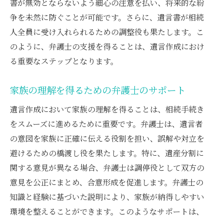
るか
書が無効とならないよう細心の注意を払い、将来的な紛
争を未然に防ぐことが可能です。さらに、遺言書が相続
感情的な対立を解決するための弁護士の手
人全員に受け入れられるための調整役も果たします。こ
法
のように、弁護士の支援を得ることは、遺言作成におけ
弁護士が提供する冷静な交渉の場
る重要なステップとなります。
感情的なバリアを超える弁護士の戦略
弁護士が導く感情を整理するプロセス
家族の理解を得るための弁護士のサポート
弁護士がもたらす感情的安定と合理的判断
遺言作成において家族の理解を得ることは、相続手続き
家族関係を考慮した弁護士の調整方法
をスムーズに進めるために重要です。弁護士は、遺言者
弁護士に依頼することで得られる相続の精神的
の意図を家族に正確に伝える役割を担い、誤解や対立を
負担の軽減
避けるための橋渡し役を果たします。特に、遺産分割に
弁護士が提供する精神的負担の軽減策
関する意見が異なる場合、弁護士は調停役として双方の
相続に伴うストレスを軽減する理由
意見を公正にまとめ、合意形成を促進します。弁護士の
弁護士がもたらす心理的サポート
知識と経験に基づいた説明により、家族が納得しやすい
環境を整えることができます。このようなサポートは、
弁護士との相談で得られる安心感