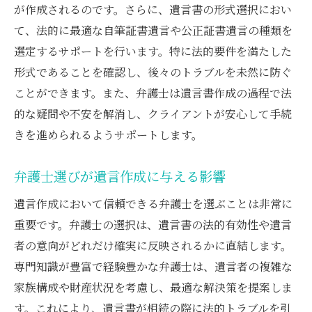
が作成されるのです。さらに、遺言書の形式選択におい
弁護士の助言が遺産分割に与える影響
て、法的に最適な自筆証書遺言や公正証書遺言の種類を
調停と審判を避けるための弁護士の戦略的アプ
選定するサポートを行います。特に法的要件を満たした
ローチ
形式であることを確認し、後々のトラブルを未然に防ぐ
弁護士が調停を防ぐための事前準備
ことができます。また、弁護士は遺言書作成の過程で法
調停の可能性を低下させる弁護士の交渉術
的な疑問や不安を解消し、クライアントが安心して手続
きを進められるようサポートします。
審判回避に向けた法的手続きの戦略
弁護士がもたらす調停前の合意形成
弁護士選びが遺言作成に与える影響
法的紛争を未然に防ぐ弁護士の関与
遺言作成において信頼できる弁護士を選ぶことは非常に
弁護士のアプローチがもたらす調停の回避
重要です。弁護士の選択は、遺言書の法的有効性や遺言
弁護士が遺留分問題を解決するための実践的手
者の意向がどれだけ確実に反映されるかに直結します。
法
専門知識が豊富で経験豊かな弁護士は、遺言者の複雑な
遺留分をめぐる法的問題への弁護士の対応
家族構成や財産状況を考慮し、最適な解決策を提案しま
弁護士が提示する遺留分解決のオプション
す。これにより、遺言書が相続の際に法的トラブルを引