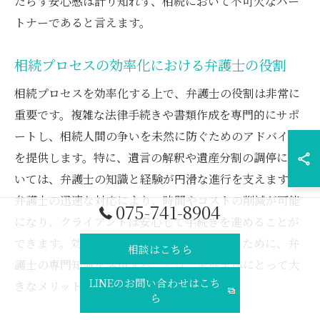
たらす安心感は計り知れず、相続において不可欠なパー
トナーであると言えます。
相続プロセスの効率化における弁護士の役割
相続プロセスを効率化する上で、弁護士の役割は非常に
重要です。複雑な法律手続きや書類作成を専門的にサポ
ートし、相続人間の争いを未然に防ぐためのアドバイス
を提供します。特に、遺言の解釈や遺産分割の調停にお
いては、弁護士の知識と経験が円滑な進行を支えます。
弁護士の迅速な対応により、時間やコストの削減が可能
075-741-8904
になり、クライアントは安心して手続きを進めることが
できます。効率的な相続プロセスを実現するために、弁
相談はこちら
護士の専門知識を活用することは、家族全体にとって大
LINEのお問い合わせはこち
きなメリットと言えるでしょう。
ら