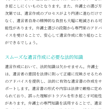
遺留分請求の手続きを支える弁護士の技術
き起こしにくいものとなります。また、弁護士の選び方
弁護士が遺留分問題で果たす調整役
次第では、遺言作成のプロセスがより円滑に進むだけで
遺留分トラブルに対する弁護士の法的戦略
なく、遺言者自身の精神的な負担も大幅に軽減される可
能性があります。弁護士選びの段階から専門家のアドバ
遺留分交渉の場における弁護士の役割
イスを受けることで、安心して遺言作成に取り組むこと
相続プロセス全体で弁護士が果たす役割と意義
ができるでしょう。
弁護士が相続プロセスを円滑に進める方法
各ステップでの弁護士の法的サポート
スムーズな遺言作成に必要な法的知識
弁護士が提供する相続手続きの安心感
遺言作成において、法的知識は欠かせません。弁護士
相続の複雑性を軽減する弁護士の役割
は、遺言者の意図を法律に則って正確に反映させるため
弁護士の存在が相続に与える精神的安定
のアドバイスを提供し、法的に有効な遺言書の作成をサ
相続プロセスの効率化における弁護士の役
ポートします。遺言書の形式や内容は法律で厳格に定め
割
られており、誤った理解がトラブルを引き起こす可能性
遺産分割の感情的対立を弁護士がどう乗り越え
があります。弁護士の専門知識を活用することで、遺言