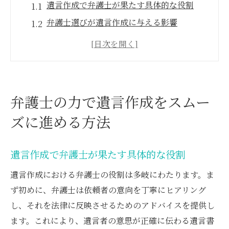
遺言作成で弁護士が果たす具体的な役割
弁護士選びが遺言作成に与える影響
スムーズな遺言作成に必要な法的知識
家族の理解を得るための弁護士のサポート
遺言書の法的有効性を確保する方法
弁護士を通じた遺言の将来的な見直し
弁護士の力で遺言作成をスムー
遺産分割における弁護士の専門知識がもたらす
ズに進める方法
安心感
法的権利を確認する弁護士の役割
遺言作成で弁護士が果たす具体的な役割
弁護士が提案する合理的な遺産分割案
遺言作成における弁護士の役割は多岐にわたります。ま
感情的対立を避けるための弁護士の手法
ず初めに、弁護士は依頼者の意向を丁寧にヒアリング
弁護士が提供する安心感とプロセスの円滑
し、それを法律に反映させるためのアドバイスを提供し
化
ます。これにより、遺言者の意思が正確に伝わる遺言書
遺産分割協議における弁護士の戦略