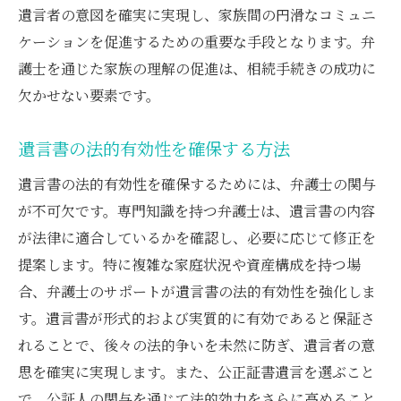
遺言者の意図を確実に実現し、家族間の円滑なコミュニ
法的手続きのストレスを和らげる弁護士の
ケーションを促進するための重要な手段となります。弁
役割
護士を通じた家族の理解の促進は、相続手続きの成功に
弁護士の存在が相続に与える心の平穏
欠かせない要素です。
法的手続きを円滑にする弁護士のサポートの重
要性
遺言書の法的有効性を確保する方法
弁護士が提供する円滑な法的手続きの流れ
遺言書の法的有効性を確保するためには、弁護士の関与
法的手続きでの弁護士のサポート内容
が不可欠です。専門知識を持つ弁護士は、遺言書の内容
弁護士が手続きの効率化に果たす役割
が法律に適合しているかを確認し、必要に応じて修正を
法的障害を乗り越えるための弁護士の知識
提案します。特に複雑な家庭状況や資産構成を持つ場
弁護士のサポートがもたらす手続きのスム
合、弁護士のサポートが遺言書の法的有効性を強化しま
ーズさ
す。遺言書が形式的および実質的に有効であると保証さ
弁護士による法的アドバイスの重要性
れることで、後々の法的争いを未然に防ぎ、遺言者の意
思を確実に実現します。また、公正証書遺言を選ぶこと
で、公証人の関与を通じて法的効力をさらに高めること