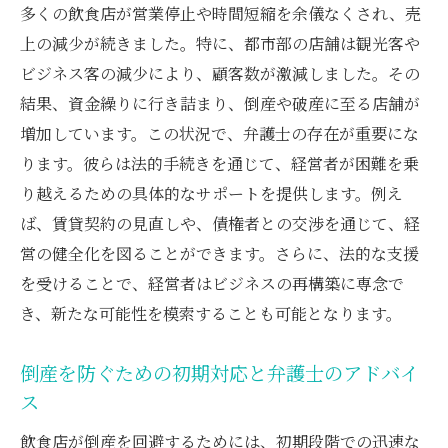
飲食店経営者必見弁護士が提供する倒産回避の
多くの飲食店が営業停止や時間短縮を余儀なくされ、売
ための資金繰り支援
上の減少が続きました。特に、都市部の店舗は観光客や
倒産回避のための具体的な資金繰り改善策
ビジネス客の減少により、顧客数が激減しました。その
結果、資金繰りに行き詰まり、倒産や破産に至る店舗が
弁護士が提供する資金調達サポートとその
増加しています。この状況で、弁護士の存在が重要にな
重要性
ります。彼らは法的手続きを通じて、経営者が困難を乗
資金繰りにおける法的支援の実際と活用法
り越えるための具体的なサポートを提供します。例え
経営者が知っておくべき資金繰りの基本と
ば、賃貸契約の見直しや、債権者との交渉を通じて、経
テクニック
営の健全化を図ることができます。さらに、法的な支援
弁護士の経験から学ぶ成功する資金繰りの
を受けることで、経営者はビジネスの再構築に専念で
ポイント
き、新たな可能性を模索することも可能となります。
飲食店の資金繰りを支える弁護士の役割
コロナ禍での飲食店破産弁護士ができる具体的
倒産を防ぐための初期対応と弁護士のアドバイ
なサポート内容
ス
破産手続きにおける弁護士の支援とその効
飲食店が倒産を回避するためには、初期段階での迅速な