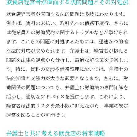
飲食店経営者が直面する法的問題とその対処法
再建成功のために知っておくべき法的知識
飲食店経営者が直面する法的問題は多岐にわたります。
飲食店経営者が知っておくべき弁護士による破
例えば、賃料の未払い、取引先への債務不履行、さらに
産手続きの流れ
は従業員との労働契約に関するトラブルなどが挙げられ
弁護士がナビゲートする破産手続きの流れ
ます。これらの問題に対処するためには、迅速かつ的確
破産手続きにおける重要なポイントと注意
な法的対応が求められます。弁護士は、経営者が抱える
点
問題を法律の観点から分析し、最適な解決策を提案しま
す。特に、賃料の交渉や債務整理においては、弁護士の
飲食店経営者が理解すべき破産の基本ステ
法的知識と交渉力が大きな武器となります。さらに、労
ップ
働関係の問題についても、弁護士は労働法の専門知識を
弁護士のサポートを活かした法的手続きの
活かし、適切なアドバイスを提供します。これにより、
進行
経営者は法的リスクを最小限に抑えながら、事業の安定
破産手続きを円滑に進めるための弁護士の
運営を図ることが可能です。
役割
飲食店の破産手続きを知るための法的ガイ
弁護士と共に考える飲食店の将来戦略
ド