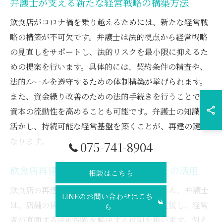
弁護士が支える新たな経営戦略の構築方法
飲食店がコロナ禍を乗り越えるためには、新たな経営戦
略の構築が不可欠です。弁護士は法的視点から経営戦略
の見直しをサポートし、法的リスクを最小限に抑えるた
めの提案を行います。具体的には、契約条件の精査や、
法的ルールを遵守するための体制構築が挙げられます。
また、資金繰り改善のための法的手続きを行うことで、
資本の流動性を高めることも可能です。弁護士の知識を
活かし、持続可能な経営基盤を築くことが、再建の鍵と
なります。
075-741-8904
飲食店再建に欠かせない法的支援とその活用
相談はこちら
飲食店の再建において法的支援は欠かせません。弁護士
LINEのお問い合わせはこち
は、店舗の債務整理や破産手続きの進行を支援し、経営
ら
者が直面する法的問題を解決する役割を担います。例え