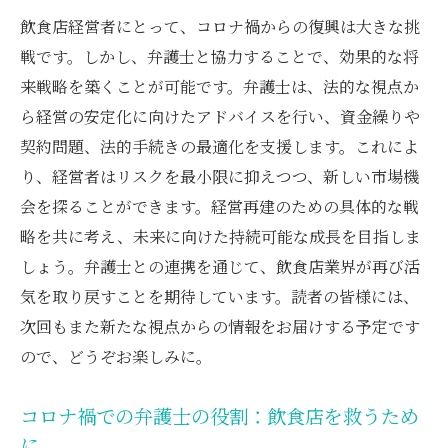
飲食店経営者にとって、コロナ禍からの復興は大きな挑
弁護士の支援で新たな道へコロナ禍を乗り越え
戦です。しかし、弁護士と協力することで、効果的な将
る飲食店経営
来戦略を築くことが可能です。弁護士は、法的な視点か
弁護士と共に考えるコロナ禍からの再起戦
ら経営の安定化に向けたアドバイスを行い、資金繰りや
略
契約問題、法的手続きの最適化を支援します。これによ
飲食店が新たな道を切り開くための法的支
り、経営者はリスクを最小限に抑えつつ、新しい市場機
援
会を探ることができます。経営再建のための具体的な戦
弁護士の支援を得た飲食店再建の成功事例
略を共に考え、未来に向けた持続可能な成長を目指しま
コロナ禍を乗り越えるための弁護士の役割
しょう。弁護士との連携を通じて、飲食店業界が再び活
新たな道を進むために必要な法的知識と準
気を取り戻すことを期待しています。読者の皆様には、
備
次回もまた新たな視点からの情報をお届けする予定です
ので、どうぞお楽しみに。
弁護士が導くコロナ禍後の飲食店経営の未
来
コロナ禍での弁護士の役割：飲食店を救うため
に