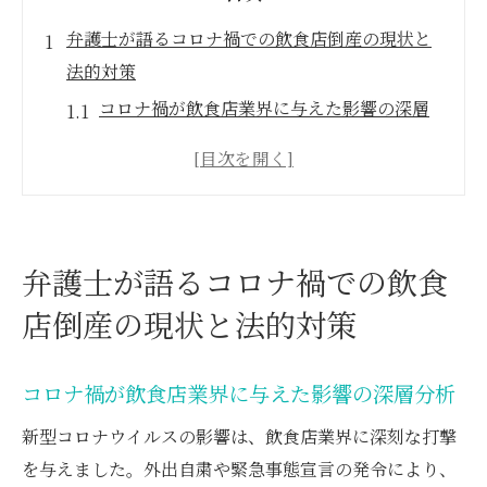
弁護士が語るコロナ禍での飲食店倒産の現状と
法的対策
コロナ禍が飲食店業界に与えた影響の深層
分析
倒産を防ぐための初期対応と弁護士のアド
バイス
法的手続きを円滑に進めるための基本的な
弁護士が語るコロナ禍での飲食
知識
店倒産の現状と法的対策
飲食店経営者が直面する法的問題とその対
処法
弁護士と共に考える飲食店の将来戦略
コロナ禍が飲食店業界に与えた影響の深層分析
コロナ禍での弁護士の役割：飲食店を救う
新型コロナウイルスの影響は、飲食店業界に深刻な打撃
ために
を与えました。外出自粛や緊急事態宣言の発令により、