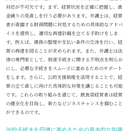
果
対応が不可欠です。まず、経営状況を正確に把握し、資
弁護士が提供する破産前の相談と事前対策
金繰りの見直しを行う必要があります。弁護士は、経営
法的手続きをスムーズに進めるための弁護
者が直面する財務問題に対処するための具体的なアドバ
士の役割
イスを提供し、適切な再建計画を立てる手助けをしま
飲食店経営者が破産時に知っておくべき法
す。例えば、債務の整理や支払い条件の交渉を行い、経
的情報
営の再建を図ることが求められます。また、弁護士は法
律の専門家として、倒産手続きに関する不明点を明らか
弁護士と共に進める再建計画の策定方法
にし、必要な手続きをスムーズに進めるためのサポート
破産からの再出発を支援する弁護士の具体
をします。さらに、公的支援制度を活用することで、経
的役割
営の立て直しに向けた具体的な対策を講じることも可能
倒産・破産に直面した飲食店弁護士が持つ法的
です。これらの取り組みを通じて、飲食店経営者は経営
知識の重要性
の健全化を目指し、新たなビジネスチャンスを掴むこと
弁護士が持つ飲食店倒産に関する法的知識
ができるのです。
とは
法的知識を活用した倒産防止策とその実践
法的手続きを円滑に進めるための基本的な知識