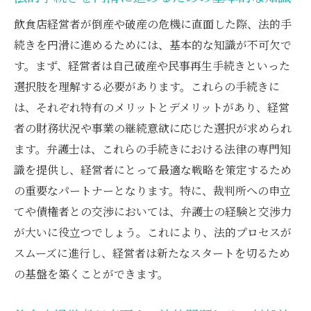
飲食店経営者が知るべき弁護士の専門知識
飲食店経営者が倒産や破産の危機に直面した際、法的手
弁護士の知識を活かした法的手続きの進め
続きを円滑に進めるためには、基本的な知識が不可欠で
方
す。まず、経営者は自己破産や民事再生手続きといった
飲食店の法的問題解決における弁護士の力
選択肢を理解する必要があります。これらの手続きに
弁護士から学ぶ飲食店倒産時の法律の基礎
は、それぞれ特有のメリットとデメリットがあり、経営
弁護士と共に進める飲食店経営再建のためのス
者の財務状況や事業の継続意欲に応じた選択が求められ
テップ
ます。弁護士は、これらの手続きにおける法律の専門知
識を提供し、経営者にとって最適な戦略を策定するため
弁護士と共に取り組む経営再建の第一歩
の重要なパートナーとなります。特に、裁判所への申立
飲食店再建のための計画策定と弁護士の役
てや債権者との交渉においては、弁護士の経験と交渉力
割
が大いに役立つでしょう。これにより、法的プロセスが
弁護士が支える新たな経営戦略の構築方法
スムーズに進行し、経営者は新たなスタートを切るため
飲食店再建に欠かせない法的支援とその活
の基盤を築くことができます。
用
弁護士と共に進める再建プロセスの具体例