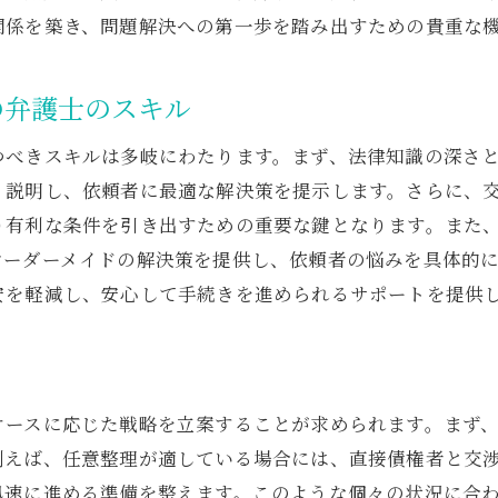
関係を築き、問題解決への第一歩を踏み出すための貴重な
債権者との交渉で弁護士が引き出す有利な条件とは
金利削減を目的とした交渉術
の弁護士のスキル
返済条件の見直しとその効果
和解案の提案とその実現可能性
つべきスキルは多岐にわたります。まず、法律知識の深さ
く説明し、依頼者に最適な解決策を提示します。さらに、
交渉における弁護士の説得力
り有利な条件を引き出すための重要な鍵となります。また
必要に応じた法的対応
オーダーメイドの解決策を提供し、依頼者の悩みを具体的
交渉を成功に導く弁護士の役割
安を軽減し、安心して手続きを進められるサポートを提供
精神的負担を軽減するための弁護士のサポートの重要
カウンセリングを通じた精神的支援
ストレス軽減のための法的アドバイス
ケースに応じた戦略を立案することが求められます。まず
弁護士による安心感の提供
例えば、任意整理が適している場合には、直接債権者と交
手続き全体の透明性を確保する方法
迅速に進める準備を整えます。このような個々の状況に合