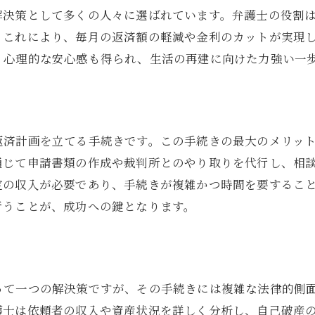
経済的安定を維持するためのポイント
解決策として多くの人々に選ばれています。弁護士の役割
。これにより、毎月の返済額の軽減や金利のカットが実現
弁護士との相談を通じたリスク管理
、心理的な安心感も得られ、生活の再建に向けた力強い一
再建後の経済的自由を目指す方法
持続可能な財務管理を実現する秘訣
ト
返済計画を立てる手続きです。この手続きの最大のメリッ
通じて申請書類の作成や裁判所とのやり取りを代行し、相
定の収入が必要であり、手続きが複雑かつ時間を要するこ
行うことが、成功への鍵となります。
って一つの解決策ですが、その手続きには複雑な法律的側
護士は依頼者の収入や資産状況を詳しく分析し、自己破産