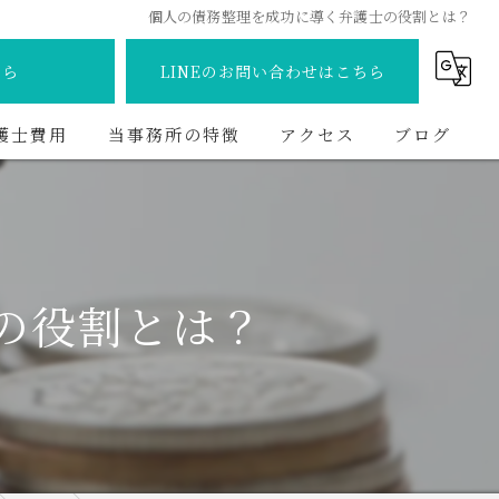
個人の債務整理を成功に導く弁護士の役割とは？
ちら
LINEのお問い合わせはこちら
護士費用
当事務所の特徴
アクセス
ブログ
離婚
コラム
交通事故
の役割とは？
債務整理
相続
不動産