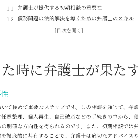
弁護士が提供する初期相談の重要性
債務問題の法的解決を導くための弁護士のスキル
個別ケースに合わせた戦略立案
弁護士による事実確認と証拠収集
法的手続きにおける弁護士の指導
緊急時の弁護士の対応策
した時に弁護士が果た
弁護士が提供する個人の債務整理における最適な解決
任意整理のプロセスとその利点
要性
個人再生のメリットとデメリット
自己破産の手続きと注意点
おいて極めて重要なステップです。この相談を通じて、弁
弁護士による返済計画の提案
は任意整理、個人再生、自己破産などの手続きの中から、
らの明確な方向性を得られるのです。また、初期相談では
法的手続きの選択における弁護士の役割
望を徹底的に共有することで、弁護士は適切なアドバイス
弁護士と協力して債務を減らす方法