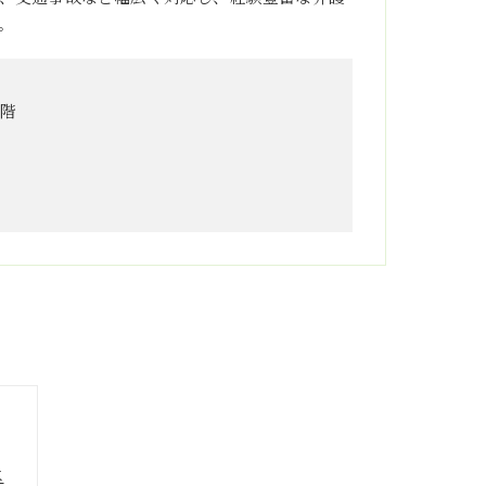
。
3階
は