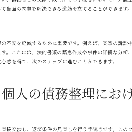
弁護士が助言する選択のポイント
して当面の問題を解決できる道筋を立てることができます
手続きの適用事例とその効果
選択肢の比較と相談者への影響
弁護士と共に進める債務整理のステップと利点
者の不安を軽減するために重要です。例えば、突然の訴訟
相談から解決までの流れ
ます。これには、法的書類の緊急作成や事件の詳細な分析
弁護士のサポートを受ける意義
安心感を得て、次のステップに進むことができます。
ステップ毎の具体的な手続き内容
弁護士とのコミュニケーションの重要性
進行管理と報告の方法
る個人の債務整理にお
弁護士との協力による効率的な解決
弁護士による債務整理で経済的安定を取り戻す方法
財務再建を目指すための基本戦略
弁護士による長期的視点での助言
と直接交渉し、返済条件の見直しを行う手続きです。この