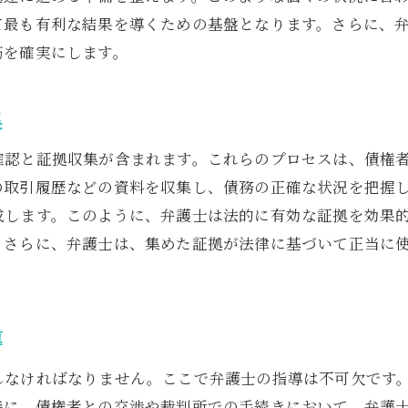
弁護士と共に進める計画のメリット
て最も有利な結果を導くための基盤となります。さらに、
相談者の心のケアとリフレッシュ方法
筋を確実にします。
再建への道筋を示す弁護士の専門知識とアドバイス
長期的な財務計画の策定
集
将来のリスクを回避する方法
確認と証拠収集が含まれます。これらのプロセスは、債権
持続可能な経済再建へのステップ
の取引履歴などの資料を収集し、債務の正確な状況を把握
法的手続き後の監視とフォローアップ
成します。このように、弁護士は法的に有効な証拠を効果
再建計画を支える弁護士の貢献
。さらに、弁護士は、集めた証拠が法律に基づいて正当に
専門知識に基づく経済改善の提案
個人の債務整理における任意整理と自己破産の選択肢
任意整理の流れとその実践方法
導
自己破産の法的手続きの詳細
しなければなりません。ここで弁護士の指導は不可欠です
各手続きの選択基準と判断材料
特に、債権者との交渉や裁判所での手続きにおいて、弁護