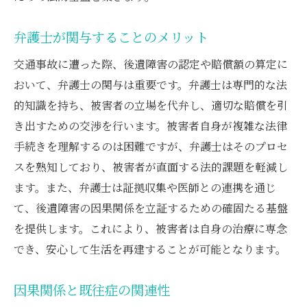
弁護士の役割とアドバイス
素因減額に対抗するための戦略
弁護士が関与することのメリット
交通事故における法律の解釈
交通事故に遭った際、後遺障害の認定や賠償額の算定に
素因減額を考慮した賠償額の算定
おいて、弁護士の関与は重要です。弁護士は専門的な法
後遺障害の認定を受けるために何が必要か弁護
的知識を持ち、被害者の立場を代弁し、適切な賠償を引
士の役割と重要性
き出すための交渉を行います。被害者自身が複雑な法律
手続きを理解するのは困難ですが、弁護士はそのプロセ
後遺障害認定のための準備
スを熟知しており、被害者が直面する法的課題を軽減し
弁護士が提供する専門的アドバイス
ます。また、弁護士は証拠収集や医師との連携を通じ
必要な書類とその取得方法
て、後遺障害の因果関係を立証するための確固たる基盤
認定基準と弁護士のサポート
を提供します。これにより、被害者は自身の治療に専念
後遺障害の診断とその重要性
でき、安心して生活を再建することが可能となります。
弁護士との連携で最大限の権利を守る方法
交通事故による後遺障害弁護士が語る法的対応
因果関係と既往症の関連性