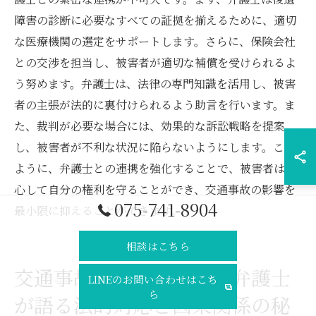
障害の診断に必要なすべての証拠を揃えるために、適切
な医療機関の選定をサポートします。さらに、保険会社
との交渉を担当し、被害者が適切な補償を受けられるよ
う努めます。弁護士は、法律の専門知識を活用し、被害
者の主張が法的に裏付けられるよう助言を行います。ま
た、裁判が必要な場合には、効果的な訴訟戦略を提案
し、被害者が不利な状況に陥らないようにします。この
ように、弁護士との連携を強化することで、被害者は安
心して自分の権利を守ることができ、交通事故の影響を
075-741-8904
最小限に抑えることができます。
相談はこちら
交通事故による後遺障害弁護士
LINEのお問い合わせはこち
ら
が語る法的対応と因果関係の秘