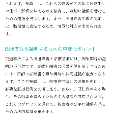
られます。弁護士は、これらの障害がどの程度日常生活
弁護士が行う証拠集めのポイント
や仕事に影響を与えるかを精査し、適切な補償を受ける
交通事故被害者が知るべき後遺障害と因果関係
ための道筋を提供します。また、後遺障害等級の認定
弁護士の視点から
は、賠償額に直結するため、慎重な対応が求められま
交通事故後の対応策
す。
因果関係を証明するための証拠
因果関係を証明するための重要なポイント
弁護士が提供するサポート内容
後遺障害認定の申請手続き
交通事故による後遺障害の賠償請求には、因果関係の証
明が不可欠です。事故と障害の因果関係を証明するため
被害者が直面する法律問題
には、医師の診断書や事故当時の状況証拠が重要となり
因果関係と賠償請求の関連性
ます。ここで弁護士は、医療専門家との連携を強化し、
弁護士が教える交通事故における素因減額と後
必要な証拠収集を支援します。さらに、既往症がある場
遺障害の関係
合、その影響を減らすための素因減額も考慮されます。
素因減額とは何か
これらのプロセスを通じて、被害者が公平な補償を得る
後遺障害に対する素因減額の影響
ための法的基盤を築きます。