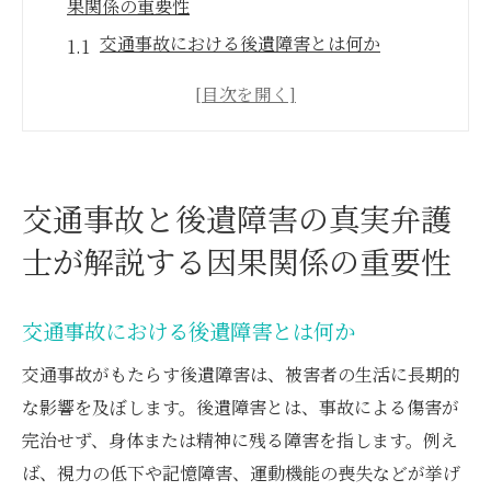
果関係の重要性
交通事故における後遺障害とは何か
因果関係を証明するための重要なポイント
弁護士が関与することのメリット
因果関係と既往症の関連性
交通事故における法的手続きの流れ
交通事故と後遺障害の真実弁護
後遺障害の認定と因果関係の確認方法
士が解説する因果関係の重要性
弁護士が語る後遺障害認定と既往症の影響を正
しく理解する
交通事故における後遺障害とは何か
後遺障害認定の基準とプロセス
交通事故がもたらす後遺障害は、被害者の生活に長期的
既往症が後遺障害に及ぼす影響
な影響を及ぼします。後遺障害とは、事故による傷害が
弁護士の役割とその重要性
完治せず、身体または精神に残る障害を指します。例え
適切な診断と資料の収集
ば、視力の低下や記憶障害、運動機能の喪失などが挙げ
既往症を考慮した賠償請求