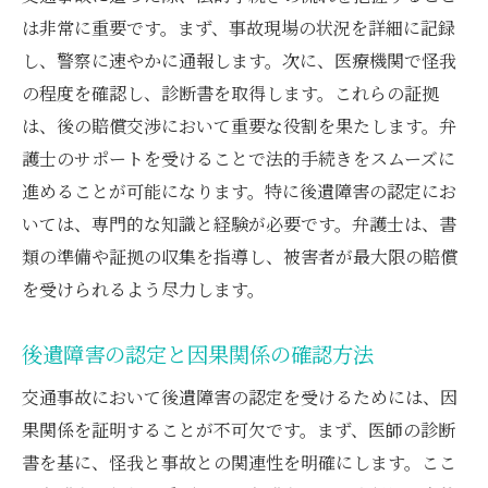
は非常に重要です。まず、事故現場の状況を詳細に記録
弁護士が行う証拠の収集方法
し、警察に速やかに通報します。次に、医療機関で怪我
弁護士が指南する交通事故後の後遺障害認定と
の程度を確認し、診断書を取得します。これらの証拠
因果関係の見極め
は、後の賠償交渉において重要な役割を果たします。弁
交通事故後の後遺障害認定基準
護士のサポートを受けることで法的手続きをスムーズに
因果関係を明確にするためのステップ
進めることが可能になります。特に後遺障害の認定にお
弁護士が提供する法律知識
いては、専門的な知識と経験が必要です。弁護士は、書
認定に必要な証拠の収集
類の準備や証拠の収集を指導し、被害者が最大限の賠償
交通事故被害者が陥りやすい落とし穴
を受けられるよう尽力します。
弁護士との連携でスムーズな解決方法
後遺障害の認定と因果関係の確認方法
交通事故において後遺障害の認定を受けるためには、因
果関係を証明することが不可欠です。まず、医師の診断
書を基に、怪我と事故との関連性を明確にします。ここ