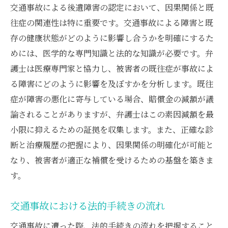
と因果関係の秘密
交通事故による後遺障害の認定において、因果関係と既
交通事故による後遺障害の特徴
往症の関連性は特に重要です。交通事故による障害と既
法的手続きの流れとポイント
存の健康状態がどのように影響し合うかを明確にするた
因果関係を証明するための方法
めには、医学的な専門知識と法的な知識が必要です。弁
護士は医療専門家と協力し、被害者の既往症が事故によ
弁護士による法的サポート
る障害にどのように影響を及ぼすかを分析します。既往
後遺障害認定の秘訣
症が障害の悪化に寄与している場合、賠償金の減額が議
交通事故被害者が知るべき情報
論されることがありますが、弁護士はこの素因減額を最
既往症と素因減額を考慮した後遺障害の認定弁
小限に抑えるための証拠を収集します。また、正確な診
護士の視点で解説
断と治療履歴の把握により、因果関係の明確化が可能と
既往症が後遺障害に及ぼす影響
なり、被害者が適正な補償を受けるための基盤を築きま
素因減額の具体的なケース
す。
弁護士の役割とその重要性
交通事故における法的手続きの流れ
後遺障害認定に関する法的アドバイス
既往症と因果関係の関連性
交通事故に遭った際、法的手続きの流れを把握すること