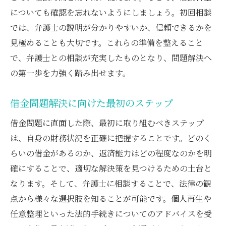
交渉における効果的なコミュニケーション
についても確認を忘れないようにしましょう。初回相談
術
では、弁護士の説明が分かりやすいか、信頼できるかを
弁護士が提案する交渉の戦略
見極めることも大切です。これらの準備を整えること
交渉成功事例から学ぶポイント
で、弁護士との相談が充実したものとなり、問題解決へ
の第一歩を力強く踏み出せます。
弁護士と共に挑む交渉の心構え
経済的自由に向けた第一歩は個人再生手続きの
借金問題解決に向けた最初のステップ
認可
借金問題に直面した際、最初に取り組むべきステップ
個人再生手続きの流れと重要性
は、自身の財務状況を正確に把握することです。どのく
手続き認可に必要な準備
らいの借金があるのか、返済能力はどの程度なのかを明
弁護士が提供する手続きサポート
確にすることで、適切な解決策を見つけるための土台と
手続きがもたらす経済的な影響
なります。そして、弁護士に相談することで、法律の観
認可後の生活再建プラン
点から様々な選択肢を知ることが可能です。個人再生や
手続き成功事例から学ぶ再建のヒント
任意整理といった法的手続きについてのアドバイスを受