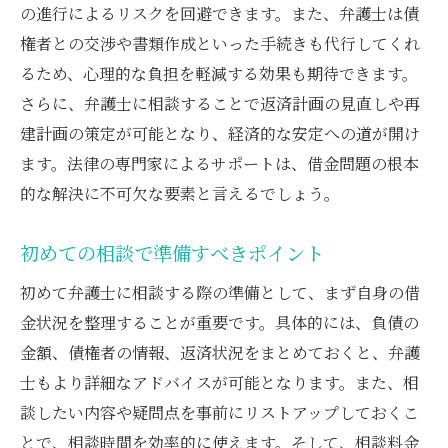
の進行によるリスクを回避できます。また、弁護士は債
弁護士が提案する現実的な計画設定法
権者との交渉や書類作成といった手続きも代行してくれ
返済計画の見直しは弁護士の専門知識でスムー
るため、心理的な負担を軽減する効果も期待できます。
ズに
さらに、弁護士に相談することで返済計画の見直しや再
返済計画の見直しのタイミング
建計画の策定が可能となり、経済的な安定への道が開け
弁護士が行う返済計画の評価
ます。法律の専門家によるサポートは、借金問題の根本
的な解決に不可欠な要素と言えるでしょう。
無理のない返済計画を立てるために
弁護士の知識を活用した返済プラン
初めての相談で準備すべきポイント
返済計画が与える心理的な影響
初めて弁護士に相談する際の準備として、まず自身の借
成功に導く返済計画の見直し事例
金状況を整理することが重要です。具体的には、負債の
債権者との交渉は弁護士がサポートして安心感
金額、債権者の情報、返済状況をまとめておくと、弁護
を得る
士もより詳細なアドバイスが可能となります。また、相
債権者交渉の基本的な流れ
談したい内容や疑問点を事前にリストアップしておくこ
弁護士が果たす交渉の役割
とで、相談時間を効率的に使えます。そして、相談料金