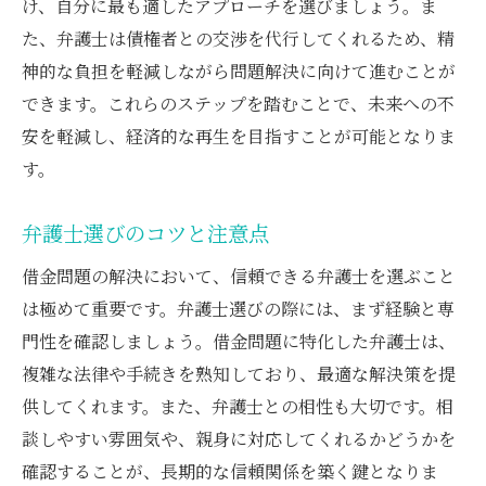
弁護士が提供する借金整理のプロセスとは
け、自分に最も適したアプローチを選びましょう。ま
た、弁護士は債権者との交渉を代行してくれるため、精
借金整理の基本的なステップ
神的な負担を軽減しながら問題解決に向けて進むことが
弁護士のサポートで得られるメリット
できます。これらのステップを踏むことで、未来への不
整理プロセスに影響する法律の知識
安を軽減し、経済的な再生を目指すことが可能となりま
弁護士が提案する効率的な整理方法
す。
プロセス中に気を付けるべきポイント
借金整理の成功事例とその秘訣
弁護士選びのコツと注意点
借金問題の不安を弁護士のアドバイスで解消す
借金問題の解決において、信頼できる弁護士を選ぶこと
る
は極めて重要です。弁護士選びの際には、まず経験と専
不安を軽減するための弁護士の役割
門性を確認しましょう。借金問題に特化した弁護士は、
アドバイスがもたらす心理的な効果
複雑な法律や手続きを熟知しており、最適な解決策を提
弁護士への相談が不安を解消する理由
供してくれます。また、弁護士との相性も大切です。相
談しやすい雰囲気や、親身に対応してくれるかどうかを
具体的なアドバイス事例から学ぶ
確認することが、長期的な信頼関係を築く鍵となりま
弁護士と共に不安を乗り越える方法