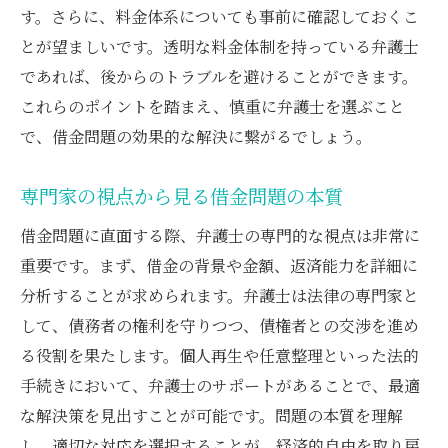
す。さらに、料金体系についても事前に確認しておくこ
借金問題でのメンタルケアと弁護士の支援
とが望ましいです。透明な料金体制を持っている弁護士
弁護士と共に歩むことで得られる経済的な安定
であれば、後からのトラブルを避けることができます。
経済的安定をもたらす弁護士の役割
これらのポイントを踏まえ、慎重に弁護士を選ぶこと
弁護士と共に立てる安定へのロードマップ
で、借金問題の効果的な解決に繋がるでしょう。
安定した未来を築くための具体的手段
専門家の視点から見る借金問題の本質
弁護士が提案する資産管理の方法
安定のための長期的な計画策定
借金問題に直面する際、弁護士の専門的な視点は非常に
実際の事例から学ぶ経済的安定の秘訣
重要です。まず、借金の背景や金額、返済能力を詳細に
分析することが求められます。弁護士は法律の専門家と
して、債務者の権利を守りつつ、債権者との交渉を進め
る役割を果たします。個人再生や任意整理といった法的
手続きにおいて、弁護士のサポートがあることで、最適
な解決策を見出すことが可能です。問題の本質を理解
し、適切な対応を選択することが、経済的自由を取り戻