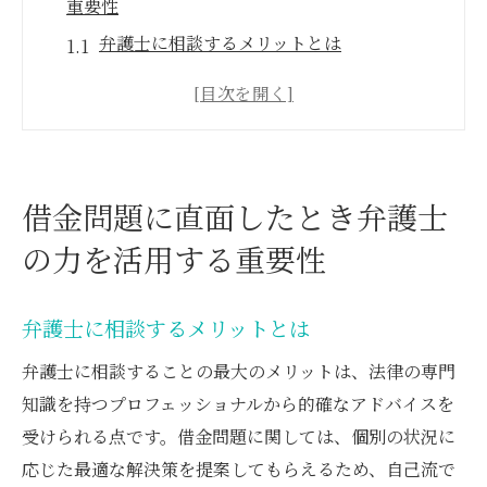
重要性
弁護士に相談するメリットとは
初めての相談で準備すべきポイント
借金問題解決に向けた最初のステップ
弁護士選びのコツと注意点
専門家の視点から見る借金問題の本質
借金問題に直面したとき弁護士
弁護士と共に知っておくべき法律知識
の力を活用する重要性
弁護士と共に再生計画を策定し新たな未来を描
こう
弁護士に相談するメリットとは
再生計画の基本的な流れ
弁護士に相談することの最大のメリットは、法律の専門
計画策定における弁護士の役割
知識を持つプロフェッショナルから的確なアドバイスを
個人再生の成功事例から学ぶ
受けられる点です。借金問題に関しては、個別の状況に
弁護士と共に作る長期的な財務計画
応じた最適な解決策を提案してもらえるため、自己流で
再生計画で考慮すべき重要ポイント