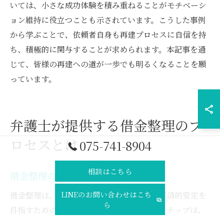
いては、小さな成功体験を積み重ねることがモチベーシ
ョン維持に役立つことも示されています。こうした事例
から学ぶことで、依頼者自身も再建プロセスに自信を持
ち、積極的に関与することが求められます。本記事を通
じて、皆様の再建への道が一歩でも明るくなることを願
っています。
弁護士が提供する借金整理のプ
ロセスとは
075-741-8904
相談はこちら
借金整理の基本的なステップ
LINEのお問い合わせはこち
借金整理は、個人が負担を軽減し、将来の経済的安定を
ら
目指すための重要なプロセスです。最初のステップは、