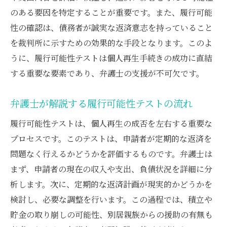
のある要因を特定することが重要です。また、履行可能
別居親族の援助が個人再生手続きに与える影響
性の確認は、債務者が誠実な返済意志を持っていること
親族の援助を受けることの利点と注意点
を裁判所に示すための効果的な手段となります。このよ
履行可能性テストにおける親族の役割
うに、履行可能性テストは個人再生手続きの成功に直結
弁護士が提案する親族援助の活用法
する重要な要素であり、弁護士の支援が不可欠です。
親族の援助が個人再生に与える法的影響
弁護士が解説する履行可能性テストの流れ
親族の援助に関する弁護士の事例紹介
親族支援を受ける際の心構えと準備
履行可能性テストは、個人再生の成否を左右する重要な
履行可能性テストを活用した個人再生のメリッ
プロセスです。このテストは、申請者が定期的な返済を
トとステップ
問題なく行えるかどうかを評価するものです。弁護士は
まず、申請者の現在の収入や支出、負債状況を詳細に分
履行可能性テストを通じた再生手続きの優
析します。次に、定期的な返済計画が現実的かどうかを
位点
検討し、必要な調整を行います。この過程では、積立や
履行可能性テストのステップを理解する
貯金の取り崩しの可能性、別居親族からの援助の有無も
弁護士が推奨する履行可能性テストの導入