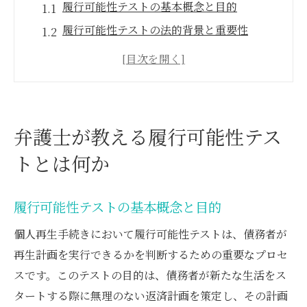
履行可能性テストの基本概念と目的
履行可能性テストの法的背景と重要性
弁護士が解説する履行可能性テストの流れ
履行可能性テストの実施方法と注意点
履行可能性テストの結果が個人再生に与え
る影響
弁護士が教える履行可能性テス
弁護士による履行可能性テストのケースス
トとは何か
タディ
個人再生手続きにおける弁護士の役割と履行可
履行可能性テストの基本概念と目的
能性の確認
弁護士が果たす重要なサポートの役割
個人再生手続きにおいて履行可能性テストは、債務者が
再生計画を実行できるかを判断するための重要なプロセ
履行可能性の確認プロセスにおける弁護士
スです。このテストの目的は、債務者が新たな生活をス
の視点
タートする際に無理のない返済計画を策定し、その計画
弁護士と依頼者の信頼関係の構築