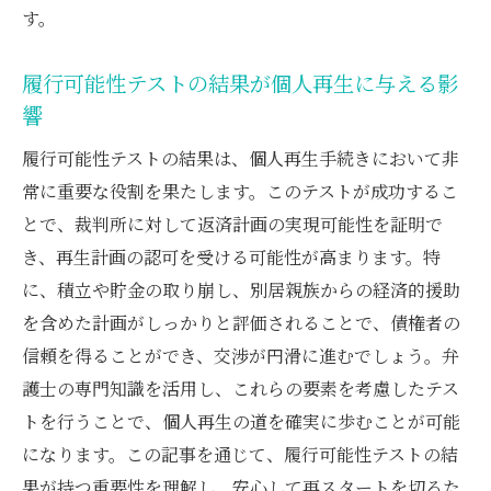
す。
履行可能性テストの結果を活かした手続き
の進展
履行可能性テストの結果が個人再生に与える影
弁護士による履行可能性テストの改善策
響
個人再生手続きの成功例：履行可能性テストを
履行可能性テストの結果は、個人再生手続きにおいて非
活用した実例
常に重要な役割を果たします。このテストが成功するこ
成功事例から学ぶ履行可能性テストの活用
とで、裁判所に対して返済計画の実現可能性を証明で
法
き、再生計画の認可を受ける可能性が高まります。特
弁護士が手掛けた履行可能性テストの実例
に、積立や貯金の取り崩し、別居親族からの経済的援助
紹介
を含めた計画がしっかりと評価されることで、債権者の
履行可能性テストが成功に導いた具体的ケ
信頼を得ることができ、交渉が円滑に進むでしょう。弁
ース
護士の専門知識を活用し、これらの要素を考慮したテス
実例を通じて学ぶ履行可能性テストの重要
トを行うことで、個人再生の道を確実に歩むことが可能
性
になります。この記事を通じて、履行可能性テストの結
履行可能性テストがもたらした再生の成功
果が持つ重要性を理解し、安心して再スタートを切るた