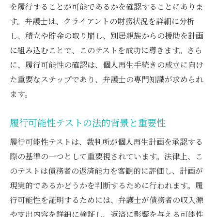
を履行することが可能であるかを確認することにありま
履行可能性確認における法的アドバイスの
す。弁護士は、クライアントの財務状況を詳細に分析
重要性
し、積立や貯金の取り崩し、別居親族からの援助を計画
弁護士による履行可能性の評価基準
に組み込むことで、このテストを成功に導きます。さら
履行可能性確認後の手続きの進め方
に、履行可能性の確認は、個人再生手続きの成立に向け
積立や貯金活用法：履行可能性テストを成功さ
た重要なステップであり、弁護士の専門知識が求められ
せるために
ます。
積立や貯金の重要性とその活用法
履行可能性テストの法的背景と重要性
履行可能性テストにおける積立の具体的な
活用例
履行可能性テストは、裁判所が個人再生計画を承認する
貯金をどのように履行可能性確認に役立て
際の基準の一つとして重要視されています。法律上、こ
るか
のテストは債務者の返済能力を客観的に評価し、計画が
弁護士が推奨する資金計画の立て方
現実的であるかどうかを判断するために行われます。履
行可能性を証明するためには、弁護士が債務者の収入源
履行可能性テストと貯蓄の関連性
や支出内容を詳細に検証し、返済に影響を与える可能性
貯金を活用した安心の再生手続き