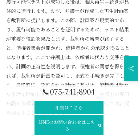
履行可能性テストが成功した後は、個人再生手続きが具
体的に進行します。まず、弁護士が作成した再生計画案
を裁判所に提出します。この際、計画案が現実的であ
り、履行可能であることを証明するために、テスト結果
が重要な役割を果たします。裁判所の審査が終了する
と、債権者集会が開かれ、債権者からの承認を得ること
になります。ここで弁護士は、依頼者に代わり交渉を行
い、計画の正当性を説明します。債権者の同意を得られ
れば、裁判所が計画を認可し、正式な手続きが完了しま
す。最終的に、認可された計画に基づき、依頼者は新た
075-741-8904
な生活を開始します。この過程を通じて、弁護士の専門
知識が依頼者の新たなスタートを支え、安心して再出発
相談はこちら
を迎えることができるのです。
LINEのお問い合わせはこち
ら