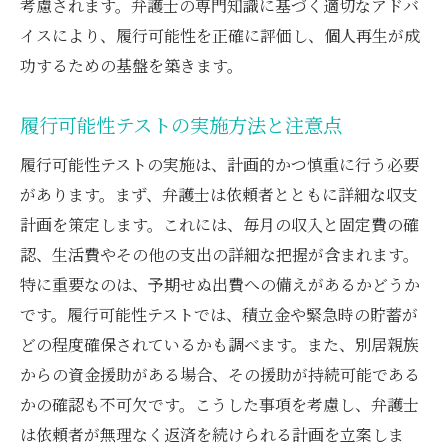
考慮されます。弁護士の専門知識に基づく適切なアドバ
手順
イスにより、履行可能性を正確に評価し、個人再生が成
履行可能性テスト活用による再生計画の強
功するための基盤を築きます。
化
履行可能性テストを活用した再生事例の紹
履行可能性テストの実施方法と注意点
介
履行可能性テストの実施は、計画的かつ慎重に行う必要
履行可能性テスト後の手続きの流れ
があります。まず、弁護士は依頼者とともに詳細な収支
弁護士が提案する履行可能性テストの具体的な
計画を策定します。これには、毎月の収入と固定費の確
手順
認、生活費やその他の支出の詳細な把握が含まれます。
履行可能性テスト実施のための準備
特に重要なのは、予期せぬ出費への備えがあるかどうか
弁護士による履行可能性テストの具体的手
です。履行可能性テストでは、積立金や緊急時の貯蓄が
法
どの程度確保されているかも調べます。また、別居親族
履行可能性テストで確認すべきポイント
からの資金援助がある場合、その援助が持続可能である
かの確認も不可欠です。こうした事項を考慮し、弁護士
履行可能性テストにおける弁護士の役割と
は依頼者が無理なく返済を続けられる計画を立案しま
支援