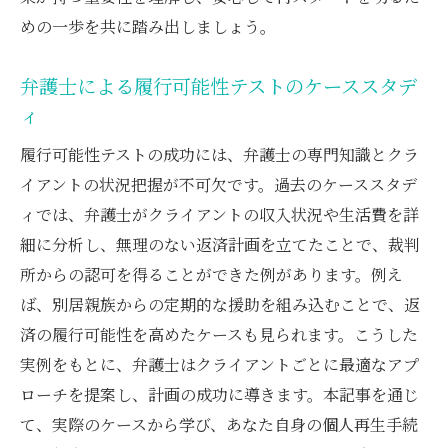
要因
めの一歩を共に踏み出しましょう。
個人再生手続きの改善に役立つ実例分析
弁護士による履行可能性テストのケーススタデ
弁護士の専門知識を活かした個人再生手続きの
ィ
新たなスタート
履行可能性テストの成功には、弁護士の専門知識とクラ
弁護士と共に迎える個人再生の新たな第一
イアントの状況把握が不可欠です。過去のケーススタデ
歩
ィでは、弁護士がクライアントの収入状況や生活費を詳
専門知識を活かした再生手続きの展望
細に分析し、無理のない返済計画を立てたことで、裁判
弁護士のサポートで安心の再生プロセス
所からの認可を得ることができた例があります。例え
履行可能性テストを経て新たなスタートを
ば、別居親族からの定期的な援助を組み込むことで、返
切る方法
済の履行可能性を高めたケースも見られます。こうした
弁護士と共に歩む再生後の生活設計
実例をもとに、弁護士はクライアントごとに最適なアプ
再生手続き成功後の未来を見据えたステッ
ローチを提案し、計画の成功に導きます。本記事を通じ
プ
て、実際のケースから学び、あなた自身の個人再生手続