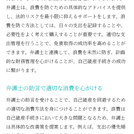
適切な書類準備とその重要性
弁護士は、浪費を防ぐための具体的なアドバイスを提供
弁護士が支援する法廷での手続き
し、法的リスクを最小限に抑えるサポートをします。浪
債権者との交渉を円滑に進める方法
費を防ぐ方法としては、日々の支出を記録することや、
免責手続き中の重要なポイント
必要性をよく考えて購入することが重要です。適切な支
出管理を行うことで、免責取得の成功率を高めることが
弁護士が提供する免責成功の実体験
できます。弁護士と連携して、浪費を未然に防ぎ、計画
弁護士による自己破産手続きの進行と注意点
的な財務管理を心がけることが、自己破産手続きの成功
自己破産手続きをスムーズに進めるための
に繋がります。
準備
弁護士のサポートが必要な理由
弁護士の助言で適切な消費を心がける
手続き中に陥りやすい落とし穴
弁護士の助言を受けることで、自己破産を回避するため
注意が必要な法的事項と弁護士のアドバイ
の適切な消費方法を身につけることができます。浪費は
ス
自己破産手続きにおいて大きな問題となるため、弁護士
成功への鍵：計画的なアプローチ
は具体的な改善策を提案します。例えば、支出の優先順
弁護士による進行状況の確認と調整