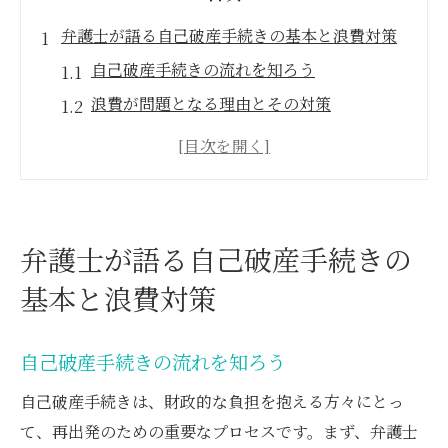
弁護士が語る自己破産手続きの基本と浪費対策
自己破産手続きの流れを知ろう
浪費が問題となる理由とその対策
弁護士の助言で適切な消費を心がける
事前に避けるべき浪費のパターン
財務状況の見直しと計画的な支出管理
弁護士との相談で浪費を防ぐ方法
弁護士が語る自己破産手続きの
偏頗弁済を避けるための弁護士の具体的アドバ
基本と浪費対策
イス
偏頗弁済とは何かを理解する
自己破産手続きの流れを知ろう
偏頗弁済のリスクと法的影響
自己破産手続きは、財政的な負担を抱える方々にとっ
弁護士が教える偏頗弁済を避けるためのポ
て、再出発のための重要なプロセスです。まず、弁護士
イント