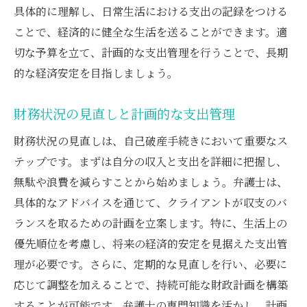
具体的に理解し、日常生活における支出の記録をつける
心理的サポートと弁護士の役割
ことで、経済的に健全な生活を送ることができます。適
長期的な視点での財務管理
切な予算を立て、計画的な支出管理を行うことで、長期
再発防止のための弁護士による教育
的な経済安定を目指しましょう。
弁護士が解説する裁量免責の取得方法とその効
果
財務状況の見直しと計画的な支出管理
裁量免責の基本とそのメリット
財務状況の見直しは、自己破産手続きにおいて重要なス
弁護士が手続きを支援する理由
テップです。まずは自分の収入と支出を詳細に把握し、
裁量免責を成功させるための要点
無駄や浪費を減らすことから始めましょう。弁護士は、
具体的事例から学ぶ裁量免責の実際
具体的なアドバイスを通じて、クライアントが収支のバ
弁護士が強調する裁量免責のメリット
ランスを取るための計画を立案します。特に、生活上の
裁量免責取得後の注意点と弁護士の助言
優先順位を考慮し、将来の経済的安定を見据えた支出管
理が必要です。さらに、定期的な見直しを行い、必要に
応じて調整を加えることで、持続可能な財政計画を構築
することが可能です。弁護士の専門知識を活かし、計画