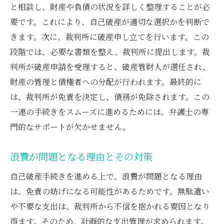
と相談し、財産や負債の状況を詳しく整理することが必
平等な債権者対応の重要性
要です。これにより、自己破産が適切な選択かを判断で
偏頗弁済を防ぐための実践的ステップ
きます。次に、裁判所に破産申し立てを行います。この
偏頗弁済について弁護士と事前に話し合う
段階では、必要な書類を整え、裁判所に提出します。裁
浪費が免責に与える影響と弁護士による回避策
判所が破産申請を受理すると、破産管財人が選任され、
の提案
財産の管理と債権者への分配が行われます。最終的に
浪費が免責手続きに及ぼす影響を知る
は、裁判所が免責を決定し、債務が免除されます。この
弁護士が推奨する浪費回避の方法
一連の手続きをスムーズに進めるためには、弁護士の専
門的なサポートが欠かせません。
免責を目指すための浪費対策
財産管理の重要性と弁護士のサポート
浪費が問題となる理由とその対策
弁護士による予防的アプローチ
自己破産手続きを進める上で、浪費が問題となる理由
浪費を防ぐための生活習慣の見直し
は、免責の妨げになる可能性があるためです。無駄遣い
免責を成功させるための弁護士推奨のステップ
や不要な支出は、裁判所から不信を抱かれる要因となり
免責成功への第一歩：弁護士の選び方
得ます。そのため、計画的な支出管理が求められます。