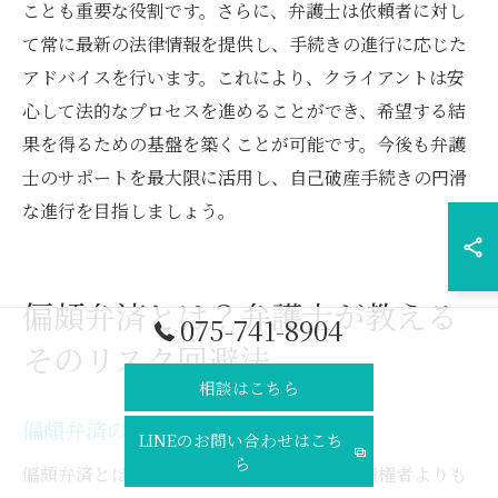
ことも重要な役割です。さらに、弁護士は依頼者に対し
て常に最新の法律情報を提供し、手続きの進行に応じた
アドバイスを行います。これにより、クライアントは安
心して法的なプロセスを進めることができ、希望する結
果を得るための基盤を築くことが可能です。今後も弁護
士のサポートを最大限に活用し、自己破産手続きの円滑
な進行を目指しましょう。
偏頗弁済とは？弁護士が教える
075-741-8904
そのリスク回避法
相談はこちら
偏頗弁済の基本とその影響
LINEのお問い合わせはこち
ら
偏頗弁済とは、特定の債権者に対して他の債権者よりも