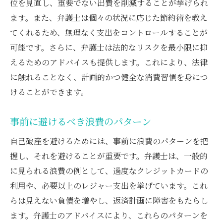
位を見直し、重要でない出費を削減することが挙げられ
偏頗弁済とは？弁護士が教えるそのリスク回避
ます。また、弁護士は個々の状況に応じた節約術を教え
法
てくれるため、無理なく支出をコントロールすることが
可能です。さらに、弁護士は法的なリスクを最小限に抑
偏頗弁済の基本とその影響
えるためのアドバイスも提供します。これにより、法律
弁護士の視点から見た適切な対処法
に触れることなく、計画的かつ健全な消費習慣を身につ
偏頗弁済を避けるための実践的ガイド
けることができます。
債権者に対する公正な対応の重要性
弁護士による事前のリスク評価
事前に避けるべき浪費のパターン
偏頗弁済回避のための具体的な事例
自己破産を避けるためには、事前に浪費のパターンを把
自己破産後の再スタートを切るための弁護士の
握し、それを避けることが重要です。弁護士は、一般的
支援
に見られる浪費の例として、過度なクレジットカードの
再スタートに向けた法的支援の活用法
利用や、必要以上のレジャー支出を挙げています。これ
弁護士が提案する新たな生活設計の方法
らは見えない負債を増やし、返済計画に障害をもたらし
経済的安定を取り戻すための具体策
ます。弁護士のアドバイスにより、これらのパターンを