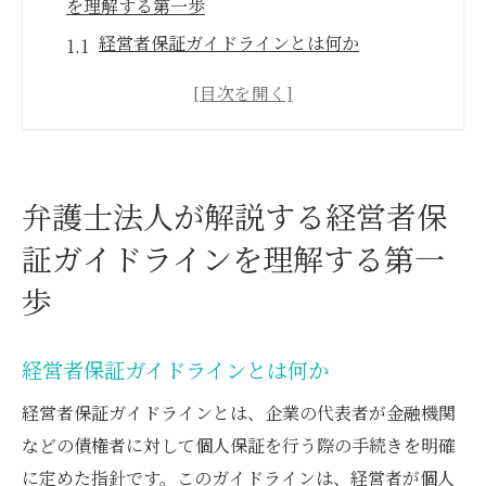
を理解する第一歩
経営者保証ガイドラインとは何か
ガイドラインの背景と目的
弁護士視点から見るガイドラインの重要性
ガイドラインがもたらすビジネスへの影響
具体的なステップと準備方法
弁護士法人が解説する経営者保
ガイドラインに基づいたリスク管理
証ガイドラインを理解する第一
経営者が知っておくべき破産対策の基本とその
歩
法的背景
破産対策の基本概念
経営者保証ガイドラインとは何か
法的背景とその成り立ち
破産手続の流れと重要ポイント
経営者保証ガイドラインとは、企業の代表者が金融機関
破産前に取るべき準備と注意事項
などの債権者に対して個人保証を行う際の手続きを明確
に定めた指針です。このガイドラインは、経営者が個人
弁護士が提案する具体的な対策