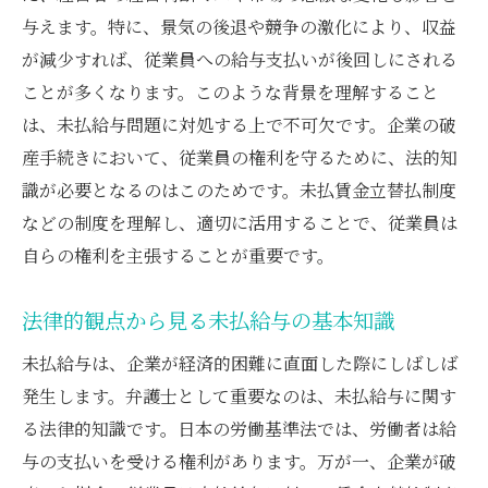
弁護士による交渉での給与回収法
与えます。特に、景気の後退や競争の激化により、収益
破産管財人との協力による未払給与回収
が減少すれば、従業員への給与支払いが後回しにされる
給与確保に成功した事例から学ぶ
ことが多くなります。このような背景を理解すること
は、未払給与問題に対処する上で不可欠です。企業の破
給与確保のための効果的な戦略
産手続きにおいて、従業員の権利を守るために、法的知
未払給与問題と賃金立替払制度実例から学ぶ成
識が必要となるのはこのためです。未払賃金立替払制度
功事例
などの制度を理解し、適切に活用することで、従業員は
成功事例1: 未払給与を回収した具体例
自らの権利を主張することが重要です。
成功事例2: 賃金立替払制度を活用した実例
成功事例3: 弁護士の支援で給与回収したケ
法律的観点から見る未払給与の基本知識
ース
未払給与は、企業が経済的困難に直面した際にしばしば
成功事例4: 労働審判を通じた解決法
発生します。弁護士として重要なのは、未払給与に関す
成功事例5: 企業破産での従業員の勝利
る法律的知識です。日本の労働基準法では、労働者は給
成功事例6: 未払給与問題解決の鍵
与の支払いを受ける権利があります。万が一、企業が破