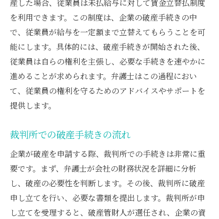
会社破産と未払給与弁護士の支援で生活をどう
産した場合、従業員は未払給与に対して賃金立替払制度
守るか
を利用できます。この制度は、企業の破産手続きの中
で、従業員が給与を一定額まで立替えてもらうことを可
弁護士が提供するサポート内容
能にします。具体的には、破産手続きが開始された後、
会社破産時に弁護士が果たす役割
従業員は自らの権利を主張し、必要な手続きを速やかに
生活を守るための法律的支援
進めることが求められます。弁護士はこの過程におい
弁護士との連携で得られる安心感
て、従業員の権利を守るためのアドバイスやサポートを
社会保障制度と法律の活用法
提供します。
弁護士と共に生活を再構築する方法
破産時の従業員保護法的知識を弁護士と共に学
裁判所での破産手続きの流れ
ぶ
企業が破産を申請する際、裁判所での手続きは非常に重
破産手続きにおける従業員の権利
要です。まず、弁護士が会社の財務状況を詳細に分析
法律が保護する従業員の権利と義務
し、破産の必要性を判断します。その後、裁判所に破産
弁護士による従業員保護の具体策
申し立てを行い、必要な書類を提出します。裁判所が申
し立てを受理すると、破産管財人が選任され、企業の資
破産時に知っておくべき法律知識