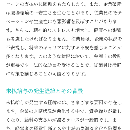
ローンの支払いに困難をもたらします。また、企業破産
従業員が知っておくべき法的権利
は職場環境の不安定さを生むことがあり、従業員のモチ
従業員を守るための未払賃金立替払制度の活用
ベーションや生産性にも悪影響を及ぼすことがありま
法
す。さらに、精神的なストレスも増大し、健康への影響
未払賃金立替払制度とは何か？
も考慮しなければなりません。従業員は、企業の状況を
制度活用の条件と申請方法
不安視し、将来のキャリアに対する不安を感じることが
多くなります。このような状況において、弁護士の役割
弁護士が解説する手続きの流れ
が重要です。法的な助言を受けることで、従業員は冷静
未払賃金立替払制度を利用した実例
に対策を講じることが可能となります。
従業員にとってのメリットとデメリット
制度を利用する際の注意点
未払給与の発生経緯とその背景
弁護士が教える会社破産時に給与を確保する具
未払給与が発生する経緯には、さまざまな要因が存在し
体的手段
ます。企業の財務状況が悪化する中で、資金繰りが厳し
給与確保のために従業員が取るべき行動
くなり、給料の支払いが滞るケースが一般的です。ま
法的手段を通じた給与確保の実例
た、経営者の経営判断ミスや市場の急激な変化も影響を