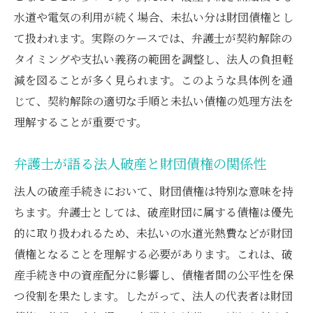
が説明
水道や電気の利用が続く場合、未払い分は財団債権とし
弁護士視点で見る水道光熱費未払いの分類
て扱われます。実際のケースでは、弁護士が契約解除の
自己破産時の水道料金と財団債権の関係性
タイミングや支払い義務の範囲を調整し、法人の負担軽
弁護士が伝える財団債権免責の重要ポイン
減を図ることが多く見られます。このような具体例を通
ト
じて、契約解除の適切な手順と未払い債権の処理方法を
水道光熱費未払い時の弁護士の具体的対応
理解することが重要です。
策
弁護士が語る法人破産と財団債権の関係性
破産手続での公共料金引き落とし対応法
財団債権とは何か弁護士がわかりやすく解
法人の破産手続きにおいて、財団債権は特別な意味を持
説
ちます。弁護士としては、破産財団に属する債権は優先
的に取り扱われるため、未払いの水道光熱費などが財団
法人自己破産での水道光熱費契約の注意点
債権となることを理解する必要があります。これは、破
弁護士が強調する継続契約の早期見直しの
産手続き中の資産配分に影響し、債権者間の公平性を保
重要性
つ役割を果たします。したがって、法人の代表者は財団
法人破産時における水道光熱費契約解除の