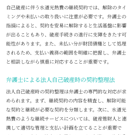
自己破産に伴う水道光熱費の継続契約では、解除のタイ
点
ミングや未払いの取り扱いに注意が必要です。弁護士の
破産法上の継続契約解除で弁護士ができる
指摘によると、契約を安易に解除すると生活基盤に影響
支援
が出ることもあり、破産手続きの進行に支障をきたす可
自己破産時の財団債権と水道光熱費の関係性
能性があります。また、未払い分が財団債権として処理
財団債権に該当する水道光熱費を弁護士が
されるため、支払い義務の範囲を明確に把握し、弁護士
解説
と相談しながら慎重に対応することが重要です。
弁護士による自己破産と水道料金交付要求
説明
弁護士による法人自己破産時の契約整理法
自己破産での光熱費免責のポイントと弁護
法人自己破産時の契約整理は弁護士の専門的な対応が求
士解説
められます。まず、継続契約の内容を精査し、解除可能
弁護士が案内する破産法56条の重要な観点
な契約と継続が必要な契約を分類します。次に、水道光
財団債権の取扱いで弁護士が重視する点
熱費のような継続サービスについては、破産管財人と連
公共料金の未払いが財団債権となる場合
携して適切な管理と支払い計画を立てることが重要で