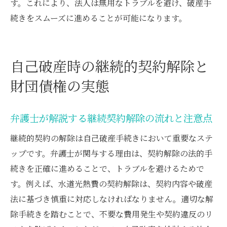
弁護士が語る破産法と財団債権のポイント
す。これにより、法人は無用なトラブルを避け、破産手
続きをスムーズに進めることが可能になります。
破産法に基づく財団債権の基礎を弁護士解
説
弁護士視点で見る水道光熱費の財団債権判
自己破産時の継続的契約解除と
断
財団債権の実態
自己破産での財団債権免責の有無を弁護士
説明
破産法下の継続契約解除の弁護士チェック
弁護士が解説する継続契約解除の流れと注意点
リスト
継続的契約の解除は自己破産手続きにおいて重要なステ
財団債権交付要求の手続を弁護士が案内
ップです。弁護士が関与する理由は、契約解除の法的手
弁護士が教える自己破産と財団債権の関係
続きを正確に進めることで、トラブルを避けるためで
水道料金や光熱費の破産時の処理を弁護士が案
す。例えば、水道光熱費の契約解除は、契約内容や破産
内
法に基づき慎重に対応しなければなりません。適切な解
除手続きを踏むことで、不要な費用発生や契約違反のリ
弁護士が解説する水道光熱費破産時の対応