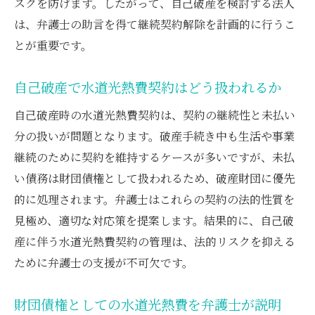
スクを防げます。したがって、自己破産を検討する法人
手順
は、弁護士の助言を得て継続契約解除を計画的に行うこ
自己破産での水道料金支払いの注意点と弁
とが重要です。
護士解説
光熱費が財団債権となるケースを弁護士が
自己破産で水道光熱費契約はどう扱われるか
案内
自己破産時の水道光熱費契約は、契約の継続性と未払い
弁護士視点での公共料金引き落とし処理
分の扱いが問題となります。破産手続き中も生活や事業
破産手続での水道光熱費の交付要求方法
継続のために契約を維持するケースが多いですが、未払
弁護士がまとめる破産時の水道光熱費処理
い債務は財団債権として扱われるため、破産財団に優先
の流れ
的に処理されます。弁護士はこれらの契約の法的性質を
見極め、適切な対応策を提案します。結果的に、自己破
産に伴う水道光熱費契約の管理は、法的リスクを抑える
ために弁護士の支援が不可欠です。
財団債権としての水道光熱費を弁護士が説明