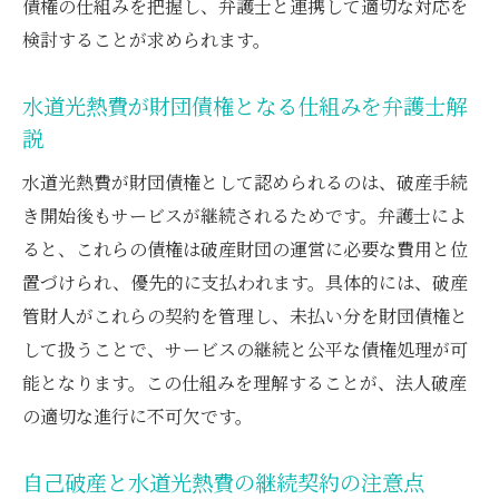
債権の仕組みを把握し、弁護士と連携して適切な対応を
要点
検討することが求められます。
自己破産中に注意すべき財団債権の取り扱
い
水道光熱費が財団債権となる仕組みを弁護士解
弁護士による破産法56条の具体的運用例
説
水道光熱費の契約解除後の弁護士サポート
水道光熱費が財団債権として認められるのは、破産手続
内容
き開始後もサービスが継続されるためです。弁護士によ
法人自己破産と公共料金引き落とし対応策
ると、これらの債権は破産財団の運営に必要な費用と位
破産法に基づく継続的契約解除と弁護士の視点
置づけられ、優先的に支払われます。具体的には、破産
弁護士が語る破産法下の契約解除プロセス
管財人がこれらの契約を管理し、未払い分を財団債権と
継続契約解除における財団債権の実態とは
して扱うことで、サービスの継続と公平な債権処理が可
能となります。この仕組みを理解することが、法人破産
破産法56条に基づく弁護士の実務経験例
の適切な進行に不可欠です。
弁護士が解説する財団債権交付要求の進め
方
自己破産と水道光熱費の継続契約の注意点
自己破産での水道光熱費契約解除時の留意