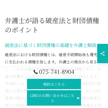
弁護士が語る破産法と財団債権
のポイント
破産法に基づく財団債権の基礎を弁護士解説
破産法における財団債権とは、破産手続開始後も優先的
に支払われる債権を指します。弁護士の視点から見る
と、これらは破産財団の維持に不可欠な債権であり、水
075-741-8904
道光熱費などの継続的なサービス利用料が該当します。
具体的には、破産開始前の未払い分でも、破産財団の管
相談はこちら
理に必要な費用として優先的に扱われるため、法人自己
LINEのお問い合わせはこち
破産の際は注意が必要です。つまり、財団債権は破産手
ら
続での財産分配に優先順位を与え、法人の財産保全を図