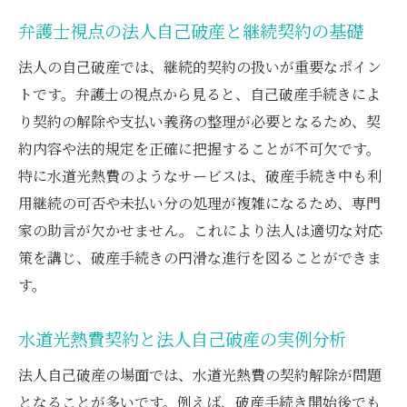
弁護士による法人自己破産時の契約整理法
弁護士視点の法人自己破産と継続契約の基礎
自己破産時の継続的契約解除と財団債権の実態
弁護士が解説する継続契約解除の流れと注
法人の自己破産では、継続的契約の扱いが重要なポイン
意点
トです。弁護士の視点から見ると、自己破産手続きによ
り契約の解除や支払い義務の整理が必要となるため、契
自己破産で水道光熱費契約はどう扱われる
約内容や法的規定を正確に把握することが不可欠です。
か
特に水道光熱費のようなサービスは、破産手続き中も利
財団債権としての水道光熱費を弁護士が説
用継続の可否や未払い分の処理が複雑になるため、専門
明
家の助言が欠かせません。これにより法人は適切な対応
自己破産時の財団債権交付要求と弁護士の
策を講じ、破産手続きの円滑な進行を図ることができま
役割
す。
弁護士が教える破産法56条の基本ポイント
継続契約解除後の財団債権処理を弁護士が
水道光熱費契約と法人自己破産の実例分析
解説
法人自己破産の場面では、水道光熱費の契約解除が問題
水道光熱費の未払いと財団債権の扱いを弁護士
となることが多いです。例えば、破産手続き開始後でも