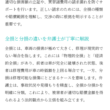
適切な損害額の立証や、買替諸費用の請求漏れを防ぐサ
事故で認められる買替諸費用の具体例
ポートを行います。正しい請求のためには、全損の種類
弁護士が示す費用倒れを防ぐコツ
や賠償範囲を理解し、交渉の際に根拠を明示することが
全損時に買替諸費用を最大限受け取る方法
重要です。
もらい事故で泣き寝入りしない弁護士の知恵
全損と分損の違いを弁護士が丁寧に解説
弁護士が伝授するもらい事故全損対策法
もらい事故全損時の買替諸費用請求の実際
全損とは、車両の損害が極めて大きく、修理が現実的で
泣き寝入りせずに弁護士へ相談する意義
ない場合を指します。これには「物理的全損」と「経済
的全損」があり、前者は車が完全に破壊された状態、後
もらい事故全損での判例を弁護士が解説
者は修理費用が車の時価額を上回る場合です。一方、分
自分の保険を活用した請求方法のポイント
損は修理可能な損傷にとどまるケースを意味します。弁
もらい事故全損時の弁護士交渉成功例
護士は、事故状況や見積もりを精査し、全損か分損かを
費用倒れを防ぐための交渉ポイント解説
明確に分類。これにより、被害者が適切な賠償金額を得
弁護士が語る全損時の費用倒れ対策
られるよう法的観点から主張を組み立てます。
費用倒れを防ぐ交渉術とそのポイント