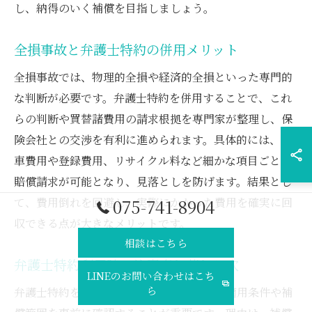
し、納得のいく補償を目指しましょう。
全損事故と弁護士特約の併用メリット
全損事故では、物理的全損や経済的全損といった専門的
な判断が必要です。弁護士特約を併用することで、これ
らの判断や買替諸費用の請求根拠を専門家が整理し、保
険会社との交渉を有利に進められます。具体的には、廃
車費用や登録費用、リサイクル料など細かな項目ごとに
賠償請求が可能となり、見落としを防げます。結果とし
て、費用倒れを回避し、実際にかかった費用を確実に回
075-741-8904
収できる点が大きなメリットです。
相談はこちら
弁護士特約利用時の注意点と落とし穴
LINEのお問い合わせはこち
ら
弁護士特約を利用する際には、保険契約の適用条件や補