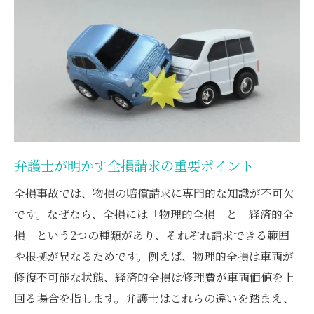
弁護士視点での物損・分損の交渉方法
判例でみる物損・分損の実際の請求事例
経済的全損と物理的全損の見極め方
弁護士が解説する経済的全損の判断基準
物理的全損・経済的全損の違いと注意点
弁護士と進める全損判定のポイント
全損種類ごとの買替諸費用請求の実際
弁護士が明かす全損請求の重要ポイント
経済的全損・物理的全損の判例を徹底解説
全損事故では、物損の賠償請求に専門的な知識が不可欠
弁護士が教える全損判断の最新動向
です。なぜなら、全損には「物理的全損」と「経済的全
買替諸費用の賠償を最大限引き出すには
損」という2つの種類があり、それぞれ請求できる範囲
弁護士が語る買替諸費用請求の基礎知識
や根拠が異なるためです。例えば、物理的全損は車両が
修復不可能な状態、経済的全損は修理費が車両価値を上
全損時の買替諸費用、判例に学ぶ請求術
回る場合を指します。弁護士はこれらの違いを踏まえ、
買替諸費用の賠償請求で注意すべき項目