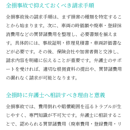
全損時の買替諸費用で注意すべき落とし穴
全損事故で抑えておくべき請求手順
弁護士が示す費用倒れ判例から学ぶ教訓
全損事故後の請求手順は、まず損害の種類を特定するこ
費用倒れ回避のための書類整理術
とから始まります。次に、車両の時価額や廃車・登録抹
弁護士と進める費用倒れ対策の具体例
消費用などの買替諸費用を整理し、必要書類を揃えま
す。具体的には、事故証明・修理見積書・車両評価書な
弁護士特約の活用で損しないための注意点
どが必要です。その後、保険会社や加害者側と交渉し、
弁護士特約を全損事故で最大限活用する方
請求内容を明確に伝えることが重要です。弁護士のサポ
法
ートを受ければ、適切な根拠資料の提出や、買替諸費用
全損事故と弁護士特約の併用メリット
の漏れなく請求が可能となります。
弁護士特約利用時の注意点と落とし穴
買替諸費用請求における弁護士特約の役割
全損時に弁護士へ相談すべき理由と意義
弁護士特約を使った全損交渉の流れ
全損事故では、費用倒れや賠償範囲を巡るトラブルが生
弁護士に相談する際の特約活用ポイント
じやすく、専門知識が不可欠です。弁護士に相談するこ
全損時に納得の補償を受けるための実践術
とで、認められる買替諸費用（廃車費用・登録費用・リ