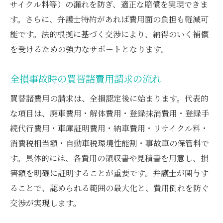
弁護士が提案する納得補償のための交渉術
サイクル料等）の漏れを防ぎ、適正な賠償を実現できま
全損時に後悔しない弁護士への相談手順
す。さらに、弁護士特約があれば費用面の負担も軽減可
能です。法的根拠に基づく交渉により、納得のいく補償
買替諸費用を確実に請求する実践的対策
を受けるための強力なサポートとなります。
納得の補償を得るための証拠準備とは
全損時の判例を活かした弁護士活用法
全損事故時の買替諸費用請求の流れ
弁護士と歩む全損補償の成功事例まとめ
買替諸費用の請求は、全損認定後に始まります。代表的
な項目は、廃車費用・解体費用・登録抹消費用・登録手
続代行費用・車庫証明費用・納車費用・リサイクル料・
消費税相当額・自動車税環境性能割・事故車の保管料で
す。具体的には、各費用の領収書や見積書を用意し、損
害額を明確に証明することが重要です。弁護士が関与す
ることで、認められる範囲の最大化と、費用倒れを防ぐ
交渉が実現します。