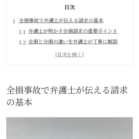
目次
全損事故で弁護士が伝える請求の基本
弁護士が明かす全損請求の重要ポイント
全損と分損の違いを弁護士が丁寧に解説
全損事故で抑えておくべき請求手順
全損時に弁護士へ相談すべき理由と意義
全損事故時の買替諸費用請求の流れ
判例に基づいた全損請求の弁護士対応法
全損事故で弁護士が伝える請求
物損と分損の違いを正しく理解する方法
の基本
弁護士が語る物損・分損の基本知識
全損と分損の判断基準を正しく把握する
事故で物損・分損を弁護士と見極める意義
物損・分損の違いが請求額に与える影響