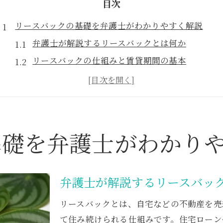
目次
リースバックの基礎を弁護士がわかりやすく解説
弁護士が解説するリースバックとは何か
リースバックの仕組みと賃貸期間の基本
買戻価格と売却価格の違いを弁護士が説明
リースバック活用時の弁護士への相談ポイント
弁護士目線で見たリースバックの注意点
自己破産時リースバックで起こる否認リスクとは
基礎を弁護士がわかり
自己破産時に弁護士が警告する否認リスク
リースバックが詐害行為に該当する可能性
弁護士が解説するリースバッ
売却価格設定の失敗による弁護士の対応
弁護士によるリースバック否認回避策
リースバックとは、自宅などの不動産を売
否認リスクを防ぐ弁護士への早期相談の重要性
て住み続けられる仕組みです。住宅ローン