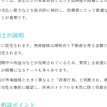
よっては、想定以上の家賃負担となり生活再建が困難にな
弁護士による自己破産後の住まい確保法
の支払い能力などを総合的に検討し、依頼者にとって最適
住み続けるための弁護士の実践的提案
ことが重要です。
自己破産後の住み替え時の弁護士サポート
家賃支払い継続と生活再建に弁護士が同行
護士が説明
弁護士と考える破産後の不動産取得の方法
々に設定されます。売却価格は現時点で不動産を売る金額
住特条項付き個人再生を弁護士が徹底検証
設定されます。
弁護士が解説する住特条項付き個人再生の特徴
期間中の利益分などが反映されているため、買戻しを前提
リースバックと個人再生の弁護士的比較ポイント
しが困難になるケースも多々あります。
弁護士による住特条項のメリットとデメリット
格が市場価格と大きく異なると「詐害行為」と判断され、
個人再生で自宅を守る際の弁護士の役割
妥当性を事前に確認し、将来のトラブルを未然に防ぐ役割
住特条項付き個人再生の手続きと弁護士の対応
の相談ポイント