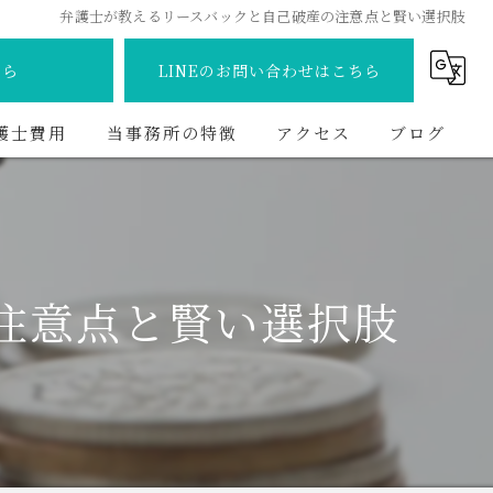
弁護士が教えるリースバックと自己破産の注意点と賢い選択肢
ちら
LINEのお問い合わせはこちら
護士費用
当事務所の特徴
アクセス
ブログ
離婚
コラム
交通事故
注意点と賢い選択肢
債務整理
相続
不動産