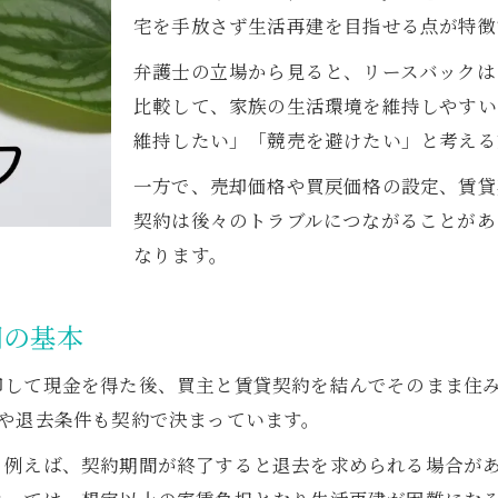
弁護士目線で考える売却価格の注意ポイント
宅を手放さず生活再建を目指せる点が特徴
弁護士が指摘する適正な売却価格の決め方
弁護士の立場から見ると、リースバックは
売却価格が否認されるケースと弁護士の見解
比較して、家族の生活環境を維持しやすい
維持したい」「競売を避けたい」と考える
リースバック時の売却価格調整の注意点
弁護士に相談すべき売却価格の落とし穴
一方で、売却価格や買戻価格の設定、賃貸
弁護士が解説する価格設定と裁判所の評価
契約は後々のトラブルにつながることがあ
なります。
家賃支払い継続のために備えたい工夫と対策
弁護士が伝える家賃支払い継続の重要性
間の基本
自己破産後も家賃負担が続く場合の対処法
家賃支払い困難時の弁護士への相談ポイント
却して現金を得た後、買主と賃貸契約を結んでそのまま住み
弁護士が解説する家賃滞納リスクの回避策
新や退去条件も契約で決まっています。
賃貸期間中の家計管理を弁護士がアドバイス
。例えば、契約期間が終了すると退去を求められる場合が
自己破産後も住まいを守る実践的アドバイス