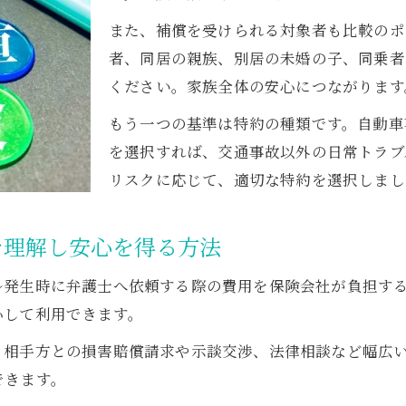
もらい事故時に弁護士特約を使うメリットとは
また、補償を受けられる対象者も比較のポ
弁護士の専門知識で交渉を有利に進める方法
者、同居の親族、別居の未婚の子、同乗者
ください。家族全体の安心につながります
弁護士特約で精神的負担を軽減する理由
保険会社が嫌がる弁護士特約利用の実態と対策
もう一つの基準は特約の種類です。自動車
もらい事故の具体例から見る特約の重要性
を選択すれば、交通事故以外の日常トラブ
リスクに応じて、適切な特約を選択しまし
日常生活トラブル時の弁護士特約活用術
日常生活のトラブルにも弁護士特約が活躍
を理解し安心を得る方法
弁護士特約で身近な法律問題をスムーズ解決
弁護士費用特約が使える具体的な日常事例
ル発生時に弁護士へ依頼する際の費用を保険会社が負担す
家族や同居親族も特約の補償対象となる理由
心して利用できます。
弁護士特約利用時の注意点やデメリットを解説
、相手方との損害賠償請求や示談交渉、法律相談など幅広
弁護士費用特約の上限や対象者について知ろう
できます。
弁護士費用特約の補償上限額をしっかり理解