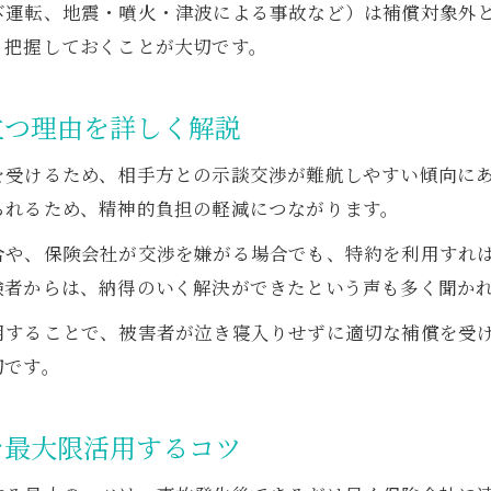
び運転、地震・噴火・津波による事故など）は補償対象外
刑事事件と民事事件で異なる弁護士費用の上限
り把握しておくことが大切です。
弁護士特約が補償する対象者の範囲を解説
配偶者や親族まで広がる弁護士費用特約の特徴
立つ理由を詳しく解説
未婚の別居の子や同乗者も補償対象に含まれる理由
を受けるため、相手方との示談交渉が難航しやすい傾向に
弁護士特約が適用できないケースとは何か
られるため、精神的負担の軽減につながります。
弁護士特約が使えない主なケースを押さえよう
合や、保険会社が交渉を嫌がる場合でも、特約を利用すれ
無免許運転や酒気帯びは弁護士特約の補償外
験者からは、納得のいく解決ができたという声も多く聞か
重大な過失や故意による事故は特約対象外
用することで、被害者が泣き寝入りせずに適切な補償を受
地震・噴火・津波など自然災害時の注意点
切です。
保険会社が弁護士特約利用を嫌がる理由も解説
を最大限活用するコツ