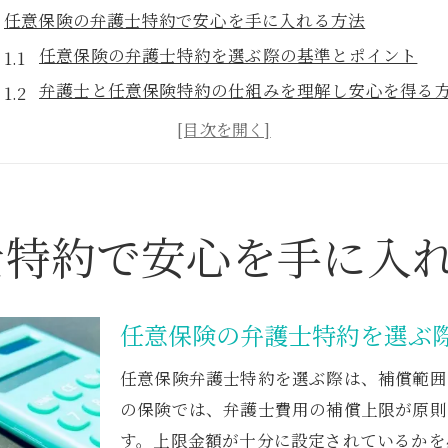
任意保険の弁護士特約で安心を手に入れる方法
任意保険の弁護士特約を選ぶ際の基準とポイント
弁護士と任意保険特約の仕組みを理解し安心を得る
もらい事故時に弁護士特約が役立つ理由を詳しく解
保険会社との交渉で弁護士特約を最大限活用するコ
弁護士費用特約の付帯で日常生活のリスクも軽減
弁護士費用特約の補償範囲を徹底解説
士特約で安心を手に入
弁護士費用特約の適用範囲と補償内容の違い
日常生活・自動車事故型の弁護士費用特約とは
任意保険の弁護士特約を選ぶ
弁護士特約で補償される事例と対象となるトラブル
補償上限額や刑事事件での弁護士費用について知る
任意保険弁護士特約を選ぶ際は、補償範囲
被保険者や同乗者まで広がる補償範囲を紹介
の保険では、弁護士費用の補償上限が原則3
もらい事故対応に役立つ弁護士特約の魅力
す。上限金額が十分に設定されているかを