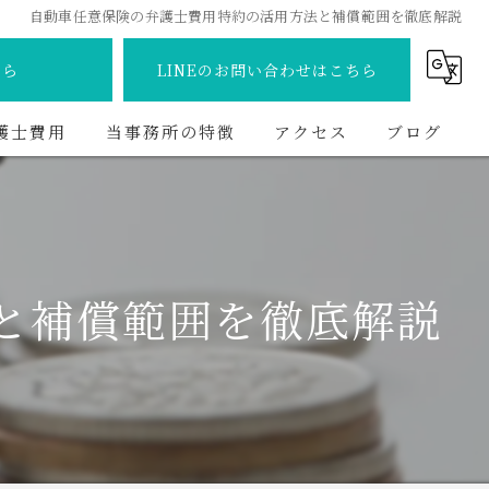
自動車任意保険の弁護士費用特約の活用方法と補償範囲を徹底解説
ちら
LINEのお問い合わせはこちら
護士費用
当事務所の特徴
アクセス
ブログ
離婚
コラム
交通事故
と補償範囲を徹底解説
債務整理
相続
不動産