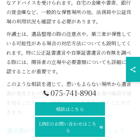
なアドバイスを受けられます。自宅の金庫や書斎、銀行
の貸金庫など、一般的な保管場所の他、法務局や公証役
場の利用状況も確認する必要があります。
弁護士は、遺品整理の際の注意点や、第三者が保管して
いる可能性がある場合の対応方法についても説明してく
れます。特に公正証書遺言や自筆証書遺言の有無を調べ
る際には、関係者の立場や必要書類についても詳細に確
認することが重要です。
このような相談を通じて、思いもよらない場所から遺言
075-741-8904
書が発見された事例や、法的に有効な遺言書の確認手順
を知ることができ、相続トラブルを未然に防ぐことがで
相談はこちら
きます。
LINEのお問い合わせはこち
遺言書が不明な時こそ無料相談を活用しよう
ら