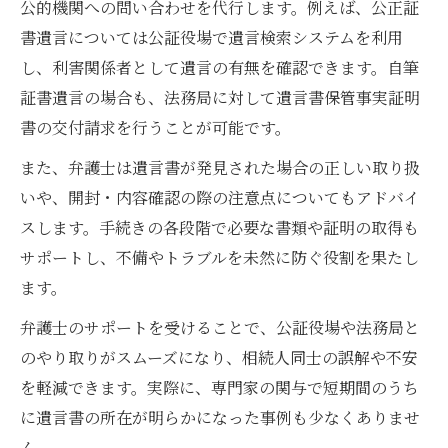
う
公的機関への問い合わせを代行します。例えば、公正証
経験豊富な弁護士による相談の流れを解説
書遺言については公証役場で遺言検索システムを利用
し、利害関係者として遺言の有無を確認できます。自筆
遺言書保管場所が不明な場合の確認方法
証書遺言の場合も、法務局に対して遺言書保管事実証明
弁護士が教える遺言書の保管場所確認手順
書の交付請求を行うことが可能です。
遺言書保管場所を調べるときの弁護士の役
また、弁護士は遺言書が発見された場合の正しい取り扱
割
いや、開封・内容確認の際の注意点についてもアドバイ
法務局を利用した遺言書保管場所の調査法
スします。手続きの各段階で必要な書類や証明の取得も
遺言書の存在証明と弁護士のサポート方法
サポートし、不備やトラブルを未然に防ぐ役割を果たし
弁護士に依頼する場合の確認ポイントを紹
ます。
介
弁護士のサポートを受けることで、公証役場や法務局と
のやり取りがスムーズになり、相続人同士の誤解や不安
を軽減できます。実際に、専門家の関与で短期間のうち
に遺言書の所在が明らかになった事例も少なくありませ
ん。