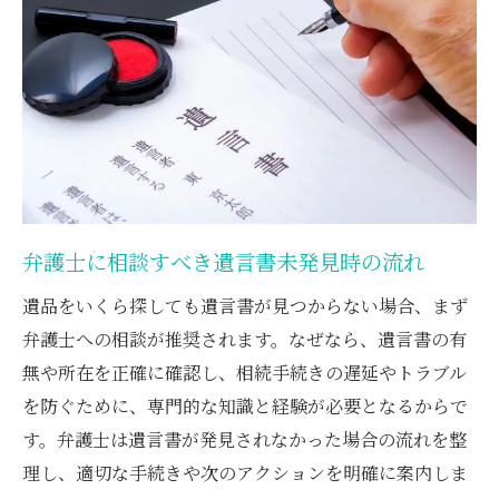
説
弁護士による遺言書調査のポイントと注意
点
弁護士がサポートする戸籍や書類準備の流
れ
遺言書調査で弁護士に依頼するメリットと
は
弁護士に相談すべき遺言書未発見時の流れ
故人の遺言書調査における法務局の活用法
弁護士と法務局を活用した遺言書調査方法
遺品をいくら探しても遺言書が見つからない場合、まず
法務局で自筆証書遺言の保管有無を調べる
弁護士への相談が推奨されます。なぜなら、遺言書の有
方法
無や所在を正確に確認し、相続手続きの遅延やトラブル
を防ぐために、専門的な知識と経験が必要となるからで
弁護士が行う保管証明書の請求手続きとは
す。弁護士は遺言書が発見されなかった場合の流れを整
遺言書の保管場所確認を法務局で行う流れ
理し、適切な手続きや次のアクションを明確に案内しま
弁護士が解説する法務局活用のポイント