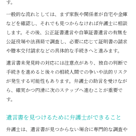
す。
遺言検索システム利用で公正証書遺言を発見へ
一般的な流れとしては、まず家族や関係者が自宅や金庫
弁護士が案内する遺言検索システム活用法
などを確認し、それでも見つからなければ弁護士に相談
公正証書遺言の有無を弁護士と一緒に検索
します。その後、公正証書遺言や自筆証書遺言の有無を
遺言検索システムの申請方法とその手順
公証役場や法務局で調査し、必要に応じて証明書の請求
弁護士と進める公証役場での検索の注意点
や謄本交付請求などの具体的な手続きへと進みます。
遺言検索時に必要な書類の準備とポイント
遺言書未発見時の対応には注意点があり、独自の判断で
困った時に頼れる弁護士の無料相談活用術
手続きを進めると後々の相続人間での争いや法的リスク
弁護士の無料相談で遺言書問題を早期解決
が発生する可能性もあります。弁護士の助言を受けなが
無料相談で分かる遺言書探しの重要ポイン
ら、確実かつ円滑に次のステップへ進むことが重要で
ト
す。
弁護士と遺言書の保管場所について相談す
遺言書を見つけるために弁護士ができること
る
遺言書が不明な時こそ無料相談を活用しよ
弁護士は、遺言書が見つからない場合に専門的な調査や