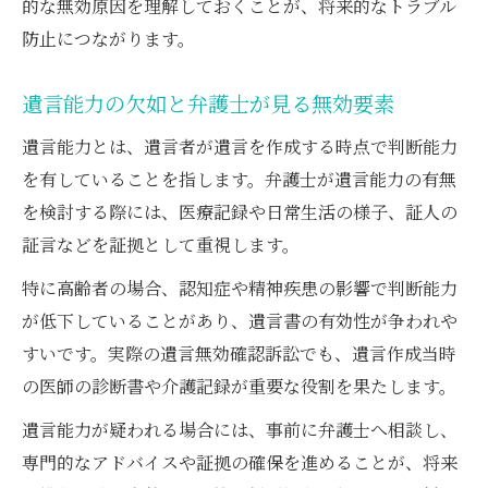
的な無効原因を理解しておくことが、将来的なトラブル
遺言書有効か無効かを判断する視点を解説
防止につながります。
裁判所が注目する遺言能力の医学的証拠
遺言能力の欠如と弁護士が見る無効要素
遺言内容の偏りと裁判所判断を弁護士が分
析
遺言能力とは、遺言者が遺言を作成する時点で判断能力
弁護士が語る判例から見る判断の傾向
を有していることを指します。弁護士が遺言能力の有無
を検討する際には、医療記録や日常生活の様子、証人の
弁護士なら知っておきたい無効事例と立証法
証言などを証拠として重視します。
弁護士が解説する遺言無効事例の特徴
立証が難しいケースを弁護士が分析
特に高齢者の場合、認知症や精神疾患の影響で判断能力
が低下していることがあり、遺言書の有効性が争われや
遺言無効確認訴訟の主な判例を弁護士が紹
すいです。実際の遺言無効確認訴訟でも、遺言作成当時
介
の医師の診断書や介護記録が重要な役割を果たします。
弁護士が実務で遭遇した無効認定事例
遺言能力が疑われる場合には、事前に弁護士へ相談し、
遺言無効の立証方法を弁護士が詳述
専門的なアドバイスや証拠の確保を進めることが、将来
遺言無効主張に必要な証拠の集め方と注意点