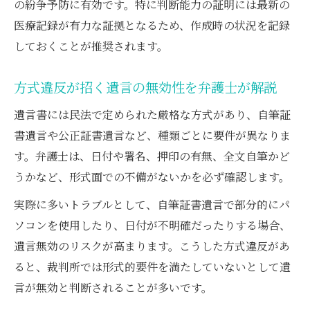
の紛争予防に有効です。特に判断能力の証明には最新の
弁護士が教える遺言無効証拠の種類と収集
医療記録が有力な証拠となるため、作成時の状況を記録
法
しておくことが推奨されます。
医療記録の重要性を弁護士が強調
弁護士が解説する証人選定のポイント
方式違反が招く遺言の無効性を弁護士が解説
遺言無効の証拠集めで弁護士が注意する点
遺言書には民法で定められた厳格な方式があり、自筆証
弁護士が語る証拠不備によるリスク
書遺言や公正証書遺言など、種類ごとに要件が異なりま
す。弁護士は、日付や署名、押印の有無、全文自筆かど
うかなど、形式面での不備がないかを必ず確認します。
実際に多いトラブルとして、自筆証書遺言で部分的にパ
ソコンを使用したり、日付が不明確だったりする場合、
遺言無効のリスクが高まります。こうした方式違反があ
ると、裁判所では形式的要件を満たしていないとして遺
言が無効と判断されることが多いです。