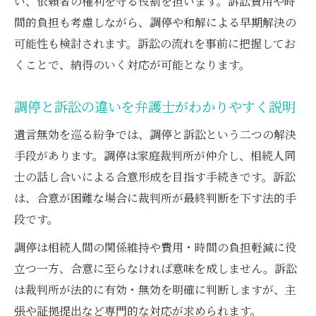
い、依頼者の権利を守る役割を担います。訴訟費用や時
間的負担も考慮しながら、調停や和解による早期解決の
可能性も検討されます。訴訟の流れを事前に把握してお
くことで、納得のいく対応が可能となります。
調停と訴訟の違いを弁護士がわかりやすく説明
遺言無効を巡る紛争では、調停と訴訟という二つの解決
手段があります。調停は家庭裁判所が仲介し、相続人同
士の話し合いによる合意形成を目指す手続きです。訴訟
は、合意が困難な場合に裁判所が最終判断を下す法的手
段です。
調停は相続人間の関係維持や費用・時間の負担軽減に役
立つ一方、合意に至らなければ意味を成しません。訴訟
は裁判所が法的に有効・無効を明確に判断しますが、主
張や証拠提出など専門的な対応が求められます。