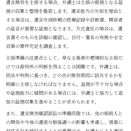
遺言無効を主張する場合、弁護士は主張の根拠となる証
拠の収集と整理を徹底します。遺言能力の欠如を理由と
する場合は、遺言作成時期の医療記録や診断書、関係者
の証言が重要な証拠となります。方式違反の場合は、遺
言書そのものを詳細に確認し、日付・署名の有無や全文
自筆の要件充足を調査します。
主張準備の注意点として、単なる推測や感情的な主張だ
けでは裁判所の判断を得ることは困難です。弁護士は、
民法や判例に基づき、どの点が無効原因に該当するかを
明確に主張しなければなりません。証拠が不十分な場合
や証拠能力に疑問がある場合には、弁護士と協力して追
加の証拠収集を進めることが求められます。
また、遺言無効確認訴訟の準備段階では、他の相続人と
の関係や今後の遺産分割協議への影響も考慮し、慎重に
対応方針を検討することが重要です。弁護士による適切