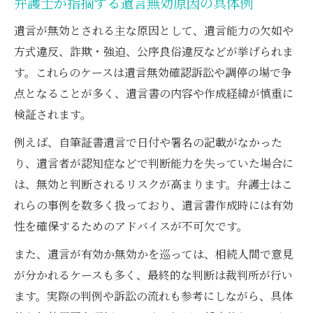
弁護士が指摘する遺言無効原因の具体例
遺言無効確認訴訟の流れを弁護士が解説
遺言が無効とされる主な原因として、遺言能力の欠如や
調停と訴訟の違いを弁護士がわかりやすく
方式違反、詐欺・強迫、公序良俗違反などが挙げられま
説明
す。これらのケースは遺言無効確認訴訟や調停の場で争
弁護士が強調する遺言書無効確認の難しさ
点となることが多く、遺言書の内容や作成経緯が慎重に
確認訴訟に弁護士が必要とされる場面
検証されます。
遺言書に無効原因が疑われる場合の対応策
例えば、自筆証書遺言で日付や署名の記載がなかった
弁護士が教える遺言無効原因の早期発見法
り、遺言者が認知症などで判断能力を失っていた場合に
遺言書に疑問がある場合の弁護士への相談
は、無効と判断されるリスクが高まります。弁護士はこ
方法
れらの事例を数多く扱っており、遺言書作成時には有効
弁護士が解説する無効主張の準備と注意点
性を確保するためのアドバイスが不可欠です。
遺言書無効にしたいとき弁護士が取る手順
また、遺言が有効か無効かを巡っては、相続人間で意見
弁護士が推奨する証拠収集の進め方
が分かれるケースも多く、最終的な判断は裁判所が行い
裁判所が遺言の有効性を判断するポイント
ます。実際の判例や訴訟の流れも参考にしながら、具体
弁護士が示す裁判所が重視する判断基準