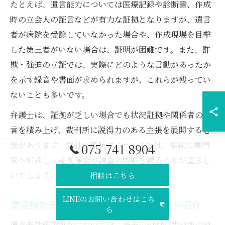
たとえば、遺言能力については医療記録や診断書、作成
時の立会人の証言などが有力な証拠となりますが、遺言
者が病院を受診していなかった場合や、作成現場を目撃
した第三者がいない場合は、証明が困難です。また、詐
欺・強迫の立証では、実際にどのような言動があったか
を示す録音や書面が求められますが、これらが残ってい
ないことも多いです。
弁護士は、証拠が乏しい場合でも状況証拠や関係者の証
言を積み上げ、裁判所に説得力のある主張を展開する必
要があります。立証が難航するケースでは、早期に専門
075-741-8904
家へ相談し、証拠保全や調査の戦略を練ることが望まし
いでしょう。
相談はこちら
LINEのお問い合わせはこち
遺言無効確認訴訟の主な判例を弁護士が紹介
ら
遺言無効確認訴訟においては、過去の判例が裁判所の判