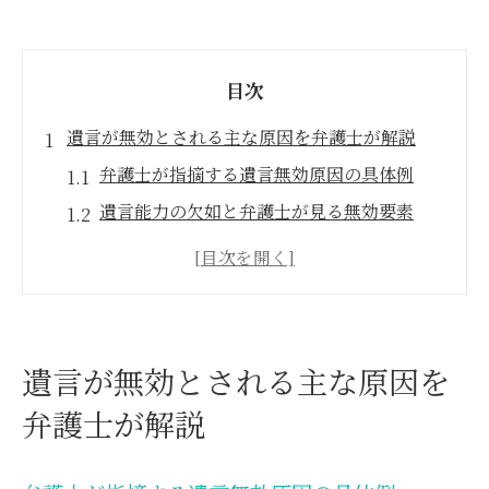
目次
遺言が無効とされる主な原因を弁護士が解説
弁護士が指摘する遺言無効原因の具体例
遺言能力の欠如と弁護士が見る無効要素
方式違反が招く遺言の無効性を弁護士が解
説
詐欺・強迫による遺言無効を弁護士が検証
弁護士が語る公序良俗違反と遺言無効の関
遺言が無効とされる主な原因を
係
弁護士が解説
弁護士の視点から見る遺言無効確認の流れ
弁護士が案内する遺言無効確認の基本手順