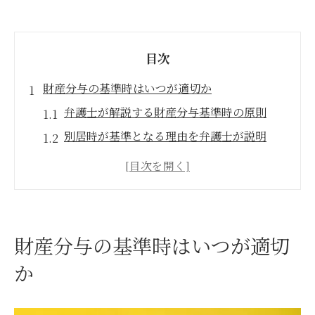
目次
財産分与の基準時はいつが適切か
弁護士が解説する財産分与基準時の原則
別居時が基準となる理由を弁護士が説明
財産分与で基準時が重要なわけを専門解説
判例からみる基準時についての弁護士のア
ドバイス
財産分与の基準時の例外と弁護士活用法
財産分与の基準時はいつが適切
弁護士視点で見る財産評価時の違い
か
弁護士が整理する財産評価時の考え方
評価時が財産分与へ与える影響とは何か