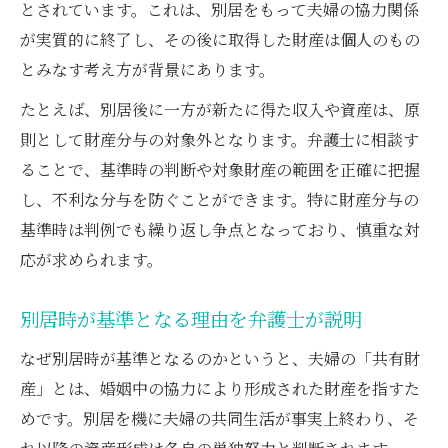
明
とされています。これは、別居をもって夫婦の協力関係
預貯金や保険の評価時と弁護士の対応策
が実質的に終了し、その後に取得した財産は個人のもの
とみなす考え方が背景にあります。
評価時の異なる財産を弁護士が適正分与へ
家庭内別居など例外事情の注意点
たとえば、別居後に一方が新たに得た収入や資産は、原
家庭内別居の財産分与で弁護士が注意する
則として財産分与の対象外となります。弁護士に相談す
点
ることで、基準時の判断や対象財産の範囲を正確に把握
し、不利な分与を防ぐことができます。特に財産分与の
弁護士が解説する基準時の例外とその実態
基準時は判例でも繰り返し争点となっており、慎重な対
同居繰り返しや単身赴任時
応が求められます。
例外的事情が基準時に及ぼす影響と弁護士
弁護士による財産分与例外対応のポイント
別居時が基準となる理由を弁護士が説明
不動産や株式の財産分与ポイント解説
なぜ別居時が基準となるのかというと、夫婦の「共有財
弁護士が解説する不動産分与の評価時基準
産」とは、婚姻中の協力により形成された財産を指すた
株式や変動資産の評価時を弁護士が整理
めです。別居を機に夫婦の共同生活が事実上終わり、そ
財産分与で弁護士が重視する価格変動リス