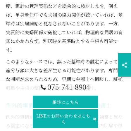
度、家計の管理実態などを総合的に検討します。例え
ば、単身赴任中でも夫婦の協力関係が続いていれば、基
準時は別居開始と見なされないことがあります。一方、
実質的に夫婦関係が破綻していれば、物理的な同居の有
無にかかわらず、別居時を基準時とする主張も可能で
す。
このようなケースでは、誤った基準時の設定によって財
産分与額に大きな差が生じる可能性があります。専門的
な判断が求められるため、早期に弁護士へ相談し、証拠
075-741-8904
収集や主張の整理を進めることが重要です。
相談はこちら
例外的事情が基準時に及ぼす影響と弁護士
LINEのお問い合わせはこち
例外的事情がある場合、財産分与の基準時が通常と異な
ら
る設定になることがあります。例えば、家庭内別居や単