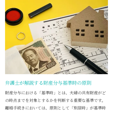
預貯金と不動産の評価時を弁護士が比較
離婚時と別居時の評価時の違いを知る
判例を基に弁護士が基準時を解説
別居時と離婚時の基準はどう決まるか
弁護士が解説する基準時の決定プロセス
別居時と離婚時の違いを弁護士目線で整理
財産分与で基準時が異なるケースの判断
判例を参考にした基準時の考え方
弁護士が伝える基準時設定のリスク回避法
評価時が異なる財産の扱い方とは
弁護士が解説する財産分与基準時の原則
弁護士が解説する評価時が異なる財産の例
財産分与における「基準時」とは、夫婦の共有財産がど
財産分与における評価時のポイント
の時点までを対象とするかを判断する重要な基準です。
不動産と株式の評価時の違いを弁護士が説
離婚手続きにおいては、原則として「別居時」が基準時