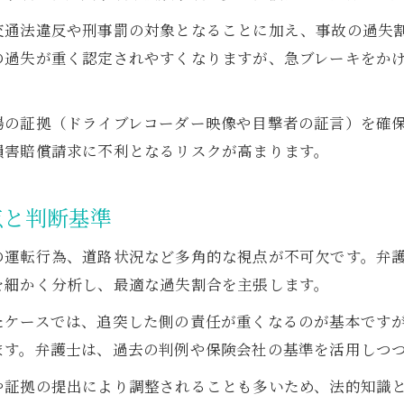
過失割合の判断基準を知って安心事故対応
交通法違反や刑事罰の対象となることに加え、事故の過失
弁護士が解説する過失割合の最新判断基準
の過失が重く認定されやすくなりますが、急ブレーキをか
事故時の過失割合はどのように決まるのか弁護士の
弁護士が語る過失割合10対0の判断ポイント
場の証拠（ドライブレコーダー映像や目撃者の証言）を確
保険会社との交渉時に弁護士が重視する基準
損害賠償請求に不利となるリスクが高まります。
過失割合の調整と弁護士の交渉術を理解しよう
もしあおり運転被害に遭ったら適切な弁護士相談法
点と判断基準
あおり運転被害に強い弁護士の選び方と相談方法
の運転行為、道路状況など多角的な視点が不可欠です。弁
弁護士へ相談するタイミングと事故後の流れ
を細かく分析し、最適な過失割合を主張します。
過失割合に疑問を感じた時の弁護士活用術
たケースでは、追突した側の責任が重くなるのが基本です
弁護士が教えるあおり運転事故直後の注意点
ます。弁護士は、過去の判例や保険会社の基準を活用しつ
相談前に準備すべき証拠や情報を弁護士が解説
や証拠の提出により調整されることも多いため、法的知識
損害賠償請求に強い弁護士が教える事故後の対応策