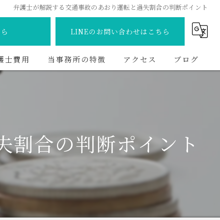
弁護士が解説する交通事故のあおり運転と過失割合の判断ポイント
ちら
LINEのお問い合わせはこちら
護士費用
当事務所の特徴
アクセス
ブログ
離婚
コラム
交通事故
失割合の判断ポイント
債務整理
相続
不動産