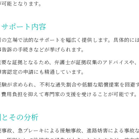
が可能となります。
弁護士が伝える事故後にすべき損害賠償の基礎対応
過失割合を踏まえた弁護士の損害賠償請求アドバイ
るサポート内容
弁護士に依頼することで得られる事故後の安心感
者の立場で法的なサポートを幅広く提供します。具体的に
損害賠償請求時に弁護士が確認する重要ポイント
事告訴の手続きなどが挙げられます。
弁護士が語る過失割合と賠償額の関係性
重要な証拠となるため、弁護士が証拠収集のアドバイスや
弁護士特約の活用で交渉が有利になるケース
障害認定の申請にも精通しています。
弁護士特約の仕組みとあおり運転事故での有用性
経験が求められ、不利な過失割合や低額な賠償提案を回避
過失割合10の場合でも使える弁護士特約の実際
、費用負担を抑えて専門家の支援を受けることが可能です
弁護士特約を利用した損害賠償請求のメリット
弁護士特約で交渉が有利になる理由と注意点
例とその分析
あおり運転事故で弁護士特約を活用する方法
突事故、急ブレーキによる接触事故、進路妨害による事故