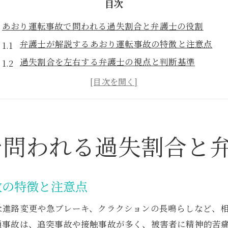
目次
あおり運転事故で問われる過失割合と弁護士の役割
弁護士が解説するあおり運転事故の特徴と注意点
過失割合を左右する弁護士の視点と判断基準
あおり運転事故で弁護士ができるサポート内容
弁護士が見る過失割合の典型事例とその分析
弁護士相談があおり運転事故で重要な理由
急ブレーキ対あおり運転の責任を弁護士が徹底解説
で問われる過失割合と
弁護士が語る急ブレーキとあおり運転の責任構造
煽り運転と急ブレーキのどちらが悪いのか弁護士の
故の特徴と注意点
弁護士が整理する責任の所在と過失割合の違い
急ブレーキがあった場合の過失判断を弁護士が解説
な進路変更や急ブレーキ、クラクションの長鳴らしなど、
弁護士が教える煽り運転事故の証拠収集ポイント
通事故は、追突事故や接触事故が多く、被害者に精神的苦