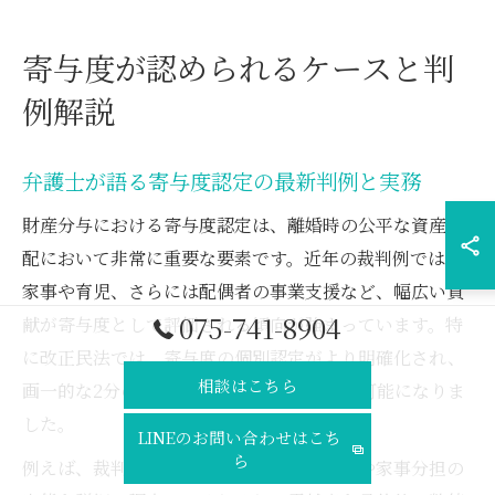
寄与度が認められるケースと判
例解説
弁護士が語る寄与度認定の最新判例と実務
財産分与における寄与度認定は、離婚時の公平な資産分
配において非常に重要な要素です。近年の裁判例では、
家事や育児、さらには配偶者の事業支援など、幅広い貢
075-741-8904
献が寄与度として評価される傾向が強まっています。特
に改正民法では、寄与度の個別認定がより明確化され、
相談はこちら
画一的な2分の1ルールからの柔軟な修正が可能になりま
した。
LINEのお問い合わせはこち
ら
例えば、裁判所は共働き夫婦の場合に収入や家事分担の