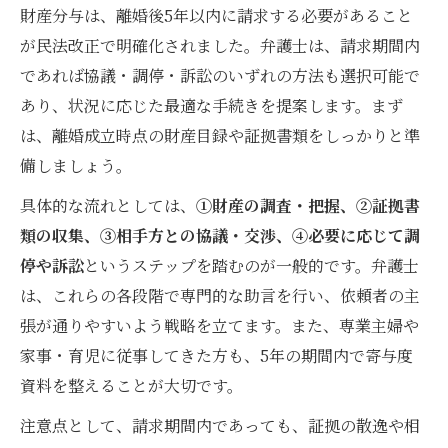
財産分与は、離婚後5年以内に請求する必要があること
が民法改正で明確化されました。弁護士は、請求期間内
であれば協議・調停・訴訟のいずれの方法も選択可能で
あり、状況に応じた最適な手続きを提案します。まず
は、離婚成立時点の財産目録や証拠書類をしっかりと準
備しましょう。
具体的な流れとしては、
①財産の調査・把握、②証拠書
類の収集、③相手方との協議・交渉、④必要に応じて調
停や訴訟
というステップを踏むのが一般的です。弁護士
は、これらの各段階で専門的な助言を行い、依頼者の主
張が通りやすいよう戦略を立てます。また、専業主婦や
家事・育児に従事してきた方も、5年の期間内で寄与度
資料を整えることが大切です。
注意点として、請求期間内であっても、証拠の散逸や相