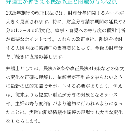
弁護士が押さえる民法改正と財産分与の要点
弁護士が紐解く財産分与請求期間5年延長
2026年施行の改正民法では、財産分与に関するルールが
弁護士が教える財産分与5年延長の活用ポイ
大きく見直されます。特に、財産分与請求期間の延長や2
ント
分の1ルールの明文化、家事・育児への寄与度の個別判断
民法768条2項改正と弁護士の実務的アドバ
が重要なポイントです。これらの改正点は、離婚を検討
イス
する夫婦や既に協議中の当事者にとって、今後の財産分
与手続きに直接影響します。
離婚後の請求期間延長と弁護士活用法
弁護士視点でみる財産分与5年請求の注意点
弁護士としては、民法768条や改正民法819条などの条文
財産分与の5年以内請求を弁護士が徹底解説
の変化を正確に理解し、依頼者が不利益を被らないよう
に最新の法的知識でサポートする必要があります。例え
公平な分与を目指す際の弁護士活用術
ば、従来よりも幅広い財産が分与の対象となるケース
弁護士が導く公平な財産分与のための実務
や、主婦の寄与度評価がより適切に行われるようになっ
戦略
たことは、実際の離婚協議や調停の現場でも大きな変化
財産分与で弁護士が果たす交渉・調停の役
をもたらします。
割