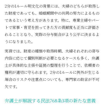
項
2分の1ルール明文化の背景には、夫婦のどちらが取得し
寄与度が認められるケースと判例解説
た財産であっても、婚姻期間中の共同の努力によるもの
弁護士が語る寄与度認定の最新判例と実務
であるという考え方があります。特に、専業主婦やパー
トで家事・育児を担ってきた方の貢献度も正当に評価さ
民法改正で寄与度が評価される実例を弁護
れることとなり、実際の分与割合がより公平に決まるよ
士が紹介
うになりました。
弁護士が解説する専業主婦の寄与度認定ポ
イント
実務では、財産の種類や取得時期、夫婦それぞれの寄与
寄与度による分与割合修正を弁護士がサポ
内容に応じて個別判断が必要となるケースも多く、弁護
ート
士が具体的な主張や証拠の整理を行うことで、依頼者の
権利が適切に守られます。2分の1ルールに例外が生じる
弁護士が解説する特殊技能による寄与の認
場合のリスクや注意点についても、専門家の助言が不可
定法
欠です。
財産分与はいつまで請求できるのか
弁護士が説明する財産分与請求期間の新ル
弁護士が解説する民法768条3項の新たな意義
ール