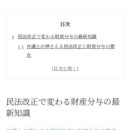
目次
民法改正で変わる財産分与の最新知識
弁護士が押さえる民法改正と財産分与の要
点
財産分与の2分の1ルール改正の背景と弁護
士視点
弁護士が解説する民法768条3項の新たな意
義
民法改正で変わる財産分与の最
財産分与5年請求期間延長の実務対応と弁護
新知識
士の役割
弁護士が語る改正民法819条と財産分与の影
響