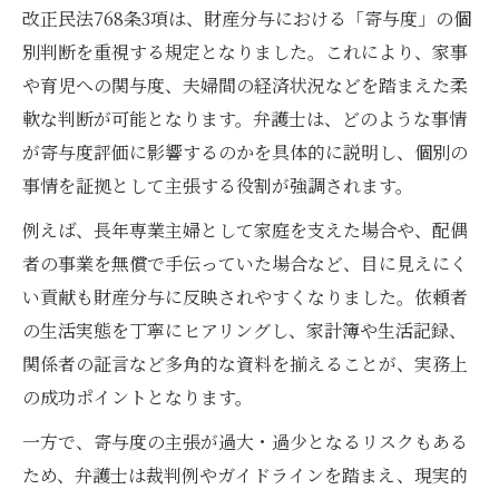
改正民法768条3項は、財産分与における「寄与度」の個
民法768条2項改正で弁護士が伝える期間延
別判断を重視する規定となりました。これにより、家事
長の意義
や育児への関与度、夫婦間の経済状況などを踏まえた柔
弁護士が解説する請求期限と実務上の注意
軟な判断が可能となります。弁護士は、どのような事情
点
が寄与度評価に影響するのかを具体的に説明し、個別の
弁護士と考える財産分与請求の最適なタイ
事情を証拠として主張する役割が強調されます。
ミング
例えば、長年専業主婦として家庭を支えた場合や、配偶
弁護士による請求期間経過後のリスク管理
者の事業を無償で手伝っていた場合など、目に見えにく
い貢献も財産分与に反映されやすくなりました。依頼者
の生活実態を丁寧にヒアリングし、家計簿や生活記録、
関係者の証言など多角的な資料を揃えることが、実務上
の成功ポイントとなります。
一方で、寄与度の主張が過大・過少となるリスクもある
ため、弁護士は裁判例やガイドラインを踏まえ、現実的