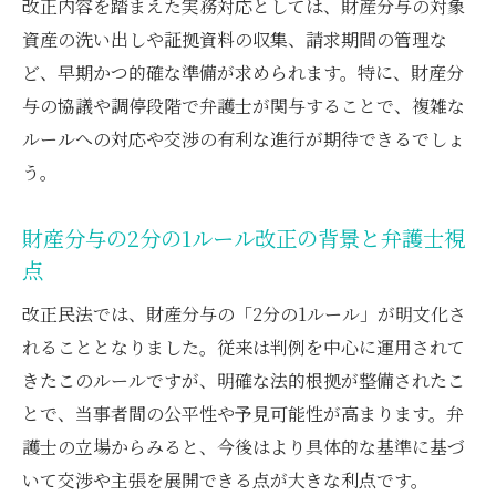
改正内容を踏まえた実務対応としては、財産分与の対象
弁護士が強調する民法768条改正の考慮事項
資産の洗い出しや証拠資料の収集、請求期間の管理な
弁護士による財産分与額シミュレーション
ど、早期かつ的確な準備が求められます。特に、財産分
の方法
与の協議や調停段階で弁護士が関与することで、複雑な
公平な分与実現に不可欠な弁護士のアドバ
ルールへの対応や交渉の有利な進行が期待できるでしょ
イス
う。
2分の1ルール明文化の実際と注意点
弁護士が解説する2分の1ルール明文化の要
財産分与の2分の1ルール改正の背景と弁護士視
点
点
改正民法768条3項に基づく弁護士の分与ア
改正民法では、財産分与の「2分の1ルール」が明文化さ
ドバイス
れることとなりました。従来は判例を中心に運用されて
2分の1ルール判例と弁護士の役割の変化
きたこのルールですが、明確な法的根拠が整備されたこ
弁護士視点で考える2分の1ルールのメリッ
とで、当事者間の公平性や予見可能性が高まります。弁
トと課題
護士の立場からみると、今後はより具体的な基準に基づ
弁護士が語る2分の1ルール適用時の注意事
いて交渉や主張を展開できる点が大きな利点です。