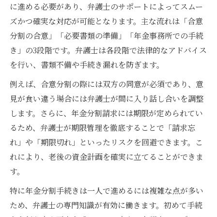
する
に進める必要があり、弁護士のサポートによってスムー
ズかつ確実な対応が可能となります。主な流れは「合意
年金分割請求の時効と弁護士による注意点
分割の合意」「必要書類の準備」「年金事務所での手続
弁護士が教える請求期限延長の最新情報
き」の3段階です。弁護士は各段階で法律的なアドバイス
期限切れを防ぐ弁護士相談のタイミングと
を行い、書類不備や手続き漏れを防ぎます。
は
例えば、合意分割の際には双方の同意が必須であり、意
弁護士が解説する年金分割での重要な注意点
見が食い違う場合には弁護士が間に入り話し合いを調整
弁護士が指摘する年金分割手続きの落とし
します。さらに、年金分割請求には期限が定められてい
穴
るため、弁護士が期限管理を徹底することで「請求忘
離婚時年金分割での必要書類と弁護士の助
れ」や「期限切れ」といったリスクを回避できます。こ
言
れにより、老後の資金計画を確実に立てることができま
年金分割割合の決め方と弁護士の役割
す。
弁護士目線で見る合意分割と3号分割の違い
特に年金分割手続きは一人で進めるには複雑な点が多い
弁護士が解説する調停時の注意ポイント
ため、弁護士の専門知識が有効に働きます。初めて手続
離婚時に年金分割を忘れた場合の対処法を知る