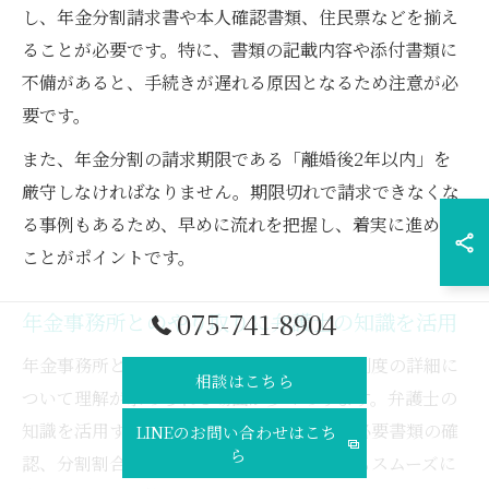
し、年金分割請求書や本人確認書類、住民票などを揃え
ることが必要です。特に、書類の記載内容や添付書類に
不備があると、手続きが遅れる原因となるため注意が必
要です。
また、年金分割の請求期限である「離婚後2年以内」を
厳守しなければなりません。期限切れで請求できなくな
る事例もあるため、早めに流れを把握し、着実に進める
ことがポイントです。
075-741-8904
年金事務所とのやり取りに弁護士の知識を活用
年金事務所とのやり取りでは、専門用語や制度の詳細に
相談はこちら
ついて理解が求められる場面が多々あります。弁護士の
知識を活用することで、書類の記載方法や必要書類の確
LINEのお問い合わせはこち
ら
認、分割割合の算出方法など、複雑な部分もスムーズに