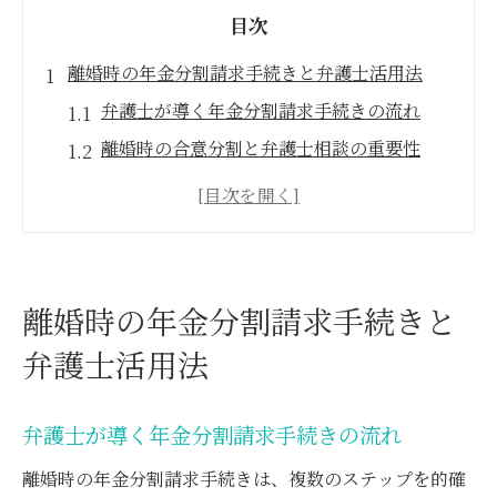
目次
離婚時の年金分割請求手続きと弁護士活用法
弁護士が導く年金分割請求手続きの流れ
離婚時の合意分割と弁護士相談の重要性
年金分割手続きで弁護士が果たす役割とは
弁護士による年金分割必要書類の準備サポ
ート
年金事務所への手続きも弁護士が安心サポ
離婚時の年金分割請求手続きと
ート
弁護士活用法
年金分割請求の期限を逃さないために
弁護士が押さえる年金分割請求の期限ポイ
弁護士が導く年金分割請求手続きの流れ
ント
離婚後の年金分割手続き期限を正確に把握
離婚時の年金分割請求手続きは、複数のステップを的確