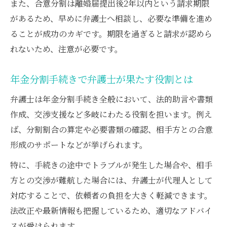
また、合意分割は離婚届提出後2年以内という請求期限
活用
があるため、早めに弁護士へ相談し、必要な準備を進め
年金分割手続きを一人で行うときのポイン
ることが成功のカギです。期限を過ぎると請求が認めら
ト解説
れないため、注意が必要です。
年金分割手続きの書類準備を弁護士がアド
年金分割手続きで弁護士が果たす役割とは
バイス
年金分割しなかったときの影響とリスク解説
弁護士は年金分割手続き全般において、法的助言や書類
作成、交渉支援など多岐にわたる役割を担います。例え
弁護士が語る年金分割しない際の老後リス
ば、分割割合の算定や必要書類の確認、相手方との合意
ク
形成のサポートなどが挙げられます。
離婚後に年金分割を選ばなかった場合の影
響
特に、手続きの途中でトラブルが発生した場合や、相手
弁護士視点で見る年金分割未請求のデメリ
方との交渉が難航した場合には、弁護士が代理人として
ット
対応することで、依頼者の負担を大きく軽減できます。
法改正や最新情報も把握しているため、適切なアドバイ
年金分割をしなかった場合の生活設計の注
スが受けられます。
意点