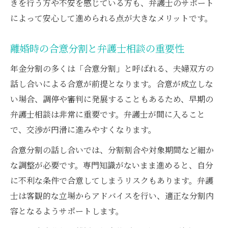
きを行う方や不安を感じている方も、弁護士のサポート
年金分割手続きを忘れた時の弁護士対応策
によって安心して進められる点が大きなメリットです。
弁護士が助言する年金分割しなかった場合
の影響
離婚時の合意分割と弁護士相談の重要性
離婚後に気付いた年金分割請求の進め方と
年金分割の多くは「合意分割」と呼ばれる、夫婦双方の
弁護士
話し合いによる合意が前提となります。合意が成立しな
年金分割の期限切れ時に弁護士ができるこ
い場合、調停や審判に発展することもあるため、早期の
と
弁護士相談は非常に重要です。弁護士が間に入ること
弁護士と相談しながら過去の離婚でも年金
で、交渉が円滑に進みやすくなります。
分割を検討
合意分割の話し合いでは、分割割合や対象期間など細か
手続き一人で進める際の年金分割ポイント
な調整が必要です。専門知識がないまま進めると、自分
弁護士無しで年金分割手続きする際の注意
に不利な条件で合意してしまうリスクもあります。弁護
点
士は客観的な立場からアドバイスを行い、適正な分割内
一人で進める年金分割手続きの流れと要点
容となるようサポートします。
年金事務所とのやり取りに弁護士の知識を