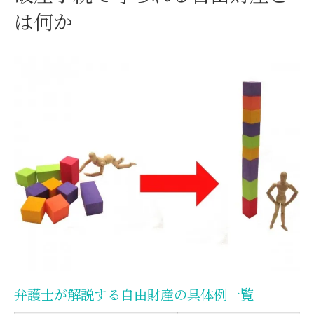
自由財産拡張の申立て要件比較表
は何か
拡張申立てが認められる事情とは
弁護士が見る裁判所ごとの運用基準
自由財産拡張と99万円以上の可能性
特殊な事情による拡張認定事例
自己破産時に残せる財産の範囲を解説
自己破産で残せる自由財産早見表
99万円以下現金の扱いと根拠
預金・現金の自由財産該当例
生活に欠かせない動産の具体例
自由財産の範囲拡大のポイント
新得財産や99万円以下現金の扱い方
新得財産と現金の自由財産扱い比較
弁護士が解説する自由財産の具体例一覧
破産手続開始後に取得した財産の位置づけ