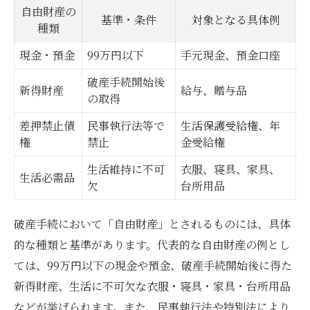
自由財産の
基準・条件
対象となる具体例
99万円以下現金の自由財産該当条件
種類
弁護士が伝える現金管理のコツ
現金・預金
99万円以下
手元現金、預金口座
新得財産の範囲と注意点を解説
破産手続開始後
新得財産
給与、贈与品
差押禁止債権が持つ保護のポイント
の取得
差押禁止債権の種類と保護内容一覧
差押禁止債
民事執行法等で
生活保護受給権、年
手取り額4分の3と33万円の比較解説
権
禁止
金受給権
年金や退職金受給権の扱いを知る
生活維持に不可
衣服、寝具、家具、
生活必需品
欠
台所用品
扶養請求権と自由財産の関連性
特別法上の差押禁止債権の特徴
破産手続において「自由財産」とされるものには、具体
生活を守る自由財産の拡張申立て方法
的な種類と基準があります。代表的な自由財産の例とし
自由財産拡張申立書の記載例と注意点
ては、99万円以下の現金や預金、破産手続開始後に得た
拡張申立ての流れと必要書類
新得財産、生活に不可欠な衣服・寝具・家具・台所用品
申立期限内に行うためのポイント
などが挙げられます。また、民事執行法や特別法により