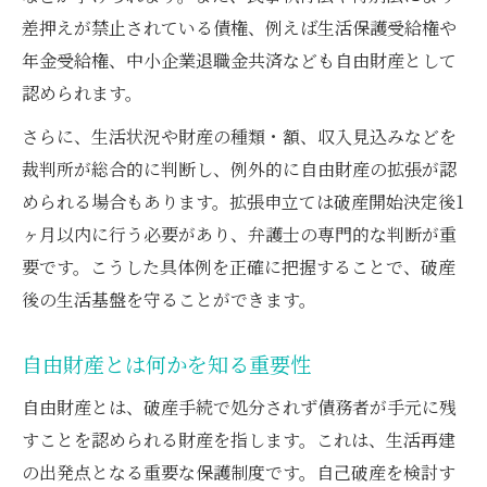
差押えが禁止されている債権、例えば生活保護受給権や
拡張申立て後の裁判所判断の基準
年金受給権、中小企業退職金共済なども自由財産として
弁護士が教える申立て成功のコツ
認められます。
さらに、生活状況や財産の種類・額、収入見込みなどを
裁判所が総合的に判断し、例外的に自由財産の拡張が認
められる場合もあります。拡張申立ては破産開始決定後1
ヶ月以内に行う必要があり、弁護士の専門的な判断が重
要です。こうした具体例を正確に把握することで、破産
後の生活基盤を守ることができます。
自由財産とは何かを知る重要性
自由財産とは、破産手続で処分されず債務者が手元に残
すことを認められる財産を指します。これは、生活再建
の出発点となる重要な保護制度です。自己破産を検討す