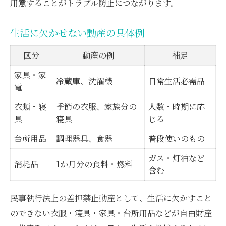
用意することがトラブル防止につながります。
生活に欠かせない動産の具体例
区分
動産の例
補足
家具・家
冷蔵庫、洗濯機
日常生活必需品
電
衣類・寝
季節の衣服、家族分の
人数・時期に応
具
寝具
じる
台所用品
調理器具、食器
普段使いのもの
ガス・灯油など
消耗品
1か月分の食料・燃料
含む
民事執行法上の差押禁止動産として、生活に欠かすこと
のできない衣服・寝具・家具・台所用品などが自由財産