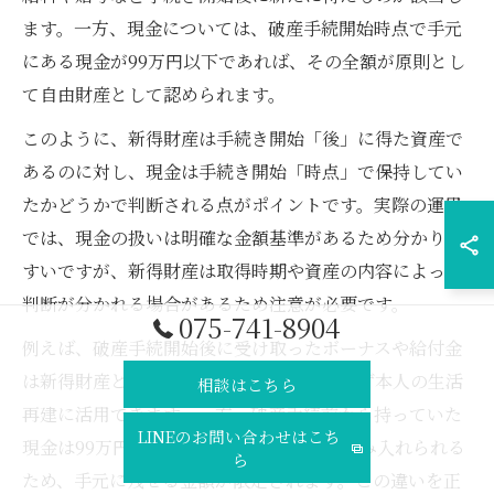
ます。一方、現金については、破産手続開始時点で手元
にある現金が99万円以下であれば、その全額が原則とし
て自由財産として認められます。
このように、新得財産は手続き開始「後」に得た資産で
あるのに対し、現金は手続き開始「時点」で保持してい
たかどうかで判断される点がポイントです。実際の運用
では、現金の扱いは明確な金額基準があるため分かりや
すいですが、新得財産は取得時期や資産の内容によって
判断が分かれる場合があるため注意が必要です。
075-741-8904
例えば、破産手続開始後に受け取ったボーナスや給付金
は新得財産となり、破産財団に組み込まれず本人の生活
相談はこちら
再建に活用できます。一方、破産手続前から持っていた
LINEのお問い合わせはこち
現金は99万円を超える部分が破産財団に組み入れられる
ら
ため、手元に残せる金額が限定されます。この違いを正