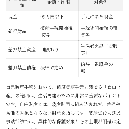
金額・制限
対象例
類
現金
99万円以下
手元にある現金
破産手続開始後
手続き開始後の給
新得財産
取得
与等
生活必需品（衣服
差押禁止動産
制限あり
等）
給与・退職金の一
差押禁止債権
法律で定め
部
自己破産手続において、債務者が手元に残せる「自由財
産」の範囲は、生活再建のために非常に重要なポイント
です。自由財産とは、破産財団に組み込まれず、差押や
換価の対象とならない財産を指します。破産法および民
事執行法では、具体的な保護対象とその上限が明確に定