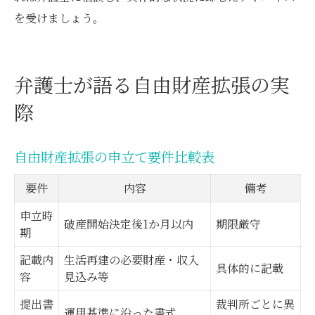
を受けましょう。
弁護士が語る自由財産拡張の実
際
自由財産拡張の申立て要件比較表
要件
内容
備考
申立時
破産開始決定後1か月以内
期限厳守
期
記載内
生活再建の必要財産・収入
具体的に記載
容
見込み等
提出書
裁判所ごとに異
運用基準に沿った書式