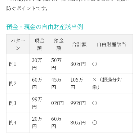
防ぐポイントです。
預金・現金の自由財産該当例
パター
現金
預金
合計額
自由財産該当
ン
額
額
30万
50万
例1
80万円
〇
円
円
60万
45万
105万
×（超過分対
例2
円
円
円
象）
99万
例3
0万円
99万円
〇
円
20万
60万
例4
80万円
〇
円
円