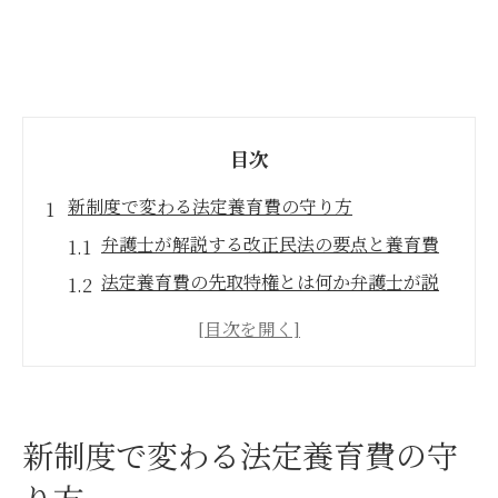
目次
新制度で変わる法定養育費の守り方
弁護士が解説する改正民法の要点と養育費
法定養育費の先取特権とは何か弁護士が説
明
弁護士視点でみる養育費確保の新たな制度
法定養育費の施行前と施行後の違いを弁護
士が整理
新制度で変わる法定養育費の守
弁護士が語る離婚後の養育費請求の変化
り方