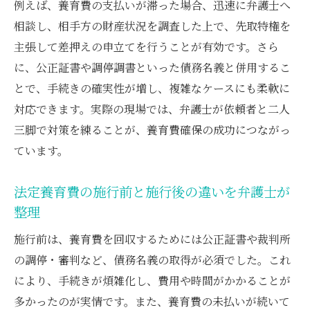
例えば、養育費の支払いが滞った場合、迅速に弁護士へ
説
相談し、相手方の財産状況を調査した上で、先取特権を
弁護士が示す情報収集と差押えの流れ
主張して差押えの申立てを行うことが有効です。さら
に、公正証書や調停調書といった債務名義と併用するこ
とで、手続きの確実性が増し、複雑なケースにも柔軟に
対応できます。実際の現場では、弁護士が依頼者と二人
三脚で対策を練ることが、養育費確保の成功につながっ
ています。
法定養育費の施行前と施行後の違いを弁護士が
整理
施行前は、養育費を回収するためには公正証書や裁判所
の調停・審判など、債務名義の取得が必須でした。これ
により、手続きが煩雑化し、費用や時間がかかることが
多かったのが実情です。また、養育費の未払いが続いて