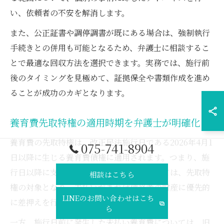
い、依頼者の不安を解消します。
また、公正証書や調停調書が既にある場合は、強制執行
手続きとの併用も可能となるため、弁護士に相談するこ
とで最適な回収方法を選択できます。実務では、施行前
後のタイミングを見極めて、証拠保全や書類作成を進め
ることが成功のカギとなります。
養育費先取特権の適用時期を弁護士が明確化
養育費の先取特権は、改正民法施行日である2026年4月1
075-741-8904
日以降に生じる養育費債権に適用されます。つまり、施
行日以降に支払いが到来する養育費については、先取特
相談はこちら
権の対象となり、未払いがあれば債務者の財産に優先的
LINEのお問い合わせはこち
に差押えを行うことが可能です。
ら
一方、施行日前に発生した未払い養育費については、旧