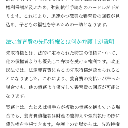
養育費回収を確実にする弁護士の実践ポイ
権利保護が及ぶため、強制執行手続きのハードルが下が
ント
ります。これにより、迅速かつ確実な養育費の回収が見
改正民法施行後の弁護士による強制執行の
込め、子どもの福祉を守るための一助となります。
手順
女性の安心を支える養育費先取特権の実際
法定養育費の先取特権とは何か弁護士が説明
弁護士が語る女性のための養育費先取特権
先取特権とは、法的に定められた特定の債権について、
活用法
他の債権者よりも優先して弁済を受ける権利です。改正
先取特権で子どもの生活を守る弁護士の提
民法では、法定養育費にもこの先取特権が認められるこ
案
とになりました。これにより、養育費の支払いが滞った
弁護士による安心できる養育費確保の実例
場合でも、他の債務より優先して養育費の回収が可能と
なります。
女性目線の弁護士選びと先取特権の重要性
改正民法で叶う女性の安心と弁護士の支援
実務上は、たとえば相手方が複数の債務を抱えている場
合でも、養育費債権者は財産の差押えや強制執行の際に
養育費先取特権はいつから活用可能か徹底解説
優先権を主張できます。弁護士の立場からは、先取特権
弁護士が解説する養育費先取特権の開始時