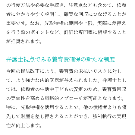
の行使方法や必要な手続き、注意点なども含めて、依頼
期
者に分かりやすく説明し、確実な回収につなげることが
施行前離婚でも弁護士が活用をサポート
重要です。なお、先取特権の範囲や上限、実際に差押え
養育費先取特権の適用時期を弁護士が明確
を行う際のポイントなど、詳細は専門家に相談すること
化
が推奨されます。
弁護士が伝える施行日と養育費請求のポイ
ント
弁護士視点でみる養育費確保の新たな制度
法定養育費の施行時期を弁護士が詳しく解
今回の民法改正により、養育費の未払いリスクに対し
説
て、より強力な法的武器が与えられました。弁護士とし
強制執行を見据えた弁護士の戦略的対応術
ては、依頼者の生活や子どもの安定のため、養育費回収
弁護士が伝授する強制執行の実践テクニッ
の実効性を高める戦略的アプローチが可能となります。
ク
特に、先取特権を活用することで、他の債権者よりも優
先取特権を活かした強制執行の弁護士戦略
先して財産を差し押さえることができ、強制執行の実現
弁護士が語る財産特定と迅速回収のコツ
性が向上します。
改正民法対応の強制執行書類を弁護士が解