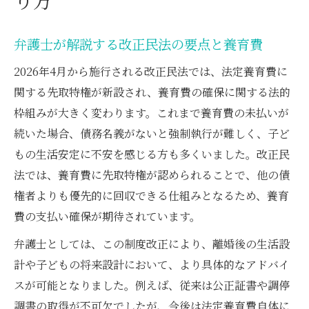
弁護士が解説する先取特権の実務活用
弁護士が教える先取特権の実際の活用事例
弁護士が解説する改正民法の要点と養育費
養育費先取特権と強制執行の実務を弁護士
が解説
2026年4月から施行される改正民法では、法定養育費に
関する先取特権が新設され、養育費の確保に関する法的
先取特権で養育費回収を強化する弁護士の
枠組みが大きく変わります。これまで養育費の未払いが
手法
続いた場合、債務名義がないと強制執行が難しく、子ど
弁護士が語る先取特権と養育費の回収戦略
もの生活安定に不安を感じる方も多くいました。改正民
改正民法での先取特権活用を弁護士が提案
法では、養育費に先取特権が認められることで、他の債
改正民法下で養育費回収を確実にする方法
権者よりも優先的に回収できる仕組みとなるため、養育
弁護士が示す改正民法での養育費回収戦略
費の支払い確保が期待されています。
先取特権を駆使した弁護士による回収の流
弁護士としては、この制度改正により、離婚後の生活設
れ
計や子どもの将来設計において、より具体的なアドバイ
弁護士が教える未払い対策と先取特権の活
スが可能となりました。例えば、従来は公正証書や調停
用
調書の取得が不可欠でしたが、今後は法定養育費自体に