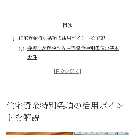
目次
住宅資金特別条項の活用ポイントを解説
弁護士が解説する住宅資金特別条項の基本
要件
個人再生で家を残すための住特条項の活用
法
リフォームローンと住宅ローンの違いと弁
護士の視点
住宅資金特別条項の活用ポイン
住宅ローン以外の抵当権と個人再生の関係
トを解説
住特条項付き個人再生で知っておきたい注
意点