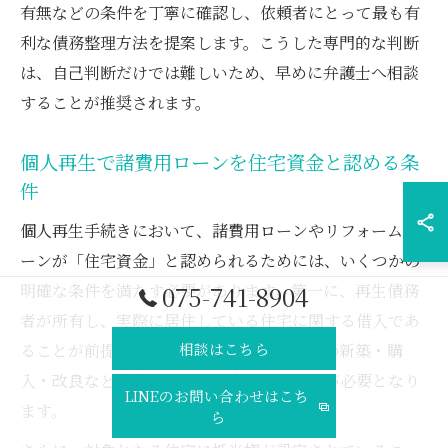
有無などの条件を丁寧に確認し、依頼者にとって最も有
利な債務整理方法を提案します。こうした専門的な判断
は、自己判断だけでは難しいため、早めに弁護士へ相談
することが推奨されます。
個人再生で諸費用ローンを住宅資金と認める条
件
個人再生手続きにおいて、諸費用ローンやリフォームロ
ーンが「住宅資金」と認められるためには、いくつかの
075-741-8904
明確な条件を満たす必要があります。第一に、再生債務
者が所有し、実際に居住している住宅に関する借入であ
相談はこちら
ることが前提です。次に、その借入が住宅の新築・購
入・改良など住宅のための資金であることが必要となり
LINEのお問い合わせはこち
ます。
ら