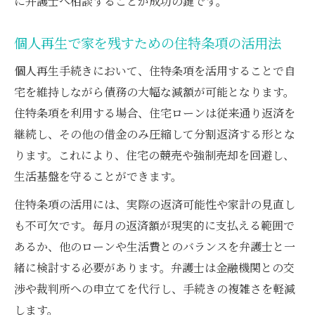
に弁護士へ相談することが成功の鍵です。
準
弁護士の視点で見る住宅ローン特則の適用
個人再生で家を残すための住特条項の活用法
例
個人再生手続きにおいて、住特条項を活用することで自
諸費用ローン扱いの違いと弁護士の視点
宅を維持しながら債務の大幅な減額が可能となります。
弁護士が語る諸費用ローンの個人再生時の
住特条項を利用する場合、住宅ローンは従来通り返済を
扱い
継続し、その他の借金のみ圧縮して分割返済する形とな
個人再生で諸費用ローンを住宅資金と認め
ります。これにより、住宅の競売や強制売却を回避し、
る条件
生活基盤を守ることができます。
諸費用ローンが住特条項対象となるケース
住特条項の活用には、実際の返済可能性や家計の見直し
と注意点
も不可欠です。毎月の返済額が現実的に支払える範囲で
住宅ローン以外の諸費用ローン対処法と弁
あるか、他のローンや生活費とのバランスを弁護士と一
護士の提案
緒に検討する必要があります。弁護士は金融機関との交
弁護士に相談して諸費用ローンの資金使途
渉や裁判所への申立てを代行し、手続きの複雑さを軽減
証明を準備
します。