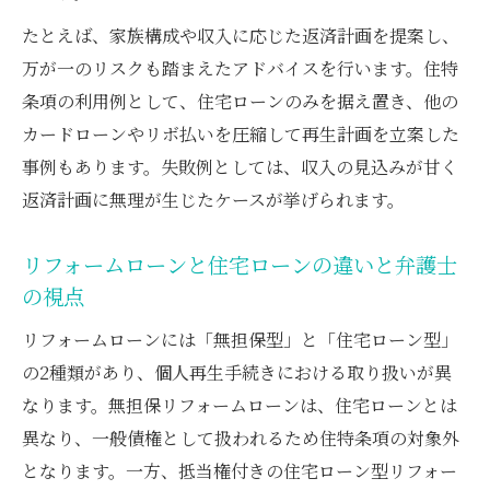
家を残すために知るべき抵当権の条件とは
たとえば、家族構成や収入に応じた返済計画を提案し、
弁護士が解説する家を残すための抵当権の
万が一のリスクも踏まえたアドバイスを行います。住特
条件
条項の利用例として、住宅ローンのみを据え置き、他の
個人再生で住宅ローン以外の抵当権対処法
カードローンやリボ払いを圧縮して再生計画を立案した
住特条項で認められる抵当権の実務的要件
事例もあります。失敗例としては、収入の見込みが甘く
家を守るために知っておきたい抵当権の注
返済計画に無理が生じたケースが挙げられます。
意点
リフォームローンと住宅ローンの違いと弁護士
弁護士と確認したい再生債務者の住宅所有
の視点
条件
リフォームローンには「無担保型」と「住宅ローン型」
の2種類があり、個人再生手続きにおける取り扱いが異
なります。無担保リフォームローンは、住宅ローンとは
異なり、一般債権として扱われるため住特条項の対象外
となります。一方、抵当権付きの住宅ローン型リフォー