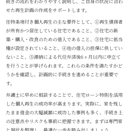
続きの流れをわかりやすく説明し、ご自身の状況に合わ
せた再生計画の作成をサポートします。
住特条項付き個人再生の主な要件として、①再生債務者
が所有かつ居住している住宅であること、②住宅の新
築・購入・改良のための借入であること、③住宅に抵当
権が設定されていること、④他の借入の担保に供してい
ないこと、⑤滞納による代位弁済後6ヶ月以内に申立て
を行うことが挙げられます。これらの条件を満たすかど
うかを確認し、計画的に手続きを進めることが重要で
す。
弁護士に早めに相談することで、住宅ローン特則を活用
した個人再生の成功率が高まります。実際に、家を残し
たまま借金の大幅減額に成功した事例も多く、手続き上
の注意点やリスクも事前に把握できます。まずは専門家
と現状を整理し、最適な一歩を踏み出しましょう。