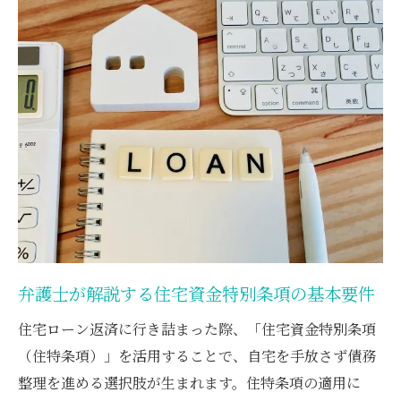
弁護士が語る個人再生で家を守る方法
弁護士が伝える個人再生で家を守るための
第一歩
個人再生における住宅ローン特則の具体的
な活用例
抵当権がある家の個人再生で注意すべき点
を弁護士が解説
弁護士と考える住宅ローン以外の借入対策
個人再生で諸費用ローンはどう扱われるか
リフォームローンと個人再生の注意事項
弁護士が解説する住宅資金特別条項の基本要件
弁護士が解説するリフォームローンと個人
再生の関係
住宅ローン返済に行き詰まった際、「住宅資金特別条項
無担保リフォームローンは一般債権として
（住特条項）」を活用することで、自宅を手放さず債務
扱う理由
整理を進める選択肢が生まれます。住特条項の適用に