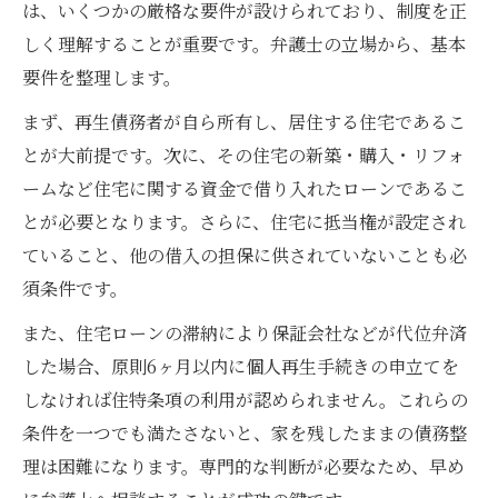
住宅ローン扱いのリフォームローンが住特
は、いくつかの厳格な要件が設けられており、制度を正
条項対象となる条件
しく理解することが重要です。弁護士の立場から、基本
要件を整理します。
なぜリフォームローンの審査に落ちてしま
うのか弁護士の視点
まず、再生債務者が自ら所有し、居住する住宅であるこ
弁護士に相談して個人再生に有利なローン
とが大前提です。次に、その住宅の新築・購入・リフォ
組みを目指す
ームなど住宅に関する資金で借り入れたローンであるこ
とが必要となります。さらに、住宅に抵当権が設定され
住宅ローン特則利用の実務的な判断基準
ていること、他の借入の担保に供されていないことも必
弁護士が住宅ローン特則適用のポイントを
須条件です。
解説
個人再生で使えないケースの住宅ローン特
また、住宅ローンの滞納により保証会社などが代位弁済
則の実例
した場合、原則6ヶ月以内に個人再生手続きの申立てを
しなければ住特条項の利用が認められません。これらの
住特条項付き個人再生の判断材料としての
条件を一つでも満たさないと、家を残したままの債務整
抵当権の重要性
理は困難になります。専門的な判断が必要なため、早め
住宅ローン特則利用を巡る裁判所の実務基