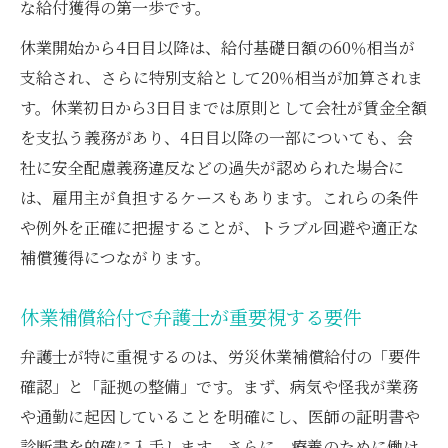
な給付獲得の第一歩です。
休業補償申請における弁護士の役割と注意
休業開始から4日目以降は、給付基礎日額の60％相当が
点
支給され、さらに特別支給として20％相当が加算されま
弁護士のサポートでスムーズな申請を実現
す。休業初日から3日目までは原則として会社が賃金全額
弁護士が解説する申請時のトラブル対策
を支払う義務があり、4日目以降の一部についても、会
労災給付いつもらえるか不安な方へ
社に安全配慮義務違反などの過失が認められた場合に
は、雇用主が負担するケースもあります。これらの条件
弁護士が解説する労災給付の受取時期
や例外を正確に把握することが、トラブル回避や適正な
弁護士に相談したい給付開始タイミングの
補償獲得につながります。
目安
休業補償給付を早く受け取るための弁護士
休業補償給付で弁護士が重要視する要件
活用法
弁護士が特に重視するのは、労災休業補償給付の「要件
弁護士が伝授する給付遅延時の対応策
確認」と「証拠の整備」です。まず、病気や怪我が業務
弁護士が答える「いつもらえる？」への解
や通勤に起因していることを明確にし、医師の証明書や
決法
診断書を的確に入手します。さらに、療養のために働け