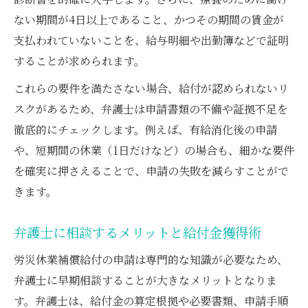
医師の証明が必要な休業補償の実際
ない期間が4日以上であること、かつその期間の賃金が
弁護士が伝える医師証明取得のポイント
支払われていないことを、給与明細や出勤簿などで証明
弁護士も重視する医師の証明書の重要性
することが求められます。
休業補償給付と医師証明の役割を弁護士が
これらの要件を満たさない場合、給付が認められないリ
解説
スクがあるため、弁護士は申請書類の不備や証拠不足を
弁護士が教える証明書準備と申請の流れ
徹底的にチェックします。例えば、有給消化後の申請
弁護士と医師証明の不備を防ぐ方法
や、短期間の休業（1日だけなど）の場合も、細かな要件
を確実に押さえることで、申請の失敗を減らすことがで
きます。
弁護士に相談するメリットと給付金獲得術
労災休業補償給付の申請は専門的な知識が必要なため、
弁護士に早期相談することが大きなメリットとなりま
す。弁護士は、給付金の算定根拠や必要書類、申請手順