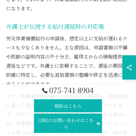
になります。
弁護士が伝授する給付遅延時の対応策
労災休業補償給付の申請後、想定以上に支給が遅れるケ
ースも少なくありません。主な原因は、申請書類の不備
や医師の証明内容の不十分さ、雇用主からの情報提供の
遅延などです。弁護士に依頼することで、遅延の要因を
的確に特定し、必要な追加書類の整備や修正を迅速に進
めることができます。
075-741-8904
また、労働基準監督署への進捗状況の確認や、法的根拠
に基づく督促文書の作成・提出も弁護士が代行できま
相談はこちら
す。万が一、雇用主に配慮義務違反が認められる場合に
LINEのお問い合わせはこち
は、休業開始後の給与支払い請求や損害賠償のアドバイ
ら
スも受けられます。こうした専門的対応により、給付遅