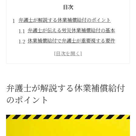
目次
弁護士が解説する休業補償給付のポイント
弁護士が伝える労災休業補償給付の基本
休業補償給付で弁護士が重要視する要件
弁護士に相談するメリットと給付金獲得術
労災保険の休業補償給付を弁護士視点で解
説
弁護士が押さえる給付基礎日額の考え方
弁護士が解説する休業補償給付
労災の休業補償に強い弁護士の活用術
のポイント
労災休業補償で弁護士の専門性を最大活用
弁護士がサポートする労災申請手続きの流
れ
弁護士依頼で休業補償給付を有利に進める