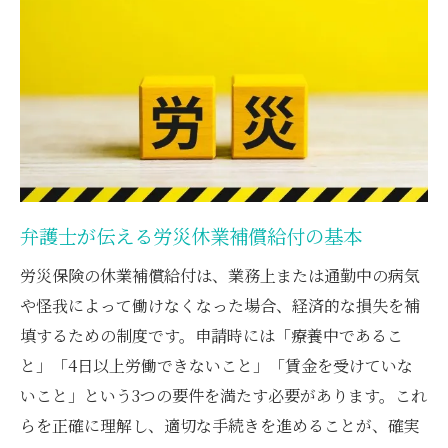
コツ
弁護士と共に最適な補償を受けるポイント
休業補償給付の交渉で弁護士ができること
申請時に知るべき休業補償給付の条件
労災休業補償給付の申請条件を弁護士が解
説
弁護士が押さえる休業補償の要件一覧
弁護士が伝える労災休業補償給付の基本
弁護士も重視する療養と賃金停止の条件
労災保険の休業補償給付は、業務上または通勤中の病気
休業補償給付を受けるための弁護士のアド
や怪我によって働けなくなった場合、経済的な損失を補
バイス
填するための制度です。申請時には「療養中であるこ
弁護士が伝える4日以上休業の重要ポイント
と」「4日以上労働できないこと」「賃金を受けていな
休業補償の申請手順と弁護士の役割
いこと」という3つの要件を満たす必要があります。これ
弁護士が導く休業補償給付申請の流れ
らを正確に理解し、適切な手続きを進めることが、確実
弁護士がサポートする必要書類の準備方法