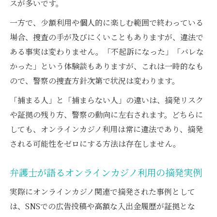
スが多いです。
一方で、少額利用や個人的に楽しむ範囲で終わっている
場合、捜査の手が及びにくいこともありますが、違法で
ある事実は変わりません。「不起訴になった」「バレな
かった」という体験談もありますが、これは一時的なも
ので、警察の捜査方針次第で状況は変わります。
「捕まる人」と「捕まらない人」の違いは、摘発リスク
や証拠の残り方、警察の動向に左右されます。どちらに
しても、オンラインカジノ利用は常に違法であり、摘発
される可能性をゼロにする方法は存在しません。
弁護士が語るオンラインカジノ利用の摘発実例
実際にオンラインカジノ関連で摘発された事例として
は、SNSでの広告投稿や高額な入出金履歴が証拠とな