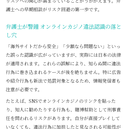
リスクへの関心が高まっていることがうかがえます。弁
護士への早期相談がリスク回避の第一歩です。
弁護士が警鐘 オンラインカジノ違法認識の落と
し穴
「海外サイトだから安全」「少額なら問題ない」といっ
た誤った認識が広がっていますが、実際には日本の法律
が適用されます。これらの誤解により、知らぬ間に違法
行為に巻き込まれるケースが後を絶ちません。特に広告
や紹介行為も新法で処罰対象となるため、情報発信者も
注意が必要です。
たとえば、SNSでオンラインカジノのリンクを貼った
り、知人に勧めたりする行為も、賭博幇助として刑事責
任を問われるリスクがあります。自分が直接プレイして
いなくても、違法行為に加担したと見なされる可能性が