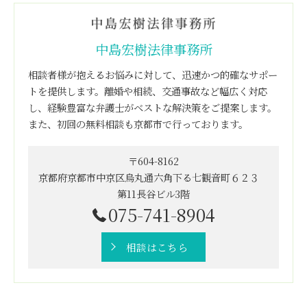
中島宏樹法律事務所
相談者様が抱えるお悩みに対して、迅速かつ的確なサポー
トを提供します。離婚や相続、交通事故など幅広く対応
し、経験豊富な弁護士がベストな解決策をご提案します。
また、初回の無料相談も京都市で行っております。
〒604-8162
京都府京都市中京区烏丸通六角下る七観音町６２３
第11長谷ビル3階
075-741-8904
相談はこちら