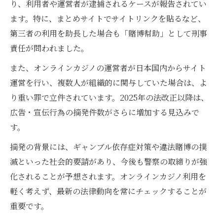
り、利用者や運営者が逮捕されるケースが報告されてい
ます。特に、まとめサイトでサイトリンクを貼るなど、
第三者の利用を助長した場合も「賭博幇助」として刑事
責任が問われました。
また、オンラインカジノの運営者が日本国内からサイト
運営を行い、複数人が組織的に関与していた場合は、よ
り重い罪で立件されています。2025年の法改正以降は、
広告・宣伝行為の摘発件数がさらに増加する見込みで
す。
摘発の背景には、ギャンブル依存症対策や違法賭博の撲
滅といった社会的要請があり、今後も警察の取締りが強
化されることが予想されます。オンラインカジノ利用を
軽く考えず、最新の法律動向を常にチェックすることが
重要です。