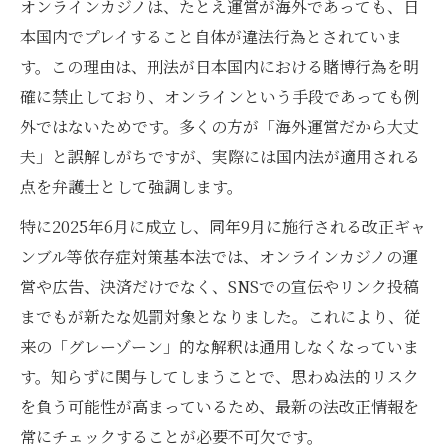
オンラインカジノは、たとえ運営が海外であっても、日
本国内でプレイすること自体が違法行為とされていま
す。この理由は、刑法が日本国内における賭博行為を明
確に禁止しており、オンラインという手段であっても例
外ではないためです。多くの方が「海外運営だから大丈
夫」と誤解しがちですが、実際には国内法が適用される
点を弁護士として強調します。
特に2025年6月に成立し、同年9月に施行される改正ギャ
ンブル等依存症対策基本法では、オンラインカジノの運
営や広告、決済だけでなく、SNSでの宣伝やリンク投稿
までもが新たな処罰対象となりました。これにより、従
来の「グレーゾーン」的な解釈は通用しなくなっていま
す。知らずに関与してしまうことで、思わぬ法的リスク
を負う可能性が高まっているため、最新の法改正情報を
常にチェックすることが必要不可欠です。