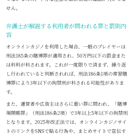
せん。
弁護士が解説する利用者が問われる罪と罰則内
容
オンラインカジノを利用した場合、一般のプレイヤーは
刑法185条の賭博罪が適用され、50万円以下の罰金また
は科料が科されます。これが一度限りで済まず、繰り返
し行われていると判断されれば、刑法186条1項の常習賭
博罪により3年以下の拘禁刑が科される可能性がありま
す。
また、運営者や広告主はさらに重い罪に問われ、「賭博
場開帳罪」（刑法186条2項）で3年以上5年以下の拘禁刑
となります。2025年改正法では、オンラインカジノサイ
トのリンクをSNSで貼る行為や、まとめサイトで宣伝す