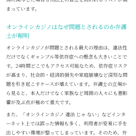
要性
まっています。
弁護士が述べる不起訴のためのポイントと
注意点
オンラインカジノはなぜ問題とされるのか弁護
士が解明
オンラインカジノが問題とされる最大の理由は、違法性
だけでなくギャンブル等依存症への懸念も大きいことで
す。24時間どこでもアクセス可能なため、依存症リスク
が高まり、社会的・経済的損失や家庭崩壊など深刻な問
題を引き起こすケースが増えています。弁護士の立場か
ら見ると、本人だけでなく家族など周囲の人々にも悪影
響が及ぶ点が極めて重大です。
また、「オンラインカジノ 違法 じゃ ない」などインタ
ーネット上では誤った情報も多く、利用者が安易に手を
出しやすい環境が整ってしまっています。そのため、弁