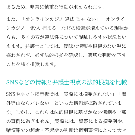
あるため、非常に慎重な行動が求められます。
また、「オンラインカジノ 違法 じゃ ない」「オンライ
ンカジノ 一般人 捕まる」などの検索が増えている現状か
らも、多くの方が違法性について混乱しやすい状況とい
えます。弁護士としては、曖昧な情報や根拠のない噂に
惑わされず、必ず法的根拠を確認し、適切な判断を下す
ことを強く推奨します。
SNSなどの情報と弁護士視点の法的根拠を比較
SNSやネット掲示板では「実際には摘発されない」「海
外経由ならバレない」といった情報が拡散されていま
す。しかし、これらは法的根拠に基づかない憶測や一部
の事例に過ぎません。実際には、警察による摘発例や、
賭博罪での起訴・不起訴の判断は個別事情によって大き