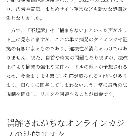
り、広告や宣伝、まとめサイト運営なども新たな処罰対
象となりました。
一方で、「不起訴」や「捕まらない」といった声がネッ
ト上に見られますが、これは単に摘発のタイミングや証
拠の有無によるものであり、違法性が消えるわけではあ
りません。また、自首や時効の問題もありますが、法改
正により摘発の強化や立件ハードルの低下が予想される
ため、今後ますます厳しい対応が取られる可能性があり
ます。知らずに関与してしまわないよう、常に最新の法
規制を確認し、リスクを回避することが重要です。
誤解されがちなオンラインカジ
ノの法的リスク