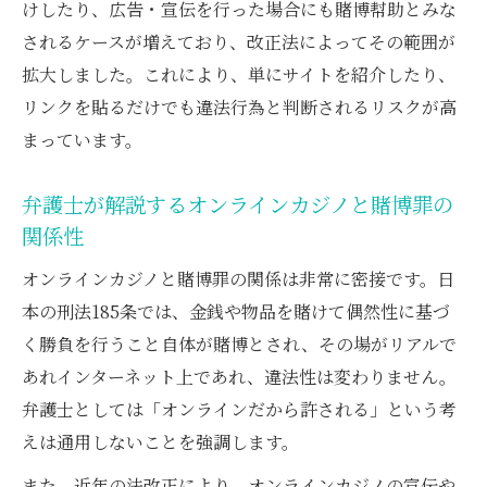
けしたり、広告・宣伝を行った場合にも賭博幇助とみな
されるケースが増えており、改正法によってその範囲が
拡大しました。これにより、単にサイトを紹介したり、
リンクを貼るだけでも違法行為と判断されるリスクが高
まっています。
弁護士が解説するオンラインカジノと賭博罪の
関係性
オンラインカジノと賭博罪の関係は非常に密接です。日
本の刑法185条では、金銭や物品を賭けて偶然性に基づ
く勝負を行うこと自体が賭博とされ、その場がリアルで
あれインターネット上であれ、違法性は変わりません。
弁護士としては「オンラインだから許される」という考
えは通用しないことを強調します。
また、近年の法改正により、オンラインカジノの宣伝や