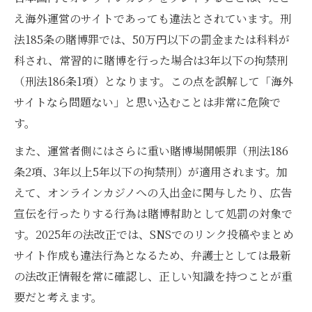
際のケース
え海外運営のサイトであっても違法とされています。刑
弁護士が解説する利用者が問われる罪と罰
法185条の賭博罪では、50万円以下の罰金または科料が
則内容
科され、常習的に賭博を行った場合は3年以下の拘禁刑
オンラインカジノで捕まる人と捕まらない
（刑法186条1項）となります。この点を誤解して「海外
人の違いを解説
サイトなら問題ない」と思い込むことは非常に危険で
弁護士が語るオンラインカジノ利用の摘発
す。
実例
また、運営者側にはさらに重い賭博場開帳罪（刑法186
改正法施行で変わるオンラインカジノの処罰範
条2項、3年以上5年以下の拘禁刑）が適用されます。加
囲
えて、オンラインカジノへの入出金に関与したり、広告
弁護士が解説 改正法で拡大した処罰対象と
宣伝を行ったりする行為は賭博幇助として処罰の対象で
は
す。2025年の法改正では、SNSでのリンク投稿やまとめ
オンラインカジノ広告が改正法で違法化さ
サイト作成も違法行為となるため、弁護士としては最新
れた理由
の法改正情報を常に確認し、正しい知識を持つことが重
弁護士が語るSNSとオンラインカジノ宣伝
要だと考えます。