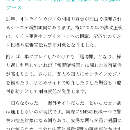
ケース
近年、オンラインカジノの利用や宣伝が理由で摘発され
るケースが増加傾向にあります。特に2025年の法改正後
は、サイト運営やアプリストアへの掲載、SNSでのリン
ク投稿や広告宣伝も処罰対象となりました。
例えば、単にプレイしただけでも「賭博罪」となり、繰
り返し利用していれば「常習賭博罪」に問われる可能性
が高まります。さらに、友人や知人にオンラインカジノ
を勧めたり、まとめサイトで紹介したりした場合も「賭
博幇助」として刑事責任が発生します。
「知らなかった」「海外サイトだった」といった言い訳
は通用しないのが現状です。実際にSNSの投稿一つで警
察の捜査対象になる例もあり、安易な関与が重い処罰に
つながるため、十分な注意と最新情報の確認が欠かせま