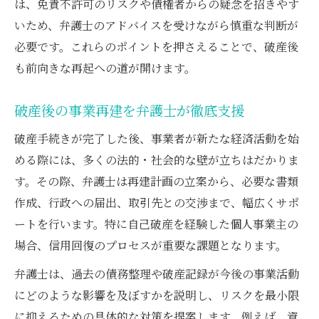
は、免責不許可のリスクや債権者からの疑念を招きやす
弁護士と考える低資金での事業再スタート
いため、弁護士のアドバイスを受けながら慎重な判断が
家族への影響と事業存続のための工夫
必要です。これらのポイントを押さえることで、破産後
弁護士が考える破産と家族への影響軽減策
も前向きな再起への道が開けます。
自己破産 家族を守るための弁護士対応策
事業存続と家族支援を両立する弁護士の知
破産後の事業再建を弁護士が徹底支援
恵
破産手続きが完了した後、事業者が新たな経済活動を始
個人事業主 家族に配慮した破産後の工夫
める際には、多くの法的・社会的な壁が立ちはだかりま
弁護士が伝える家族と歩む再起のポイント
す。その際、弁護士は再建計画の立案から、必要な書類
自己破産時における確定申告の注意点
作成、行政への届出、取引先との交渉まで、幅広くサポ
弁護士が教える破産時の確定申告対策
ートを行います。特に自己破産を経験した個人事業主の
場合、信用回復のプロセスが重要な課題となります。
自己破産 個人事業主の申告注意ポイント
弁護士が解説する確定申告の流れと準備
弁護士は、過去の債務整理や破産記録が今後の事業活動
にどのような影響を及ぼすかを説明し、リスクを最小限
破産手続き中の申告トラブルを防ぐ弁護士
に抑えるための具体的な対策を提案します。例えば、資
術