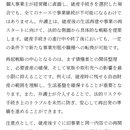
個人事業主が経営難に直面し、破産手続きを選択した場
事業継続のための弁護士サポート体制
合でも、全てのケースで事業継続が不可能になるわけで
自己破産 個人事業主が目指す再出発術
はありません。弁護士は、破産後の生活再建や事業の再
弁護士目線で解説する事業者再出発術
スタートに向けて、法的な側面から具体的な戦略を提案
弁護士が語る再起に必要な法的知識
します。破産手続きの進行中や終了後においても、一定
破産後の事業展開と弁護士の活用方法
の条件下で新たな事業形態や職種への転換が可能です。
自己破産後の再出発を弁護士が徹底解説
再起戦略の中心となるのは、まず債権者との関係整理
個人事業主が知るべき弁護士の支援策
と、必要資産の確保、そして家族や取引先への影響を最
弁護士が勧める破産後の生活再建ポイント
小限に抑えることです。例えば、破産時に残せる自由財
破産後でも可能な新事業の始め方を知る
産の範囲を理解し、生活基盤を確保することが重要とな
ります。また、弁護士が介入することで、法的リスクや
弁護士が教える破産後の新事業立ち上げ法
手続き上のトラブルを未然に防ぎ、安心して再出発の準
自己破産後の起業を弁護士に相談する理由
備を進めることができます。
弁護士が解説する自由財産の活用ポイント
注意点として、破産後すぐに旧事業と同一内容での再開
破産後の個人事業主に役立つ弁護士の助言