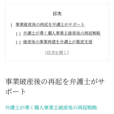
目次
事業破産後の再起を弁護士がサポート
弁護士が導く個人事業主破産後の再起戦略
破産後の事業再建を弁護士が徹底支援
自己破産 個人事業主の体験談と弁護士の役
割
弁護士の視点で再出発を成功させる方法
弁護士と歩む破産後の安心な事業継続
事業破産後の再起を弁護士がサ
破産しても歩める事業継続の道筋とは
ポート
弁護士が解説する破産後の事業継続条件
個人事業主 破産後でも挑戦できる事業形態
弁護士が導く個人事業主破産後の再起戦略
弁護士に相談する破産後の新事業アイデア