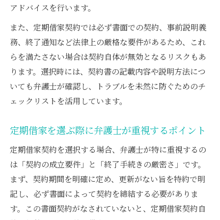
アドバイスを行います。
また、定期借家契約では必ず書面での契約、事前説明義
務、終了通知など法律上の厳格な要件があるため、これ
らを満たさない場合は契約自体が無効となるリスクもあ
ります。選択時には、契約書の記載内容や説明方法につ
いても弁護士が確認し、トラブルを未然に防ぐためのチ
ェックリストを活用しています。
定期借家を選ぶ際に弁護士が重視するポイント
定期借家契約を選択する場合、弁護士が特に重視するの
は「契約の成立要件」と「終了手続きの厳密さ」です。
まず、契約期間を明確に定め、更新がない旨を特約で明
記し、必ず書面によって契約を締結する必要がありま
す。この書面契約がなされていないと、定期借家契約自