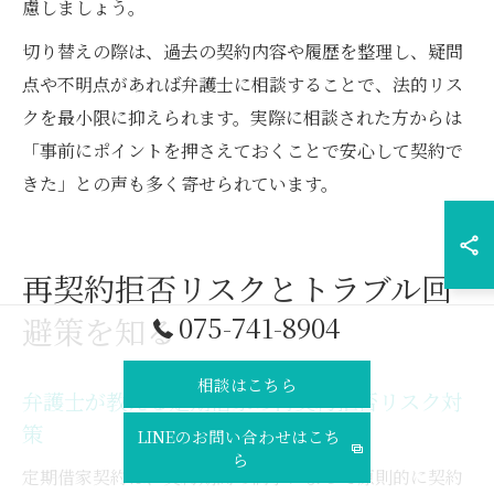
慮しましょう。
切り替えの際は、過去の契約内容や履歴を整理し、疑問
点や不明点があれば弁護士に相談することで、法的リス
クを最小限に抑えられます。実際に相談された方からは
「事前にポイントを押さえておくことで安心して契約で
きた」との声も多く寄せられています。
再契約拒否リスクとトラブル回
075-741-8904
避策を知る
相談はこちら
弁護士が教える定期借家の再契約拒否リスク対
策
LINEのお問い合わせはこち
ら
定期借家契約は、契約期間の満了によって原則的に契約