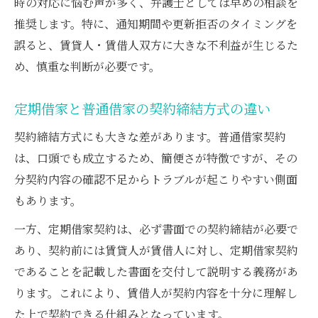
時の対応に悩む声が多く、弁護士としては早めの相談を
推奨します。特に、通知期間や更新拒否のタイミングを
誤ると、賃貸人・賃借人双方に大きな不利益が生じるた
め、慎重な判断が必要です。
定期借家と普通借家の契約締結方式の違い
契約締結方式にも大きな差があります。普通借家契約
は、口頭でも成立するため、簡便さが特徴ですが、その
分契約内容の確認不足からトラブルが起こりやすい側面
もあります。
一方、定期借家契約は、必ず書面での契約締結が必要で
あり、契約前には賃貸人が賃借人に対し、定期借家契約
であることを記載した書面を交付して説明する義務があ
ります。これにより、賃借人が契約内容を十分に理解し
た上で契約できる仕組みとなっています。