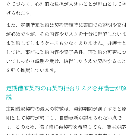
立てづらく、心理的な負担が大きいことが理由として挙
げられます。
また、定期借家契約は契約締結時に書面での説明や交付
が必須ですが、その内容やリスクを十分に理解しないま
ま契約してしまうケースも少なくありません。弁護士と
しては、事前に契約内容や終了条件、再契約の可否につ
いてしっかり説明を受け、納得したうえで契約すること
を強く推奨しています。
定期借家契約の再契約拒否リスクを弁護士が解
説
定期借家契約の最大の特徴は、契約期間が満了すると原
則として契約が終了し、自動更新が認められない点で
す。このため、満了時に再契約を希望しても、貸主が応