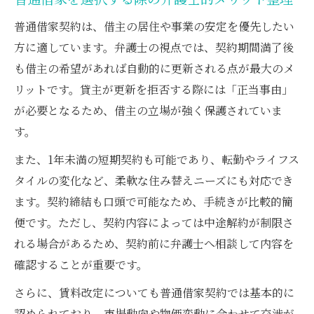
普通借家契約は、借主の居住や事業の安定を優先したい
方に適しています。弁護士の視点では、契約期間満了後
も借主の希望があれば自動的に更新される点が最大のメ
リットです。貸主が更新を拒否する際には「正当事由」
が必要となるため、借主の立場が強く保護されていま
す。
また、1年未満の短期契約も可能であり、転勤やライフス
タイルの変化など、柔軟な住み替えニーズにも対応でき
ます。契約締結も口頭で可能なため、手続きが比較的簡
便です。ただし、契約内容によっては中途解約が制限さ
れる場合があるため、契約前に弁護士へ相談して内容を
確認することが重要です。
さらに、賃料改定についても普通借家契約では基本的に
認められており、市場動向や物価変動に合わせて交渉が