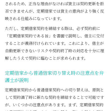
されるため、正当な理由がなければ貸主は契約更新を拒
否できませんが、定期借家では貸主の意向がより強く反
映される仕組みになっています。
ただし、定期借家契約を締結する際は、必ず契約前に
「定期借家契約である旨」を書面で説明し、借主に交付
することが義務付けられています。これにより、借主が
自動更新できないリスクや契約終了時の対応を十分に理
解したうえで契約に臨むことが求められます。
定期借家から普通借家切り替え時の注意点を弁
護士が説明
定期借家契約から普通借家契約への切り替えは、原則と
して契約満了時に新たな契約を締結することで可能です
が、いくつかの注意点があります。まず、定期借家契約