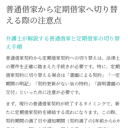
普通借家から定期借家へ切り替
える際の注意点
弁護士が解説する普通借家と定期借家の切り替
え手順
普通借家契約から定期借家契約への切り替えは、法律上
の要件を正確に踏まえた手続きが必要です。特に、定期
借家契約に切り替える場合は「書面による契約」「一定
期間の明記」「契約更新がない旨の特約」「説明書面の
交付」といった点に注意が必要です。
まず、現行の普通借家契約が終了するタイミングで、新
たに定期借家契約を締結する流れになります。この際、
契約期間の満了日や通知期間（契約満了の1年前から6カ