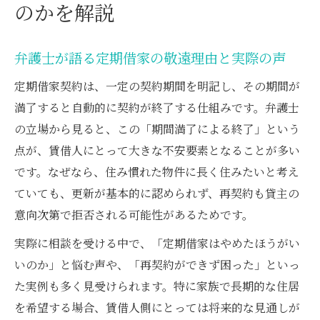
のかを解説
弁護士が語る定期借家の敬遠理由と実際の声
定期借家契約は、一定の契約期間を明記し、その期間が
満了すると自動的に契約が終了する仕組みです。弁護士
の立場から見ると、この「期間満了による終了」という
点が、賃借人にとって大きな不安要素となることが多い
です。なぜなら、住み慣れた物件に長く住みたいと考え
ていても、更新が基本的に認められず、再契約も貸主の
意向次第で拒否される可能性があるためです。
実際に相談を受ける中で、「定期借家はやめたほうがい
いのか」と悩む声や、「再契約ができず困った」といっ
た実例も多く見受けられます。特に家族で長期的な住居
を希望する場合、賃借人側にとっては将来的な見通しが