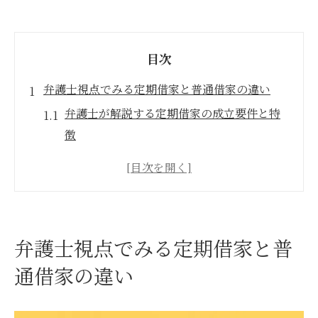
目次
弁護士視点でみる定期借家と普通借家の違い
弁護士が解説する定期借家の成立要件と特
徴
普通借家との違いを弁護士の視点で整理
定期借家と普通借家の終了要件を弁護士が
比較
定期借家と普通借家の契約締結方式の違い
弁護士視点でみる定期借家と普
弁護士が伝える定期借家と普通借家の中途
通借家の違い
解約規定
契約選びに迷う方へ伝えたい賢い判断基準