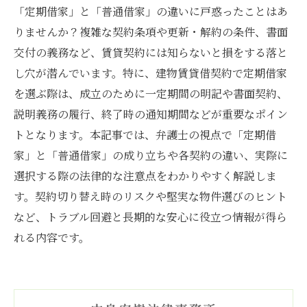
「定期借家」と「普通借家」の違いに戸惑ったことはあ
りませんか？複雑な契約条項や更新・解約の条件、書面
交付の義務など、賃貸契約には知らないと損をする落と
し穴が潜んでいます。特に、建物賃貸借契約で定期借家
を選ぶ際は、成立のために一定期間の明記や書面契約、
説明義務の履行、終了時の通知期間などが重要なポイン
トとなります。本記事では、弁護士の視点で「定期借
家」と「普通借家」の成り立ちや各契約の違い、実際に
選択する際の法律的な注意点をわかりやすく解説しま
す。契約切り替え時のリスクや堅実な物件選びのヒント
など、トラブル回避と長期的な安心に役立つ情報が得ら
れる内容です。