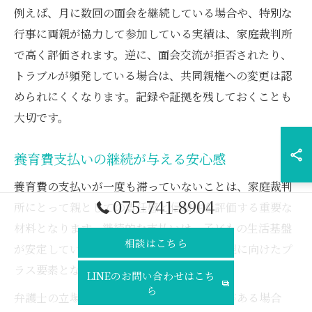
例えば、月に数回の面会を継続している場合や、特別な
行事に両親が協力して参加している実績は、家庭裁判所
で高く評価されます。逆に、面会交流が拒否されたり、
トラブルが頻発している場合は、共同親権への変更は認
められにくくなります。記録や証拠を残しておくことも
大切です。
養育費支払いの継続が与える安心感
養育費の支払いが一度も滞っていないことは、家庭裁判
075-741-8904
所にとって親としての責任感と信頼性を評価する重要な
材料となります。継続的な支払いは、子どもの生活基盤
相談はこちら
が安定していることを示し、共同親権の実現に向けたプ
ラス要素となります。
LINEのお問い合わせはこち
ら
弁護士の立場から見ても、養育費の不払いがある場合