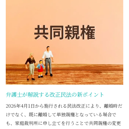
弁護士から見た調停・審判の進め方
親権変更で重視される協力体制の実例
単独親権から共同親権へ転換する条件と流れ
弁護士が示す共同親権への条件整理
親権転換に必要な面会交流の実績
養育費支払い状況と弁護士の指摘点
父母間の協力がなぜ大切かを解説
申立てから変更完了までの流れを確認
2026年施行の改正で広がる共同親権の可能性
弁護士が注目する改正民法の影響点
弁護士が解説する改正民法の新ポイント
共同親権選択後の生活の変化を解説
2026年4月1日から施行される民法改正により、離婚時だ
親子関係に与える改正の効果とは
けでなく、既に離婚して単独親権となっている場合で
共同親権と再婚をめぐる留意点
も、家庭裁判所に申し立てを行うことで共同親権の変更