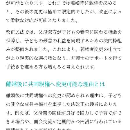
が可能となります。これまでは離婚時に親権を決める
弁護士視点で見る制度利用の展望
と、その後の変更は極めて限定的でしたが、改正によっ
共同親権へ変更が認められやすいケースを解説
て柔軟な対応が可能となりました。
弁護士が語る認められやすい実例紹介
改正民法では、父母双方が子どもの養育に関わる機会を
面会交流の実績が評価される理由とは
保障し、子どもの最善の利益を実現するための法的枠組
養育費支払いの継続が与える安心感
みが整備されました。これにより、親権者変更の申立て
父母の協力体制が審査に及ぼす影響
がより現実的な選択肢となり、弁護士のサポートを得て
子どもの意思が重視されるケース解説
手続きを進める方も増えると考えられます。
知恵袋でも注目の共同親権変更ポイント
弁護士が回答する共同親権Q&A最新事情
離婚後に共同親権へ変更可能な理由とは
知恵袋の声から学ぶ親権変更の疑問点
離婚後に共同親権への変更が認められる理由は、子ども
実際に多い共同親権の拒否理由を検証
の健全な成長や福祉を重視した法改正の趣旨にありま
再婚や新生活での共同親権の留意点
す。例えば、父母間の関係が良好で協力して子育てがで
きる場合や、面会交流が定期的かつ円滑に行われている
弁護士がアドバイスする事前準備法