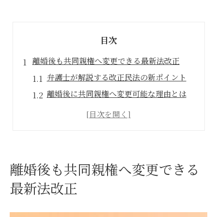
目次
離婚後も共同親権へ変更できる最新法改正
弁護士が解説する改正民法の新ポイント
離婚後に共同親権へ変更可能な理由とは
弁護士視点で見る親権者変更の意義
共同親権と単独親権の違いを再確認
離婚後も申立てできる制度の全体像
弁護士と考える親権者変更の実現方法とは
離婚後も共同親権へ変更できる
家庭裁判所での弁護士サポート活用法
最新法改正
弁護士が推奨する申立て準備の流れ
親権者変更に必要な証拠と書類とは