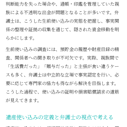
遺産使い込みの証明に不可欠な通帳記録と
判断能力を失った場合や、通帳・印鑑を管理していた親
弁護士の助言
族による不透明な出金が問題となることが多いです。弁
護士は、こうした生前使い込みの実態を把握し、事実関
弁護士と進める親族間の取引明細徹底検証
係の整理や証拠の収集を通じて、隠された資金移動を明
法
らかにします。
遺産使い込み判例を活かした証拠収集のコ
ツ
生前使い込みの調査には、預貯金の履歴や財産目録の精
税務署対応も見据えた弁護士主導の資料整
査、関係者への聞き取りが不可欠です。実際、親族間で
理
「生活費だった」「贈与だった」と主張が食い違うケー
スも多く、弁護士は中立的な立場で事実認定を行い、必
親族間の不明瞭な資金移動に専門家はどう対処
要に応じて専門家の協力も得ながら解決を目指します。
するか
こうした過程で、使い込みの証明や損害賠償請求の道筋
弁護士が語る親族間資金移動の典型事例と
が見えてきます。
対策
相続財産の不透明な出金を弁護士と明確化
遺産使い込みの定義と弁護士の視点で考える
する方法