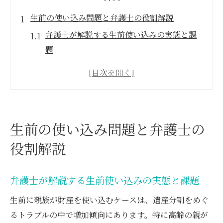
生前の使い込み問題と弁護士の役割解説
弁護士が解説する生前使い込みの実態と課
題
遺産使い込みの定義と弁護士の視点で考え
る
親族による不明瞭な資金移動の背景と弁護
士の対応
生前の使い込み問題と弁護士の
遺産使い込みを早期発見する弁護士の役割
役割解説
とは
弁護士が伝える生活費名目の使い込みリス
ク
弁護士が解説する生前使い込みの実態と課題
証拠集めから始める遺産分割の実践術
生前に親族が財産を使い込むケースは、遺産分割をめぐ
弁護士視点で有効な証拠集めの進め方
るトラブルの中で増加傾向にあります。特に高齢の親が