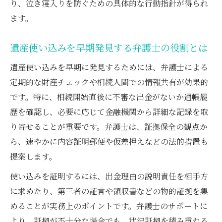
り、泣き寝入りを防ぐための具体的な行動指針が得られ
弁護士と共に泣き寝入りを防ぐ遺産分割戦
ます。
略
相続 使い込み 泣き寝入りを回避する弁護士
遺産使い込みを早期発見する弁護士の役割とは
の助言
遺産使い込みを早期に発見するためには、弁護士による
弁護士がサポートする納得できる解決への
定期的な財産チェックや相続人間での情報共有が効果的
道筋
です。特に、相続開始直後に不審な出金がないか通帳履
遺産使い込みで後悔しないための弁護士選
歴を確認し、必要に応じて金融機関から詳細な記録を取
び
り寄せることが重要です。弁護士は、証拠保全の観点か
弁護士の知見を活かした遺産分割協議の進
ら、速やかに内容証明郵便や仮差押えなどの法的措置も
め方
提案します。
使い込みを証明するには、出金理由の説明責任を相手方
に求めたり、第三者の証言や領収書などの物的証拠を集
めることが実務上のポイントです。弁護士のサポートに
より、証拠が不十分な場合でも、状況証拠を積み重ねる