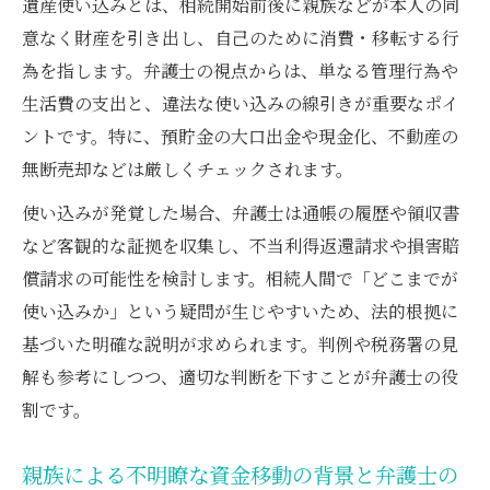
遺産使い込みとは、相続開始前後に親族などが本人の同
親の通帳からの使い込み疑惑へ弁護士が行
意なく財産を引き出し、自己のために消費・移転する行
う検証
為を指します。弁護士の視点からは、単なる管理行為や
遺産使い込みで問題となる生活費支出の判
生活費の支出と、違法な使い込みの線引きが重要なポイ
断基準
ントです。特に、預貯金の大口出金や現金化、不動産の
弁護士がアドバイスする刑事告訴と民事請
無断売却などは厳しくチェックされます。
求の違い
使い込みが発覚した場合、弁護士は通帳の履歴や領収書
相続時の使い込みを証明するために必要な準備
など客観的な証拠を収集し、不当利得返還請求や損害賠
とは
償請求の可能性を検討します。相続人間で「どこまでが
弁護士目線で考える遺産使い込み証明資料
使い込みか」という疑問が生じやすいため、法的根拠に
の選び方
基づいた明確な説明が求められます。判例や税務署の見
遺産分割における証拠開示請求を弁護士と
解も参考にしつつ、適切な判断を下すことが弁護士の役
行う意義
割です。
認知症の有無を弁護士と診断書で確認する
理由
親族による不明瞭な資金移動の背景と弁護士の