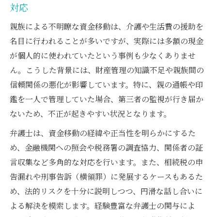
弁護士が強調する親族証言の重要性と収集
対応
法
親族による不明瞭な資金移動は、介護や生活費の援助を
弁護士と進める不当利得返還請求の書類準
名目に行われることが多いですが、実際には多額の現金
備
が個人的に使われていたという事例も少なくありませ
損害賠償や返還請求を弁護士と進める流れ
ん。こうした背景には、財産管理の知識不足や親族間の
弁護士が示す遺産使い込み損害賠償請求の
信頼関係の悪化が影響しています。特に、親の通帳や印
流れ
鑑を一人で管理していた場合、第三者の監視が行き届か
ないため、不正が起きやすい状況となります。
不当利得返還請求を弁護士と進める具体的
手順
弁護士は、資金移動の経緯や正当性を明らかにするた
弁護士が解説する時効の注意点と対応策
め、金融機関への照会や税務署の調査協力、関係者の証
刑事告訴と民事訴訟の違いを弁護士が整理
言収集など多角的な対応を行います。また、相続税の申
告漏れや刑事告訴（横領罪）に発展するケースもあるた
弁護士費用や手続きのポイントを事前に把
め、法的リスクを十分に説明しつつ、円滑な話し合いに
握する
よる解決を模索します。経験豊富な弁護士の関与によ
泣き寝入りしない遺産分割の進め方と心得