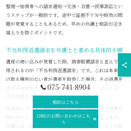
整理→加害者への請求通知→交渉・合意→民事訴訟とい
うステップが一般的です。途中で証拠不十分や時効の問
題が発覚することもあるため、早めの弁護士相談が泣き
寝入りを防ぐポイントです。
不当利得返還請求を弁護士と進める具体的手順
遺産の使い込みが発覚した際、損害賠償請求と並んで活
用されるのが「不当利得返還請求」です。これは本来受
け取る権利のない者が遺産を取得した場合、その返還を
075-741-8904
求める法的手段であり、弁護士のサポートによりスムー
ズな手続きが期待できます。
相談はこちら
具体的には、まず遺産分割協議の場で不当利得の有無を
LINEのお問い合わせはこち
明らかにし、該当する金額や財産の範囲を特定します。
ら
弁護士は、銀行取引履歴や相続人間のやり取りなどの証