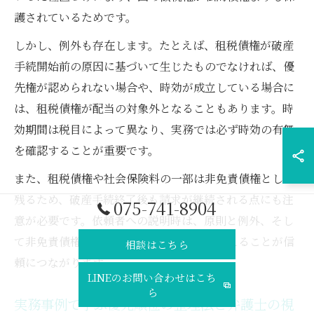
護されているためです。
しかし、例外も存在します。たとえば、租税債権が破産
手続開始前の原因に基づいて生じたものでなければ、優
先権が認められない場合や、時効が成立している場合に
は、租税債権が配当の対象外となることもあります。時
効期間は税目によって異なり、実務では必ず時効の有無
を確認することが重要です。
また、租税債権や社会保険料の一部は非免責債権として
残るため、破産手続終了後も請求が継続される点にも注
075-741-8904
意が必要です。依頼者への説明時は、原則と例外、そし
て非免責債権の範囲についても具体的に伝えることが信
相談はこちら
頼につながります。
LINEのお問い合わせはこち
ら
実務事例で学ぶ優先順位の整理法と弁護士の視