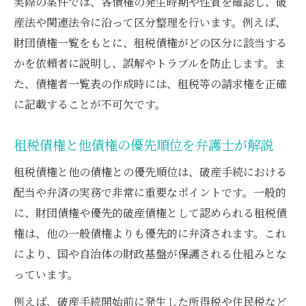
実際の案件では、各債権の発生時期や性質を確認し、破
産法や関連法令に沿って区分整理を行います。例えば、
財団債権一覧をもとに、租税債権がどの区分に該当する
かを依頼者に説明し、誤解やトラブルを防止します。ま
た、債権者一覧表の作成時には、租税等の請求権を正確
に記載することが不可欠です。
租税債権と他債権の優先順位を弁護士が解説
租税債権と他の債権との優先順位は、破産手続における
配当や弁済の実務で非常に重要なポイントです。一般的
に、財団債権や優先的破産債権として認められる租税債
権は、他の一般債権よりも優先的に弁済されます。これ
により、国や自治体の財政基盤が保護される仕組みとな
っています。
例えば、破産手続開始前に発生した所得税や住民税など