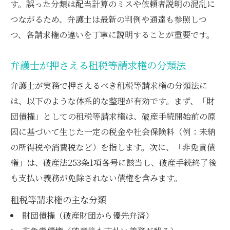
す。誤った分類は配当計算のミスや依頼者説明の混乱に
実務で役立つ租税債権の整理法を弁護士が
つながるため、弁護士は最新の判例や通達も参照しつ
解説
つ、各請求権の違いを丁寧に説明することが重要です。
弁護士が押さえる租税等請求権の分類法
弁護士が実務で押さえるべき租税等請求権の分類法に
は、以下のような体系的な整理が有効です。まず、「財
団債権」としての租税等請求権は、破産手続開始前の原
因に基づいて生じた一定の税金や社会保険料（例：未納
の所得税や消費税など）を指します。次に、「非免責債
権」は、破産法253条1項各号に該当し、破産手続終了後
も支払い義務が免除されない債権を含みます。
租税等請求権の主な分類
財団債権（破産財団から優先弁済）