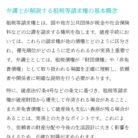
例
弁護士が解説する租税等請求権の基本概念
財団債権一覧と租税債権の位置づけを確認
租税等請求権とは、国や地方公共団体が税金や社会保険
財団債権として扱う租税等の実務ポイント
料などの公課を請求する権利を指します。破産手続にお
租税債権が財団債権となる条件を弁護士が
いては、これらの請求権が他の債権とどのように区分さ
整理
れ、優先順位がどのように定められるかが実務上重要で
租税債権の抵当権優劣と弁護士実務の視点
す。弁護士としては、租税債権が「財団債権」や「非免
破産手続で弁護士が押さえる請求権整理法
責債権」として取り扱われる場面を正確に理解し、依頼
破産法97条4号に基づく租税等請求権の整理
者や関係者に明確な説明を行う必要があります。
破産手続における弁護士の請求権区分の実
特に、破産法97条4号などの条文に基づき、租税等請求
務
権が破産財団から優先して弁済される場合があること、
租税債権と他債権の優先順位を弁護士が解
また非免責債権として破産後も支払い義務が残る場合が
説
あることは、実務上の大きなポイントです。これによ
破産手続開始前の租税等請求権の扱いと注
り、依頼者の財産分配や今後の生活設計に大きく影響を
意点
与えるため、正確な知識が求められます。