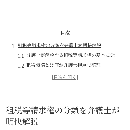
目次
租税等請求権の分類を弁護士が明快解説
弁護士が解説する租税等請求権の基本概念
租税債権とは何か弁護士視点で整理
租税等請求権の種類ごとの実務的な違い
弁護士が押さえる租税等請求権の分類法
租税債権の時効と弁護士による整理ポイン
ト
租税等請求権の分類を弁護士が
財団債権となる租税等の特徴と実務対応
明快解説
弁護士が解説する財団債権の基礎知識と事