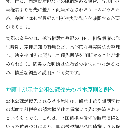
す。特に、固定資産税などの滞納がある場合、先順位抵
当権者よりも先に差押・配当がなされるケースがあるた
め、弁護士は必ず最新の判例や実務動向を確認する必要
があります。
実際の案件では、抵当権設定登記の日付、租税債権の発
生時期、差押通知の有無など、具体的な事実関係を整理
し、法令や判例に照らして優先関係を判断することが求
められます。間違った判断は依頼者の損失につながるた
め、慎重な調査と説明が不可欠です。
弁護士が示す公租公課優先の基本原則と例外
公租公課が優先される基本原則は、破産手続や強制執行
の場面で租税等の請求権が他の債権より先に弁済される
というものです。これは、財団債権や優先的破産債権と
いった位置づけにより、国の徴税権が私的債権よりも保