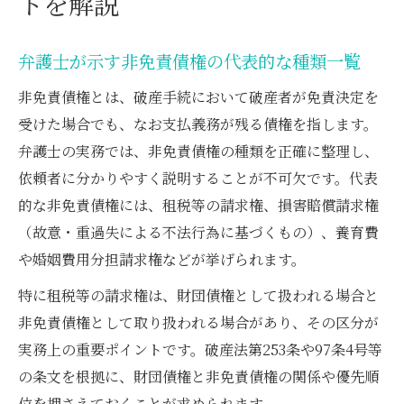
トを解説
弁護士が示す非免責債権の代表的な種類一覧
非免責債権とは、破産手続において破産者が免責決定を
受けた場合でも、なお支払義務が残る債権を指します。
弁護士の実務では、非免責債権の種類を正確に整理し、
依頼者に分かりやすく説明することが不可欠です。代表
的な非免責債権には、租税等の請求権、損害賠償請求権
（故意・重過失による不法行為に基づくもの）、養育費
や婚姻費用分担請求権などが挙げられます。
特に租税等の請求権は、財団債権として扱われる場合と
非免責債権として取り扱われる場合があり、その区分が
実務上の重要ポイントです。破産法第253条や97条4号等
の条文を根拠に、財団債権と非免責債権の関係や優先順
位を押さえておくことが求められます。