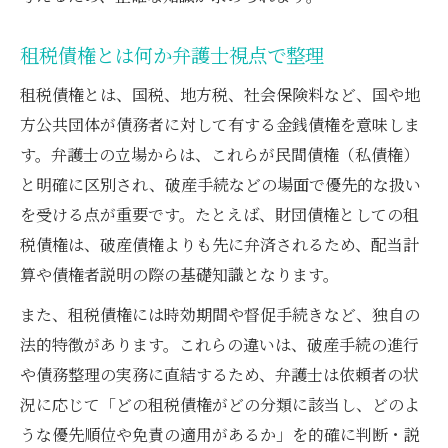
弁護士が活用する請求権整理の実践的フロ
ー
租税債権とは何か弁護士視点で整理
非免責債権の一覧と判断ポイントを解説
租税債権とは、国税、地方税、社会保険料など、国や地
弁護士が示す非免責債権の代表的な種類一
方公共団体が債務者に対して有する金銭債権を意味しま
覧
す。弁護士の立場からは、これらが民間債権（私債権）
非免責債権の判断基準と弁護士実務の留意
と明確に区別され、破産手続などの場面で優先的な扱い
点
を受ける点が重要です。たとえば、財団債権としての租
非免責債権の例外規定を弁護士が丁寧に解
税債権は、破産債権よりも先に弁済されるため、配当計
説
算や債権者説明の際の基礎知識となります。
実務で役立つ非免責債権の整理方法を紹介
また、租税債権には時効期間や督促手続きなど、独自の
非免責債権に該当する租税債権とその理由
法的特徴があります。これらの違いは、破産手続の進行
や債務整理の実務に直結するため、弁護士は依頼者の状
公租公課と私債権の優先関係を実例と共に
況に応じて「どの租税債権がどの分類に該当し、どのよ
弁護士が解説する公租公課と私債権の違い
うな優先順位や免責の適用があるか」を的確に判断・説
公租公課と私債権の優先関係を弁護士視点