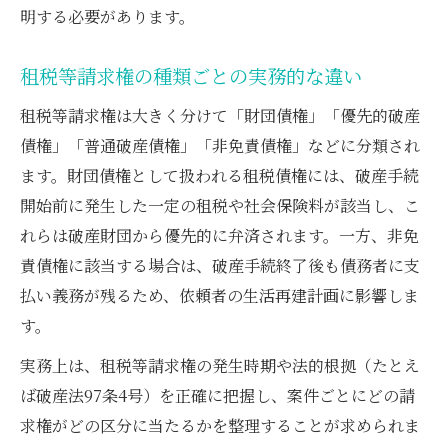
明する必要があります。
で整理
租税債権と抵当権の優劣の実務的な判断方
租税等請求権の種類ごとの実務的な違い
法
租税等請求権は大きく分けて「財団債権」「優先的破産
弁護士が示す公租公課優先の基本原則と例
債権」「普通破産債権」「非免責債権」などに分類され
外
ます。財団債権として扱われる租税債権には、破産手続
実務事例で学ぶ優先順位の整理法と弁護士
開始前に発生した一定の租税や社会保険料が該当し、こ
の視点
れらは破産財団から優先的に弁済されます。一方、非免
租税債権を確実に押さえる弁護士の実務知識
責債権に該当する場合は、破産手続終了後も債務者に支
弁護士が伝える租税債権の実務的な押さえ
払い義務が残るため、依頼者の生活再建計画に影響しま
方
す。
租税債権の分類と弁護士が注視すべき要点
実務上は、租税等請求権の発生時期や法的根拠（たとえ
租税債権の時効管理と弁護士による対応策
ば破産法97条4号）を正確に把握し、案件ごとにどの請
弁護士が説明する租税債権と他債権の相違
求権がどの区分に当たるかを整理することが求められま
点