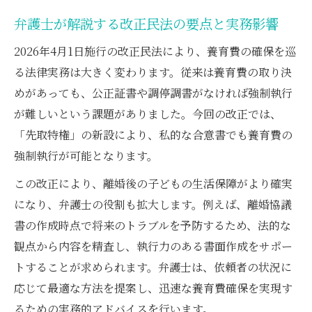
弁護士が解説する法定養育費の強制執行法
弁護士が解説する改正民法の要点と実務影響
私的合意書のみで差押え可能な改正の実情
2026年4月1日施行の改正民法により、養育費の確保を巡
法定養育費を払わない場合の対応と弁護士
る法律実務は大きく変わります。従来は養育費の取り決
改正民法で変わる未払い時の弁護士サポー
めがあっても、公正証書や調停調書がなければ強制執行
ト
が難しいという課題がありました。今回の改正では、
弁護士による財産開示請求の活用ポイント
「先取特権」の新設により、私的な合意書でも養育費の
法定養育費制度導入で子どもの生活を守る新ル
強制執行が可能となります。
ール
この改正により、離婚後の子どもの生活保障がより確実
弁護士が解説する法定養育費制度の仕組み
になり、弁護士の役割も拡大します。例えば、離婚協議
法定養育費は何歳まで続くのかポイント整
書の作成時点で将来のトラブルを予防するため、法的な
理
観点から内容を精査し、執行力のある書面作成をサポー
共同親権改正と養育費制度の関連点を解説
トすることが求められます。弁護士は、依頼者の状況に
弁護士視点で見る法定養育費の実務的活用
応じて最適な方法を提案し、迅速な養育費確保を実現す
父母の離婚後の子どもの権利に弁護士が寄
るための実務的アドバイスを行います。