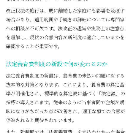
与
改正民法の施行は、既に離婚した家庭にも影響を及ぼす
施行前に離婚した場合の対応策と弁護士相談ポ
場合があり、適用範囲や手続きの詳細については専門家
イント
への相談が不可欠です。法改正の趣旨や実務上の注意点
法定養育費施行前の離婚と弁護士サポート
を理解し、現状の合意内容が新制度に適合しているかを
弁護士が教える施行前離婚の注意点とは
確認することが重要です。
法定養育費の適用外でも弁護士ができる提
法定養育費制度の新設で何が変わるのか
案
弁護士相談で協議合意書を確実に作成する
法定養育費制度の新設は、養育費の未払い問題に対する
施行前離婚での養育費確保の弁護士アドバ
抜本的な対策となります。これにより、養育費の算定基
イス
準が明確化され、標準的な算定表に基づく「法定額」の
指標が導入されます。従来のように当事者間で金額が曖
私的書面のみで差押えが可能に？改正の実務イ
昧になりがちだった点が改善され、適正な額での合意が
ンパクト
促進されると期待されています。
弁護士が解説する先取特権の新制度とは
私的書面活用で弁護士が差押えを実現する
また、新制度では「法定養育費」を支払わなかった場合