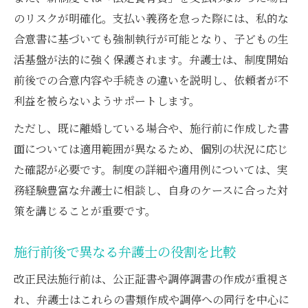
手順
のリスクが明確化。支払い義務を怠った際には、私的な
合意書に基づいても強制執行が可能となり、子どもの生
法定養育費の強制執行における弁護士の役
活基盤が法的に強く保護されます。弁護士は、制度開始
割
前後での合意内容や手続きの違いを説明し、依頼者が不
弁護士視点で見る改正後の迅速な養育費回
利益を被らないようサポートします。
収
ただし、既に離婚している場合や、施行前に作成した書
書類作成時の弁護士チェックポイントを紹
面については適用範囲が異なるため、個別の状況に応じ
介
た確認が必要です。制度の詳細や適用例については、実
共同親権や養育費改正が与える家族への真の影
務経験豊富な弁護士に相談し、自身のケースに合った対
響
策を講じることが重要です。
弁護士が解説する共同親権改正の要点
養育費改正が家族の生活に与える影響を考
施行前後で異なる弁護士の役割を比較
察
改正民法施行前は、公正証書や調停調書の作成が重視さ
共同親権導入後に弁護士ができるサポート
れ、弁護士はこれらの書類作成や調停への同行を中心に
新制度で変わる父母と子の関係性と弁護士