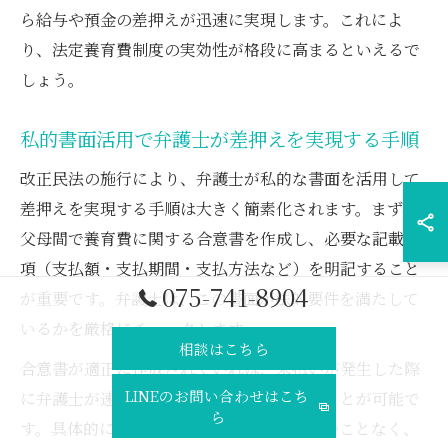
ら給与や預金の差押えが迅速に実現します。これによ
り、法定養育費制度の実効性が格段に高まるといえるで
しょう。
私的書面活用で弁護士が差押えを実現する手順
改正民法の施行により、弁護士が私的な書面を活用して
差押えを実現する手順は大きく簡素化されます。まず、
父母間で養育費に関する合意書を作成し、必要な記載事
項（支払額・支払期間・支払方法など）を明記すること
075-741-8904
が重要です。弁護士は、この書面が法的要件を満たして
いるかを厳格にチェックします。
相談はこちら
合意書が適正に作成されていれば、未払いが発生した際
LINEのお問い合わせはこち
に弁護士が速やかに差押え手続きを進めることが可能で
ら
す。具体的には、家庭裁判所の手続きに進むことなく、