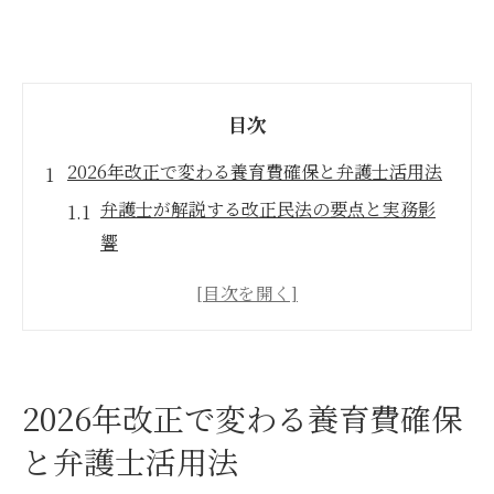
目次
2026年改正で変わる養育費確保と弁護士活用法
弁護士が解説する改正民法の要点と実務影
響
法定養育費制度の新設で何が変わるのか
施行前後で異なる弁護士の役割を比較
共同親権や新ルールへの弁護士の対応策
弁護士に相談すべき養育費の請求手順
2026年改正で変わる養育費確保
養育費が払われない時に弁護士ができることと
と弁護士活用法
は