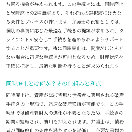
ち直る機会が与えられます。この手続きには、同時廃止
破産手続きにおける個人の目的と目標
と異時廃止の2種類があり、それぞれの選択肢には異な
弁護士選びのポイントと重要性
る条件とプロセスが伴います。弁護士の役割としては、
手続きの選択に影響を与える要因
個別の事情に応じた最適な手続きの提案が求められ、ク
法的アドバイスがもたらす安心感
ライアントが安心して手続きを進められるようサポート
財産が少ない場合の同時廃止弁護士が提案する
することが重要です。特に同時廃止は、資産がほとんど
最適な方法
ない場合に迅速な手続きが可能となるため、財産状況を
自己破産における同時廃止の適用条件
正確に把握し、最適な判断を行うことが求められます。
財産が少ない場合の手続きを弁護士が解説
同時廃止とは何か？その仕組みと利点
迅速な破産解決のための同時廃止の利点
弁護士が提供する同時廃止の実施ステップ
同時廃止は、資産がほぼ皆無な債務者に適用される破産
手続きの一形態で、迅速な破産終結が可能です。この手
同時廃止が可能か確認するための事前相談
続きでは破産管財人の選任が不要となるため、手続きの
弁護士のサポートで安心して進める手続き
期間が短縮され、費用も抑えられます。弁護士は、債務
異時廃止のメリット弁護士が解説する財産整理
者が同時廃止の条件を満たすかを評価し、必要な書類の