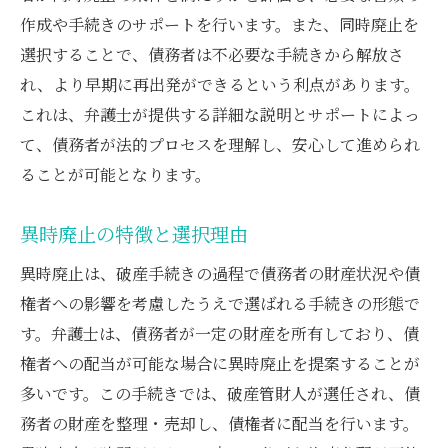
のプロセス
作成や手続きのサポートを行います。また、同時廃止を
異時廃止とは？そのメリットとデメリット
選択することで、債務者は不必要な手続きから解放さ
弁護士が教える異時廃止の財産整理方法
れ、より早期に再出発ができるという利点があります。
異時廃止で財産を最大限に活用する方法
これは、弁護士が提供する詳細な説明とサポートによっ
異時廃止手続きに必要な書類と手順
て、債務者が法的プロセスを理解し、安心して進められ
弁護士がサポートする異時廃止の成功事例
ることが可能となります。
異時廃止の選択がもたらす経済的メリット
異時廃止の特徴と選択理由
破産手続きを円滑に進めるための弁護士のサポ
ートとは
異時廃止は、破産手続きの過程で債務者の財産状況や債
権者への影響を考慮したうえで選ばれる手続きの形態で
弁護士が提供する破産手続きのサポート内
す。弁護士は、債務者が一定の財産を所有しており、債
容
権者への配当が可能な場合に異時廃止を提案することが
スムーズな手続き進行のための弁護士の役
多いです。この手続きでは、破産管財人が選任され、債
割
務者の財産を整理・売却し、債権者に配当を行います。
法律的トラブルを未然に防ぐための弁護士