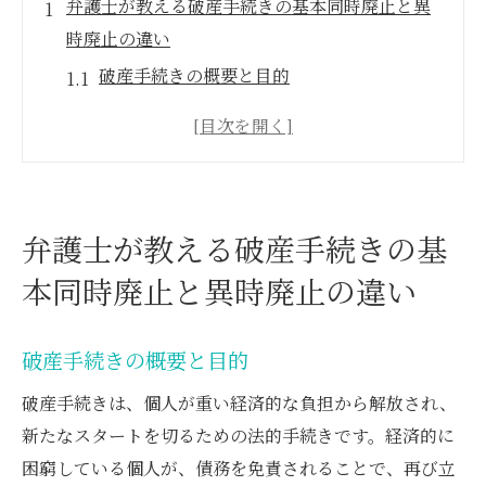
弁護士が教える破産手続きの基本同時廃止と異
時廃止の違い
破産手続きの概要と目的
同時廃止とは何か？その仕組みと利点
異時廃止の特徴と選択理由
同時廃止と異時廃止の比較
弁護士の視点から見る適切な手続きの選び
弁護士が教える破産手続きの基
方
本同時廃止と異時廃止の違い
法律の専門家が提供する手続きのアドバイ
ス
破産手続きの概要と目的
個人の状況に応じた破産手続き弁護士の選択基
準
破産手続きは、個人が重い経済的な負担から解放され、
個人の財産状況を考慮した手続き選択
新たなスタートを切るための法的手続きです。経済的に
困窮している個人が、債務を免責されることで、再び立
弁護士が推奨する手続きの選択基準