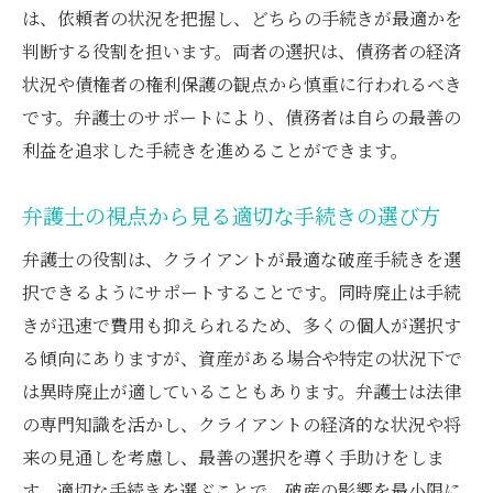
は、依頼者の状況を把握し、どちらの手続きが最適かを
同時廃止の選択における弁護士のアドバイ
判断する役割を担います。両者の選択は、債務者の経済
ス
状況や債権者の権利保護の観点から慎重に行われるべき
法律に基づく同時廃止の手続きを安心して
です。弁護士のサポートにより、債務者は自らの最善の
行う方法
利益を追求した手続きを進めることができます。
異時廃止が適用されるケース弁護士の視点から
見た選択基準
弁護士の視点から見る適切な手続きの選び方
異時廃止が必要とされるケースとは
弁護士の役割は、クライアントが最適な破産手続きを選
弁護士が見極める異時廃止の適用基準
択できるようにサポートすることです。同時廃止は手続
財産規模に応じた異時廃止の選択理由
きが迅速で費用も抑えられるため、多くの個人が選択す
弁護士が提案する異時廃止の適用シナリオ
る傾向にありますが、資産がある場合や特定の状況下で
異時廃止の選択がもたらす将来的な影響
は異時廃止が適していることもあります。弁護士は法律
の専門知識を活かし、クライアントの経済的な状況や将
弁護士の専門知識を活用した異時廃止の成
来の見通しを考慮し、最善の選択を導く手助けをしま
功事例
す。適切な手続きを選ぶことで、破産の影響を最小限に