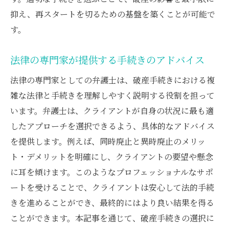
弁護士のアドバイスで新たな経済的スタートを
抑え、再スタートを切るための基盤を築くことが可能で
切る方法
す。
破産後の再出発を支える弁護士のアドバイ
ス
法律の専門家が提供する手続きのアドバイス
弁護士が示す新しい経済生活へのステップ
法律の専門家としての弁護士は、破産手続きにおける複
弁護士相談で得られる経済的再生のヒント
雑な法律と手続きを理解しやすく説明する役割を担って
破産後の法律的支援で安心の新生活
います。弁護士は、クライアントが自身の状況に最も適
弁護士が教える経済的自立を目指す方法
したアプローチを選択できるよう、具体的なアドバイス
新たなスタートを切るための弁護士のサポ
を提供します。例えば、同時廃止と異時廃止のメリッ
ート
ト・デメリットを明確にし、クライアントの要望や懸念
に耳を傾けます。このようなプロフェッショナルなサポ
ートを受けることで、クライアントは安心して法的手続
きを進めることができ、最終的にはより良い結果を得る
ことができます。本記事を通じて、破産手続きの選択に