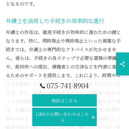
となるのです。
弁護士を活用した手続きの効率的な進行
弁護士の存在は、破産手続きが効率的に進むための鍵と
なります。特に、同時廃止や異時廃止といった複雑な手
続きでは、弁護士の専門的なアドバイスが欠かせませ
ん。彼らは、手続きの各ステップで必要な書類の準備
や、裁判所への提出、債権者との交渉などを円滑に進め
るためのサポートを提供します。これにより、時間やコ
075-741-8904
ストを節約しながら、手続きを順調に進めることができ
ます。また、弁護士が関与することで、手続きにおける
相談はこちら
ミスや法的問題の発生を未然に防ぐことが可能となりま
す。弁護士はその経験を活かし、依頼者が最善の結果を
LINEのお問い合わせはこち
得られるよう努めます。結果として、依頼者は安心して
ら
破産手続きを完了することができ、再スタートへの一歩