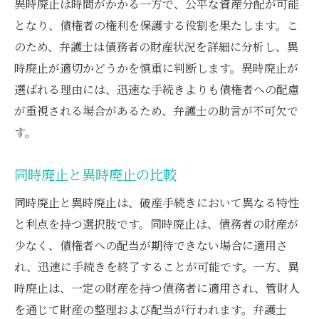
異時廃止は時間がかかる一方で、公平な資産分配が可能
の知識
となり、債権者の権利を保護する役割を果たします。こ
弁護士を活用した手続きの効率的な進行
のため、弁護士は債務者の財産状況を詳細に分析し、異
手続きの各ステップでの弁護士のアドバイ
時廃止が適切かどうかを慎重に判断します。異時廃止が
ス
選ばれる理由には、迅速な手続きよりも債権者への配慮
安心して手続きを任せられる弁護士の選び
が重視される場合があるため、弁護士の助言が不可欠で
方
す。
弁護士が語る破産手続きでの同時廃止の条件と
注意点
同時廃止と異時廃止の比較
同時廃止の法的要件と適用条件
同時廃止と異時廃止は、破産手続きにおいて異なる特性
弁護士が指摘する同時廃止の注意点
と利点を持つ選択肢です。同時廃止は、債務者の財産が
同時廃止手続きを成功させるためのポイン
少なく、債権者への配当が期待できない場合に適用さ
ト
れ、迅速に手続きを終了することが可能です。一方、異
時廃止は、一定の財産を持つ債務者に適用され、管財人
弁護士の経験に基づく同時廃止のリスク管
を通じて財産の整理および配当が行われます。弁護士
理