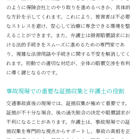
のように保険会社とのやり取りを進めるべきか、具体的
の解決策
な方針を示してくれます。これにより、被害者は不必要
弁護士が助ける保険金交渉のステップ
なストレスを避け、安心して治療に専念できる環境を整
傷害を負った際に弁護士が果たす重要な役割と
えることができます。また、弁護士は損害賠償請求にお
は
ける法的手続きをスムーズに進めるための専門家であ
傷害事故で弁護士が提供する専門的サポー
り、複雑な法律用語や手続きに関する不安を解消してく
ト
れます。初動での適切な対応が、全体の賠償交渉を有利
診断書取得から始まる弁護士のサポート体
に導く鍵となるのです。
制
治療過程での弁護士の役割と重要性
事故現場での重要な証拠収集と弁護士の役割
弁護士が導く傷害賠償の適正化
交通事故直後の現場では、証拠収集が極めて重要です。
傷害事故後の生活を支える弁護士のサポー
証拠が不十分な場合、後の過失割合の決定や賠償請求が
ト
不利になることがあります。弁護士は、事故現場での証
弁護士が示す傷害補償のポイント
拠収集を専門的な視点からサポートし、事故の真相を正