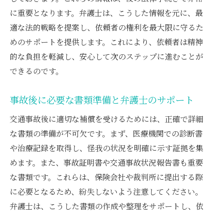
法律のプロ弁護士が教える事故後の適切な補償
に重要となります。弁護士は、こうした情報を元に、最
請求術
適な法的戦略を提案し、依頼者の権利を最大限に守るた
適切な補償を受けるために弁護士が行うこ
めのサポートを提供します。これにより、依頼者は精神
と
的な負担を軽減し、安心して次のステップに進むことが
補償請求で弁護士が重視するポイント
できるのです。
弁護士が示す成功する補償請求の流れ
弁護士が行う補償請求の交渉戦略
事故後に必要な書類準備と弁護士のサポート
事故後の適切な補償を目指すための弁護士
交通事故後に適切な補償を受けるためには、正確で詳細
の助言
な書類の準備が不可欠です。まず、医療機関での診断書
補償請求で弁護士がサポートする具体的な
や治療記録を取得し、怪我の状況を明確に示す証拠を集
手順
めます。また、事故証明書や交通事故状況報告書も重要
な書類です。これらは、保険会社や裁判所に提出する際
に必要となるため、紛失しないよう注意してください。
弁護士は、こうした書類の作成や整理をサポートし、依