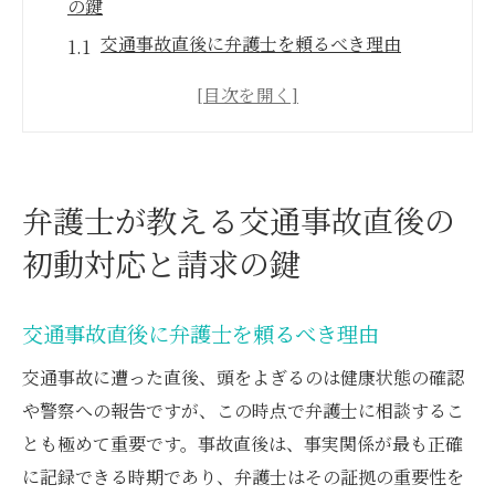
の鍵
交通事故直後に弁護士を頼るべき理由
初動対応で失敗しないための弁護士のアド
バイス
事故現場での重要な証拠収集と弁護士の役
割
弁護士が教える交通事故直後の
警察への報告から弁護士相談までの流れ
初動対応と請求の鍵
弁護士が伝授する緊急対応チェックリスト
事故後に必要な書類準備と弁護士のサポー
交通事故直後に弁護士を頼るべき理由
ト
交通事故の後遺障害に対する弁護士の専門サポ
交通事故に遭った直後、頭をよぎるのは健康状態の確認
ート
や警察への報告ですが、この時点で弁護士に相談するこ
後遺障害認定のために弁護士ができること
とも極めて重要です。事故直後は、事実関係が最も正確
に記録できる時期であり、弁護士はその証拠の重要性を
医療機関との連携と弁護士の重要性