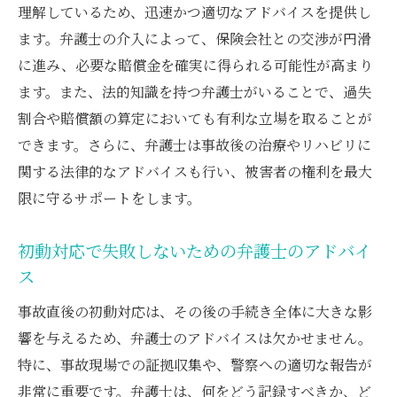
理解しているため、迅速かつ適切なアドバイスを提供し
後遺障害等級の適正評価を得るための方策
ます。弁護士の介入によって、保険会社との交渉が円滑
弁護士が後遺障害を巡るトラブルを解決す
に進み、必要な賠償金を確実に得られる可能性が高まり
る方法
ます。また、法的知識を持つ弁護士がいることで、過失
適切な賠償請求を目指す弁護士の戦略
割合や賠償額の算定においても有利な立場を取ることが
後遺障害対策に強い弁護士の選び方
できます。さらに、弁護士は事故後の治療やリハビリに
賢い保険金請求のために知っておくべき弁護士
関する法律的なアドバイスも行い、被害者の権利を最大
の役割
限に守るサポートをします。
保険金請求の基本と弁護士の関与
初動対応で失敗しないための弁護士のアドバイ
保険会社との交渉で弁護士が果たす役割
ス
保険金請求書類の準備と弁護士のアドバイ
ス
事故直後の初動対応は、その後の手続き全体に大きな影
弁護士が示す成功する保険金請求のポイン
響を与えるため、弁護士のアドバイスは欠かせません。
ト
特に、事故現場での証拠収集や、警察への適切な報告が
非常に重要です。弁護士は、何をどう記録すべきか、ど
保険金請求で陥りがちなトラブルと弁護士