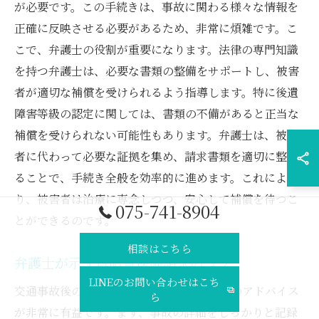
が必要です。この手続きは、事故に関わる様々な情報を
正確に反映させる必要があるため、非常に煩雑です。こ
こで、弁護士の役割が重要になります。法律の専門知識
を持つ弁護士は、必要な書類の整備をサポートし、被害
者が適切な補償を受けられるよう指導します。特に後遺
障害等級の認定に関しては、書類の不備があると正当な
補償を受けられない可能性もあります。弁護士は、被害
者に代わって必要な証拠を集め、請求書類を適切に整え
ることで、手続き全般を効率的に進めます。これによ
り、被害者は治療に専念しつつ、安心して補償を待つこ
075-741-8904
とができるのです。
相談はこちら
弁護士が示す自賠責保険請求のコツ
LINEのお問い合わせはこち
交通事故後の自賠責保険請求では、弁護士のアドバイス
ら
が非常に有益です。まず、事故の詳細をしっかりと記録