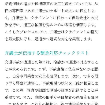
賠責保険の請求や後遺障害の認定手続きにおいては、法
ニック
律の専門家である弁護士のサポートが大いに役立ちま
弁護士が伝授する交渉のタイミングと戦略
す。弁護士は、クライアントに代わって保険会社との交
交渉中のトラブルを弁護士が解決する方法
渉を行い、適正な補償を得るための戦略を構築します。
最終的な保険金取得に向けた弁護士のサポ
こうしたプロセスの中で、弁護士はクライアントの権利
ート
を最大限に守り、迅速かつ適切な対応を実現します。
交通事故後に安心を得るための弁護士との連携
方法
弁護士が伝授する緊急対応チェックリスト
弁護士を選ぶ前に知っておくべきこと
交通事故に遭遇した際には、冷静かつ迅速に対応するこ
初回相談で弁護士から得られる重要な情報
とが求められます。まず、事故直後に怪我がないか確認
弁護士との連携で得られる安心感
し、自分や同乗者の安全を確保します。次に、できる限
事故後の不安を減らすための弁護士の役割
り早く警察に連絡し、事故現場の状況を正確に報告しま
弁護士が提供する安心サポートの全貌
す。この際、写真や動画で現場の証拠を記録することが
重要です。また、事故の相手方や目撃者の連絡先も確保
弁護士との効果的な連携方法とその利点
しておきます。これらの情報は、後の法律手続きで非常