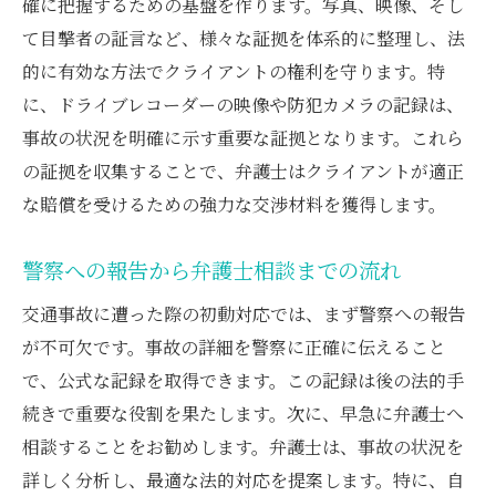
自賠責請求を成功させるための弁護士の知識と
確に把握するための基盤を作ります。写真、映像、そし
技術
て目撃者の証言など、様々な証拠を体系的に整理し、法
的に有効な方法でクライアントの権利を守ります。特
自賠責保険とは何か？弁護士が解説
に、ドライブレコーダーの映像や防犯カメラの記録は、
弁護士が導く自賠責請求のステップ
事故の状況を明確に示す重要な証拠となります。これら
自賠責保険の請求書類作成における弁護士
の証拠を収集することで、弁護士はクライアントが適正
の役割
な賠償を受けるための強力な交渉材料を獲得します。
弁護士が示す自賠責保険請求のコツ
自賠責請求での弁護士の交渉術
警察への報告から弁護士相談までの流れ
トラブル回避のための弁護士のアドバイス
交通事故に遭った際の初動対応では、まず警察への報告
弁護士が交渉する保険金取得のステップバイス
が不可欠です。事故の詳細を警察に正確に伝えること
テップガイド
で、公式な記録を取得できます。この記録は後の法的手
弁護士と一緒に行う保険金交渉の始め方
続きで重要な役割を果たします。次に、早急に弁護士へ
交渉成功に導く弁護士のアプローチ
相談することをお勧めします。弁護士は、事故の状況を
詳しく分析し、最適な法的対応を提案します。特に、自
保険会社との交渉で弁護士が活用するテク