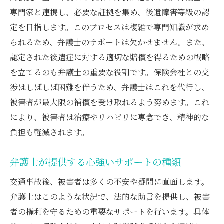
後遺症対策における弁護士の専門知識活用法
専門家と連携し、必要な証拠を集め、後遺障害等級の認
弁護士の専門知識で後遺症対応を強化する
定を目指します。このプロセスは複雑で専門知識が求め
方法
られるため、弁護士のサポートは欠かせません。また、
後遺症対策における弁護士の知識の生かし
認定された後遺症に対する適切な賠償を得るための戦略
方
を立てるのも弁護士の重要な役割です。保険会社との交
交通事故後の専門知識は弁護士に相談しよ
渉はしばしば困難を伴うため、弁護士はこれを代行し、
う
被害者が最大限の補償を受け取れるよう努めます。これ
弁護士が提供する後遺症対策の戦略的アプ
により、被害者は治療やリハビリに専念でき、精神的な
ローチ
負担も軽減されます。
後遺症問題解決のための弁護士の専門的支
弁護士が提供する心強いサポートの種類
援
弁護士の知識を活用した後遺症対策の実践
交通事故後、被害者は多くの不安や疑問に直面します。
例
弁護士はこのような状況で、法的な助言を提供し、被害
交通事故後における弁護士の効果的な後遺症支
者の権利を守るための重要なサポートを行います。具体