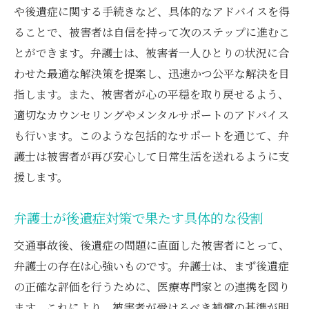
事前認定成功に向けた弁護士の役割を探る
や後遺症に関する手続きなど、具体的なアドバイスを得
ることで、被害者は自信を持って次のステップに進むこ
交通事故後の事前認定で弁護士が果たす役
とができます。弁護士は、被害者一人ひとりの状況に合
割
わせた最適な解決策を提案し、迅速かつ公平な解決を目
事前認定の成功事例に学ぶ弁護士の貢献
指します。また、被害者が心の平穏を取り戻せるよう、
弁護士が強調する事前認定の重要性と影響
適切なカウンセリングやメンタルサポートのアドバイス
弁護士と共に進める異議申立で安心の後遺症対
も行います。このような包括的なサポートを通じて、弁
応
護士は被害者が再び安心して日常生活を送れるように支
弁護士と一緒に進める異議申立のステップ
援します。
異議申立成功のための弁護士のアプローチ
弁護士が後遺症対策で果たす具体的な役割
交通事故後の異議申立で弁護士が果たす役
割
交通事故後、後遺症の問題に直面した被害者にとって、
弁護士が指導する異議申立における注意点
弁護士の存在は心強いものです。弁護士は、まず後遺症
異議申立を弁護士と共に安心して進める方
の正確な評価を行うために、医療専門家との連携を図り
法
ます。これにより、被害者が受けるべき補償の基準が明