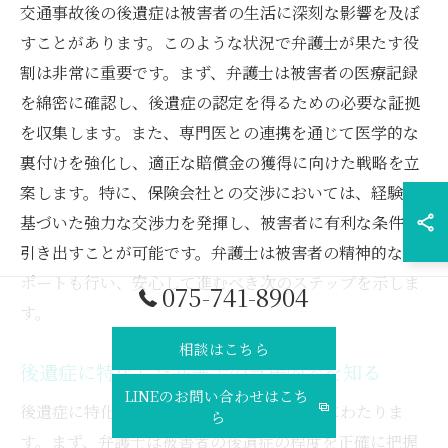
交通事故後の後遺症は被害者の生活に深刻な影響を及ぼ
すことがあります。このような状況で弁護士が果たす役
割は非常に重要です。まず、弁護士は被害者の医療記録
を綿密に確認し、後遺症の認定を得るための必要な証拠
を収集します。また、専門医との連携を通じて医学的な
裏付けを強化し、適正な賠償金の獲得に向けた戦略を立
案します。特に、保険会社との交渉においては、経験に
基づいた強力な交渉力を発揮し、被害者に有利な条件を
引き出すことが可能です。弁護士は被害者の精神的なサ
ポートも行い、安心して進むべき次のステップを示しま
075-741-8904
す。
相談はこちら
後遺症に特化した弁護士の支援内容を知る
LINEのお問い合わせはこち
後遺症に特化した弁護士の支援内容は多岐にわたりま
ら
す。まず、弁護士は被害者の後遺症の程度を正確に把握