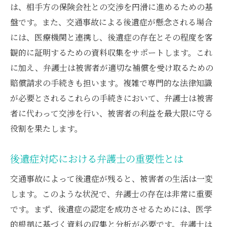
は、相手方の保険会社との交渉を円滑に進めるための基
交通事故後の事前認定をスムーズに進める
盤です。また、交通事故による後遺症が懸念される場合
方法
には、医療機関と連携し、後遺症の存在とその程度を客
弁護士が事前認定において解決すべき課題
観的に証明するための資料収集をサポートします。これ
事前認定の重要性を強調する弁護士の視点
に加え、弁護士は被害者が適切な補償を受け取るための
異議申立の流れを知って交通事故後の不安を解
賠償請求の手続きも担います。複雑で専門的な法律知識
消
が必要とされるこれらの手続きにおいて、弁護士は被害
異議申立の基本的な流れを理解しよう
者に代わって交渉を行い、被害者の利益を最大限に守る
弁護士が導く異議申立の成功へのステップ
役割を果たします。
交通事故後の異議申立で注意すべきポイン
後遺症対応における弁護士の重要性とは
ト
弁護士と共に進める異議申立の具体的手順
交通事故によって後遺症が残ると、被害者の生活は一変
します。このような状況で、弁護士の存在は非常に重要
異議申立の過程での弁護士の重要な役割
です。まず、後遺症の認定を成功させるためには、医学
弁護士が解説する異議申立の進行と対応策
的根拠に基づく資料の収集と分析が必要です。弁護士は