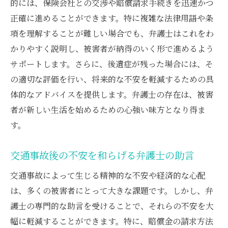
援法
的には、保険会社との交渉や賠償請求手続きを迅速かつ
正確に進めることができます。特に複雑な法律用語や条
弁護士による効果的な後遺症支援の実例
項を理解することが難しい場合でも、弁護士はこれをわ
交通事故後の後遺症支援における弁護士の
かりやすく説明し、被害者が納得のいく形で進めるよう
工夫
サポートします。さらに、後遺症が残った場合には、そ
弁護士が提案する後遺症支援の具体的方法
の適切な評価を行い、将来的な不安を軽減するための具
後遺症に特化した弁護士の支援内容を知る
体的なアドバイスを提供します。弁護士の存在は、被害
交通事故後の後遺症支援で弁護士が果たす
者が新しい生活を始めるための心強い味方となり得ま
役割
す。
弁護士による後遺症支援法の特徴とその効
果
交通事故後の不安を和らげる弁護士の助言
事前認定の重要性と弁護士が果たす役割の深掘
交通事故によって生じる精神的な不安や経済的な心配
り
は、多くの被害者にとって大きな課題です。しかし、弁
事前認定の重要性を弁護士が解説する理由
護士の専門的な助言を受けることで、それらの不安を大
弁護士が導く事前認定のプロセスとは
幅に軽減することができます。特に、賠償金の請求方法