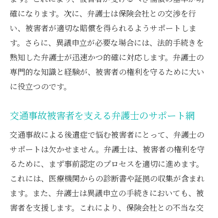
確になります。次に、弁護士は保険会社との交渉を行
弁護士が解説する異議申立の具体的な進行
い、被害者が適切な賠償を得られるようサポートしま
交通事故後の後遺症を克服する弁護士のサポー
す。さらに、異議申立が必要な場合には、法的手続きを
ト力
熟知した弁護士が迅速かつ的確に対応します。弁護士の
弁護士のサポートで後遺症を克服する方法
専門的な知識と経験が、被害者の権利を守るために大い
弁護士が提供する後遺症克服の具体的サポ
に役立つのです。
ート
交通事故後における弁護士の支援力を活用
交通事故被害者を支える弁護士のサポート網
する
交通事故による後遺症で悩む被害者にとって、弁護士の
後遺症を克服するための弁護士の重要な役
サポートは欠かせません。弁護士は、被害者の権利を守
割
るために、まず事前認定のプロセスを適切に進めます。
弁護士の専門知識を活かした後遺症克服法
これには、医療機関からの診断書や証拠の収集が含まれ
交通事故後の後遺症克服に向けた弁護士の
ます。また、弁護士は異議申立の手続きにおいても、被
助力
害者を支援します。これにより、保険会社との不当な交