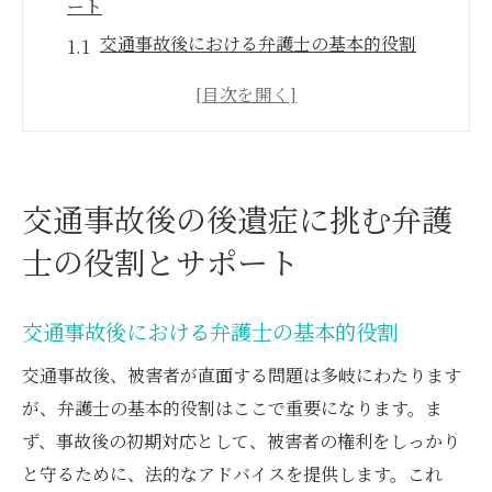
ート
交通事故後における弁護士の基本的役割
後遺症対応における弁護士の重要性とは
弁護士が提供する心強いサポートの種類
交通事故後の不安を和らげる弁護士の助言
弁護士が後遺症対策で果たす具体的な役割
交通事故後の後遺症に挑む弁護
交通事故被害者を支える弁護士のサポート
士の役割とサポート
網
弁護士が教える事前認定で後遺症対応をスムー
交通事故後における弁護士の基本的役割
ズに
事前認定の手順を弁護士と共に確認
交通事故後、被害者が直面する問題は多岐にわたります
が、弁護士の基本的役割はここで重要になります。ま
弁護士が後遺症の事前認定を助ける理由
ず、事故後の初期対応として、被害者の権利をしっかり
事前認定成功の鍵となる弁護士のアドバイ
と守るために、法的なアドバイスを提供します。これ
ス