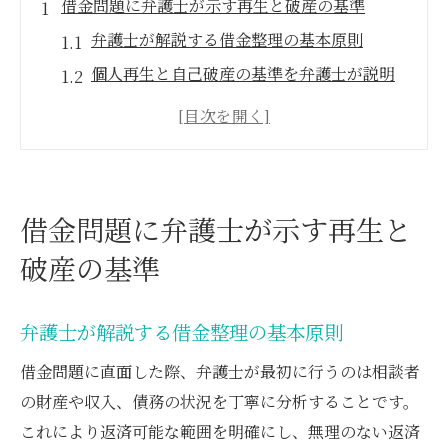
借金問題に弁護士が示す再生と破産の基準
弁護士が解説する借金整理の基本原則
個人再生と自己破産の基準を弁護士が説明
借金に悩む方へ弁護士が示す選択肢
個人再生や自己破産の判断に弁護士が必要
な理由
弁護士が語る再生と破産の選択ポイント
借金問題に弁護士が示す再生と
個人再生か自己破産か迷う時の選び方
破産の基準
弁護士が考える個人再生と自己破産の違い
迷った時に弁護士が提案する選び方の基準
弁護士が解説する借金整理の基本原則
借金の状況別に弁護士が示す適切な判断
借金問題に直面した際、弁護士が最初に行うのは相談者
弁護士と進める個人再生・自己破産の流れ
の財産や収入、債務の状況を丁寧に分析することです。
自己破産と個人再生どっちが合うか弁護士
これにより返済可能な範囲を明確にし、無理のない返済
が解説