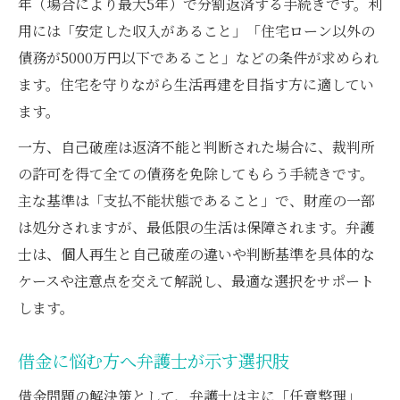
年（場合により最大5年）で分割返済する手続きです。利
弁護士が伝える再生と破産の成功例
用には「安定した収入があること」「住宅ローン以外の
借金が膨らむ前に知りたい再生と破産の条件
債務が5000万円以下であること」などの条件が求められ
弁護士が教える借金解決の基礎知識と条件
ます。住宅を守りながら生活再建を目指す方に適してい
再生や破産を選ぶ前に弁護士が伝えたいこ
ます。
と
一方、自己破産は返済不能と判断された場合に、裁判所
弁護士が示す再生・破産の具体的な条件
の許可を得て全ての債務を免除してもらう手続きです。
借金が膨らむ前に弁護士に相談する重要性
主な基準は「支払不能状態であること」で、財産の一部
弁護士が解説する再生や破産の判断基準
は処分されますが、最低限の生活は保障されます。弁護
自己破産と個人再生のメリットを徹底分析
士は、個人再生と自己破産の違いや判断基準を具体的な
弁護士が解説する自己破産と個人再生の利
ケースや注意点を交えて解説し、最適な選択をサポート
点
します。
弁護士と確認する各手続きのメリット
借金に悩む方へ弁護士が示す選択肢
個人再生と自己破産の違いを弁護士が整理
借金問題の解決策として、弁護士は主に「任意整理」
弁護士の解説で迷わない債務整理の選び方