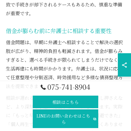
致で手続きが却下されるケースもあるため、慎重な準備
が重要です。
借金が膨らむ前に弁護士に相談する重要性
借金問題は、早期に弁護士へ相談することで解決の選択
肢が広がり、精神的負担も軽減されます。借金が膨らみ
すぎると、選べる手続きが限られてしまうだけでなく、
生活再建にも時間がかかります。弁護士は、状況に応じ
て任意整理や分割返済、時効援用など多様な債務整理方
075-741-8904
法を提案できます。
相談が遅れると、裁判所からの督促や給与差し押さえな
相談はこちら
ど、より深刻な事態に発展するリスクもあります。実際
に「もっと早く相談していれば自己破産を回避できた」
LINEのお問い合わせはこち
ら
「個人再生で家を守れた」という事例も少なくありませ