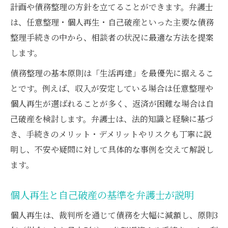
計画や債務整理の方針を立てることができます。弁護士
弁護士目線で見る債務整理の判断基準
は、任意整理・個人再生・自己破産といった主要な債務
弁護士が伝える債務整理の判断基準とは
整理手続きの中から、相談者の状況に最適な方法を提案
借金の状況と弁護士が示す最適な方法
します。
個人再生か自己破産か弁護士が解説
債務整理の基本原則は「生活再建」を最優先に据えるこ
弁護士が確認する債務整理の重要な条件
とです。例えば、収入が安定している場合は任意整理や
債務整理の流れを弁護士と丁寧にチェック
個人再生が選ばれることが多く、返済が困難な場合は自
再生と破産の違いを弁護士がわかりやすく解説
己破産を検討します。弁護士は、法的知識と経験に基づ
き、手続きのメリット・デメリットやリスクも丁寧に説
弁護士が語る再生と破産の基本的な違い
明し、不安や疑問に対して具体的な事例を交えて解説し
個人再生と自己破産のメリットを弁護士が
ます。
整理
弁護士が両制度の条件や注意点を説明
個人再生と自己破産の基準を弁護士が説明
借金問題で弁護士が見る再生と破産の選択
個人再生は、裁判所を通じて債務を大幅に減額し、原則3
肢