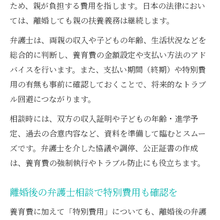
ため、親が負担する費用を指します。日本の法律におい
特別費用の決め方と弁護士活用のコツ
ては、離婚しても親の扶養義務は継続します。
特別費用の決め方を弁護士が丁寧に解説
弁護士は、両親の収入や子どもの年齢、生活状況などを
養育費と特別費用の合意を弁護士で円滑に
総合的に判断し、養育費の金額設定や支払い方法のアド
特別費用の書き方や文案作成を弁護士に依
バイスを行います。また、支払い期間（終期）や特別費
頼
用の有無も事前に確認しておくことで、将来的なトラブ
弁護士を活用した特別費用トラブル防止策
ル回避につながります。
弁護士が提案する特別費用の交渉ポイント
相談時には、双方の収入証明や子どもの年齢・進学予
養育費終期は大学進学でどう変わるのか
定、過去の合意内容など、資料を準備して臨むとスムー
弁護士が解説する養育費終期の原則と例外
ズです。弁護士を介した協議や調停、公正証書の作成
大学進学時の養育費終期をどう判断するか
は、養育費の強制執行やトラブル防止にも役立ちます。
弁護士と相談し大学卒業までの費用計画を
離婚後の弁護士相談で特別費用も確認を
大学進学を理由にした特別費用請求の流れ
養育費終期に関する判例と弁護士の見解
養育費に加えて「特別費用」についても、離婚後の弁護