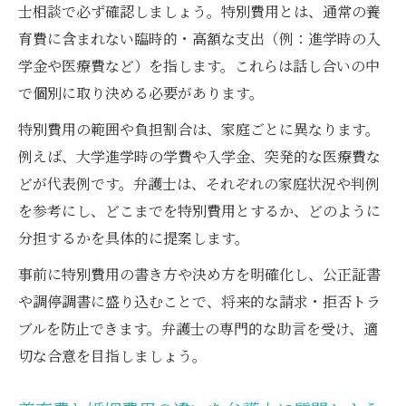
調停での特別費用合意を弁護士がサポート
士相談で必ず確認しましょう。特別費用とは、通常の養
育費に含まれない臨時的・高額な支出（例：進学時の入
調停での特別費用合意を弁護士が徹底支援
学金や医療費など）を指します。これらは話し合いの中
弁護士による特別費用調停書面作成のポイ
で個別に取り決める必要があります。
ント
特別費用の範囲や負担割合は、家庭ごとに異なります。
合意内容の明確化と弁護士のサポート体制
例えば、大学進学時の学費や入学金、突発的な医療費な
調停成立後の特別費用履行を弁護士が管理
どが代表例です。弁護士は、それぞれの家庭状況や判例
特別費用調停に強い弁護士の選び方
を参考にし、どこまでを特別費用とするか、どのように
分担するかを具体的に提案します。
事前に特別費用の書き方や決め方を明確化し、公正証書
や調停調書に盛り込むことで、将来的な請求・拒否トラ
ブルを防止できます。弁護士の専門的な助言を受け、適
切な合意を目指しましょう。