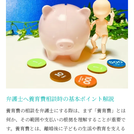
養育費と特別費用の違いを弁護士視点で整
理
大学進学や医療費など特別費用の例を詳し
く紹介
特別費用の合意や請求時に弁護士ができる
こと
特別費用の相場と弁護士相談の重要性
弁護士視点でわかる養育費と婚姻費用の違い
弁護士が整理する養育費と婚姻費用の違い
離婚前後で変わる費用を弁護士が徹底解説
弁護士へ養育費相談時の基本ポイント解説
扶養料と養育費の法的な違いを弁護士に聞
く
養育費の相談を弁護士にする際は、まず「養育費」とは
何か、その範囲や支払いの根拠を理解することが重要で
婚姻費用から養育費への移行時の注意点
す。養育費とは、離婚後に子どもの生活や教育を支える
弁護士による適切な費用区分のご提案