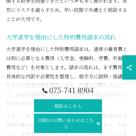
関する紛争を回避できたという声も多く聞かれます。未
然にリスクを減らすため、早い段階で弁護士と相談する
ことが大切です。
大学進学を理由にした特別費用請求の流れ
大学進学を理由にした特別費用請求は、通常の養育費と
は別に必要となる費用（入学金、受験料、学費、引越し
費用など）を対象とします。請求の流れは、まず費用の
具体的な内訳や必要性を整理し、相手方に説明・協議し
たうえで合意形成を目指します。弁護士が関与すること
075-741-8904
で、証拠や見積書の準備、公正証書の作成など法的な手
続きを適切に進めることが可能です。
相談はこちら
万が一、話し合いがまとまらない場合は、家庭裁判所の
LINEのお問い合わせはこち
調停や審判を利用して請求を行うことができます。判例
ら
でも、大学進学に伴う特別費用が認められたケースが多