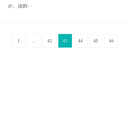
が、法的…
1
...
42
43
44
45
46